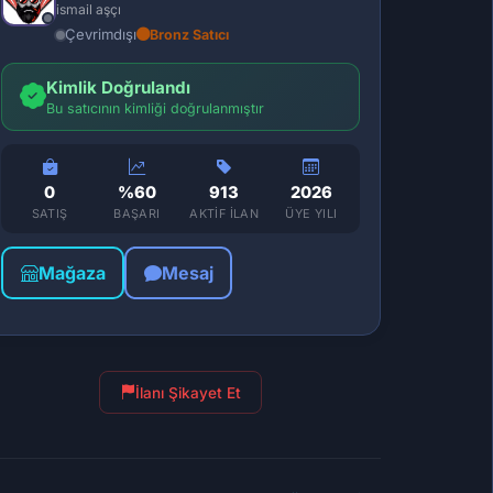
ismail aşçı
Çevrimdışı
Bronz Satıcı
Kimlik Doğrulandı
Bu satıcının kimliği doğrulanmıştır
0
%60
913
2026
SATIŞ
BAŞARI
AKTIF İLAN
ÜYE YILI
Mağaza
Mesaj
İlanı Şikayet Et