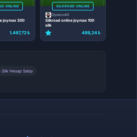
AD ONLINE
SILKROAD ONLINE
Oyuncu42
ne joymax 300
Silkroad online joymax 100
silk
1.467,72 ₺
489,24 ₺
 Silk Hesap Satışı