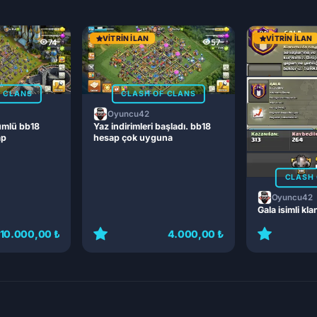
VITRIN İLAN
VITRIN İLAN
74
57
F CLANS
CLASH OF CLANS
Oyuncu42
ümlü bb18
Yaz indirimleri başladı. bb18
ap
hesap çok uyguna
CLASH 
Oyuncu42
Gala isimli kla
10.000,00 ₺
4.000,00 ₺