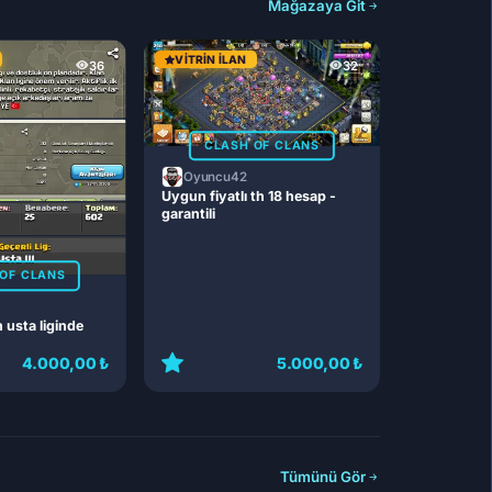
Mağazaya Git
VITRIN İLAN
36
32
CLASH OF CLANS
Oyuncu42
Uygun fiyatlı th 18 hesap -
garantili
OF CLANS
n usta liginde
4.000,00 ₺
5.000,00 ₺
Tümünü Gör