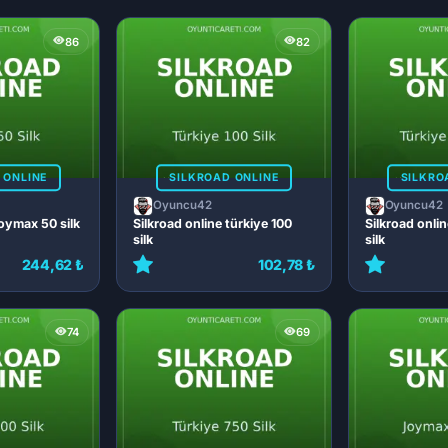
86
82
 ONLINE
SILKROAD ONLINE
SILKRO
Oyuncu42
Oyuncu42
joymax 50 silk
Silkroad online türkiye 100
Silkroad onlin
silk
silk
244,62 ₺
102,78 ₺
74
69