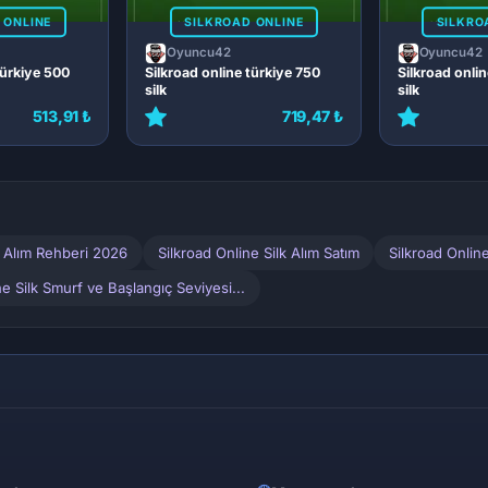
 ONLINE
SILKROAD ONLINE
SILKRO
Oyuncu42
Oyuncu42
türkiye 500
Silkroad online türkiye 750
Silkroad onli
silk
silk
513,91 ₺
719,47 ₺
k Alım Rehberi 2026
Silkroad Online Silk Alım Satım
Silkroad Online
ne Silk Smurf ve Başlangıç Seviyesi...