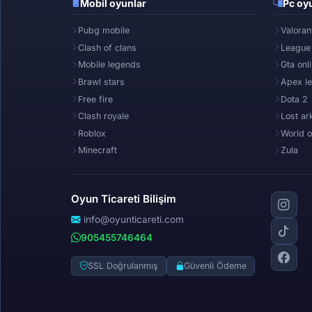
Mobil oyunlar
Pc oyu
Pubg mobile
Valoran
Clash of clans
League
Mobile legends
Gta onl
Brawl stars
Apex l
Free fire
Dota 2
Clash royale
Lost ar
Roblox
World o
Minecraft
Zula
Oyun Ticareti Bilişim
info@oyunticareti.com
905455746464
SSL Doğrulanmış
Güvenli Ödeme