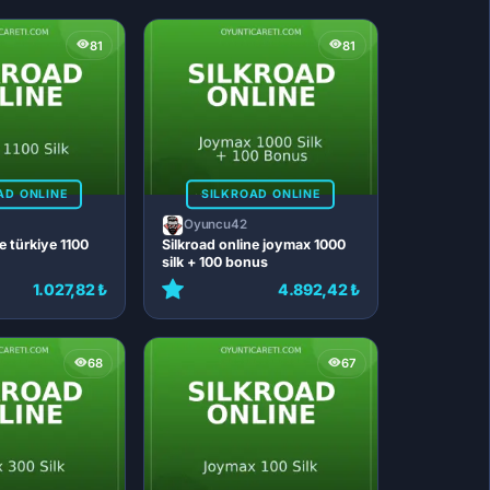
81
81
AD ONLINE
SILKROAD ONLINE
Oyuncu42
e türkiye 1100
Silkroad online joymax 1000
silk + 100 bonus
1.027,82 ₺
4.892,42 ₺
68
67