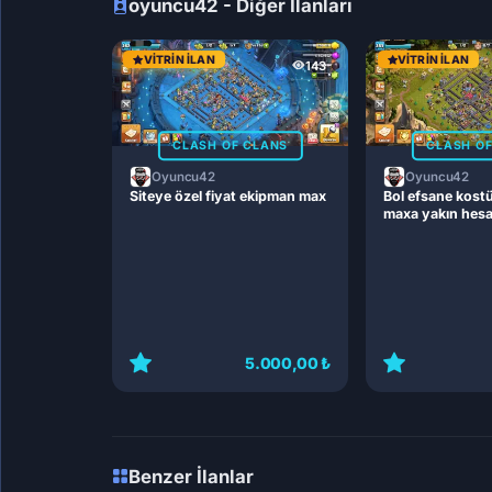
oyuncu42 - Diğer İlanları
VITRIN İLAN
VITRIN İLAN
143
CLASH OF CLANS
CLASH O
Oyuncu42
Oyuncu42
Siteye özel fiyat ekipman max
Bol efsane kost
maxa yakın hes
5.000,00 ₺
Benzer İlanlar