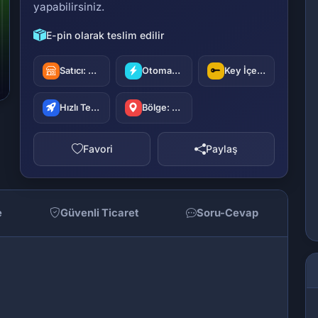
yapabilirsiniz.
E-pin olarak teslim edilir
Satıcı:
oyuncu42
Otomatik Teslimat
Key İçerir
Hızlı Teslimat
Bölge: Türkiye
Favori
Paylaş
e
Güvenli Ticaret
Soru-Cevap