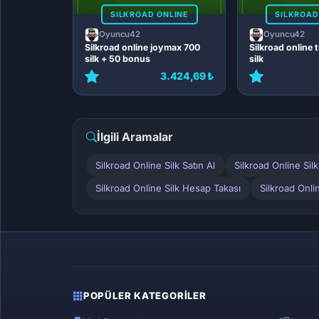
SILKROAD ONLINE
SILKROAD
Oyuncu42
Oyuncu42
Silkroad online joymax 700
Silkroad online 
silk + 50 bonus
silk
3.424,69 ₺
İlgili Aramalar
Silkroad Online Silk Satın Al
Silkroad Online Sil
Silkroad Online Silk Hesap Takası
Silkroad Onli
POPÜLER KATEGORILER