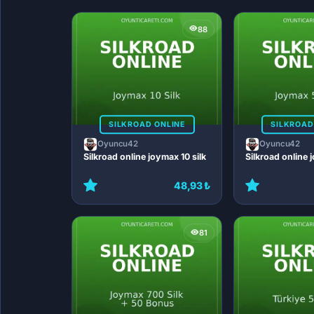
88
SILKROAD ONLINE
SILKROAD
Oyuncu42
Oyuncu42
Silkroad online joymax 10 silk
Silkroad online 
48,93 ₺
81