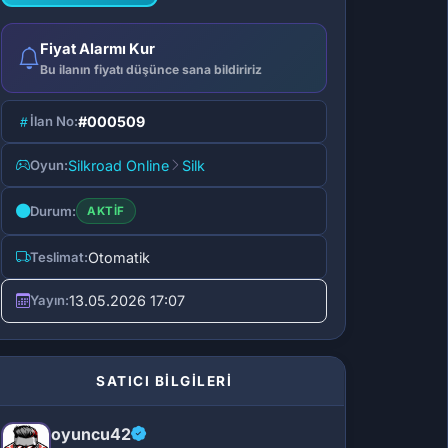
Fiyat Alarmı Kur
Bu ilanın fiyatı düşünce sana bildiririz
İlan No:
#000509
Oyun:
Silkroad Online
Silk
Durum:
AKTIF
Teslimat:
Otomatik
Yayın:
13.05.2026 17:07
SATICI BİLGİLERİ
oyuncu42