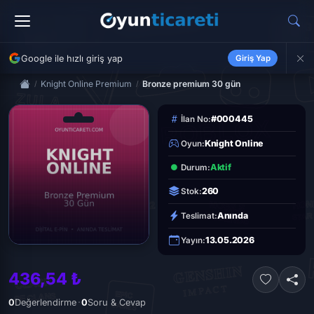
Google ile hızlı giriş yap
Giriş Yap
Knight Online Premium
Bronze premium 30 gün
#000445
İlan No:
Knight Online
Oyun:
Aktif
Durum:
260
Stok:
Anında
Teslimat:
13.05.2026
Yayın:
436,54 ₺
·
0
Değerlendirme
0
Soru & Cevap