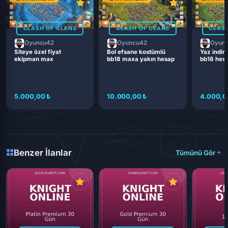
CLASH OF CLANS
CLASH OF CLANS
CLASH
Oyuncu42
Oyuncu42
Oyun
Siteye özel fiyat
Bol efsane kostümlü
Yaz indiri
ekipman max
bb18 maxa yakın hesap
bb18 hes
5.000,00 ₺
10.000,00 ₺
4.000,0
Benzer İlanlar
Tümünü Gör