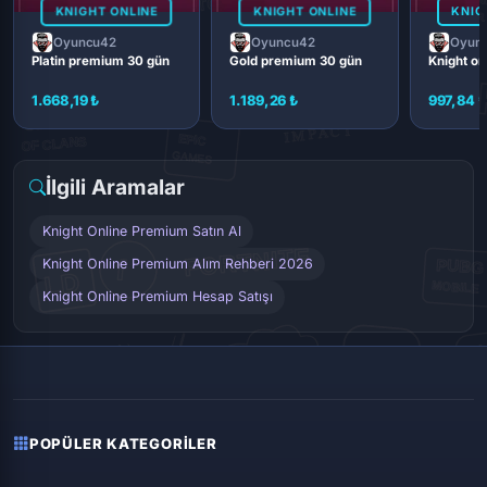
KNIGHT ONLINE
KNIGHT ONLINE
KNIG
Oyuncu42
Oyuncu42
Oyun
Platin premium 30 gün
Gold premium 30 gün
Knight on
1.668,19 ₺
1.189,26 ₺
997,84 
İlgili Aramalar
Knight Online Premium Satın Al
Knight Online Premium Alım Rehberi 2026
Knight Online Premium Hesap Satışı
POPÜLER KATEGORILER