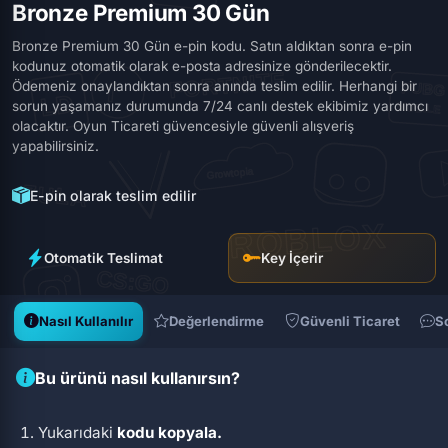
Bronze Premium 30 Gün
Bronze Premium 30 Gün e-pin kodu. Satın aldıktan sonra e-pin
kodunuz otomatik olarak e-posta adresinize gönderilecektir.
Ödemeniz onaylandıktan sonra anında teslim edilir. Herhangi bir
sorun yaşamanız durumunda 7/24 canlı destek ekibimiz yardımcı
olacaktır. Oyun Ticareti güvencesiyle güvenli alışveriş
yapabilirsiniz.
E-pin olarak teslim edilir
Otomatik Teslimat
Key İçerir
Nasıl Kullanılır
Değerlendirme
Güvenli Ticaret
S
Bu ürünü nasıl kullanırsın?
Yukarıdaki
kodu kopyala.