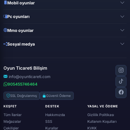
Mobil oyunlar
Pubg mobile
Pc oyunları
Clash of clans
Valorant
Mobile legends
Mmo oyunlar
League of legends
Brawl stars
Metin 2
Gta online
Sosyal medya
Free fire
Knight online
Apex legends
Clash royale
Instagram
Silkroad online
Dota 2
Roblox
Tiktok
Wolfteam
Oyun Ticareti Bilişim
Lost ark
Minecraft
Discord
Rise online
World of warcraft
info@oyunticareti.com
Youtube
Black desert online
905455746464
Zula
Twitch
Throne and liberty
Twitter (x)
SSL Doğrulanmış
Güvenli Ödeme
Genshin ımpact
Whatsapp
KEŞFET
DESTEK
YASAL VE ÖDEME
Spotify
Tüm İlanlar
Hakkımızda
Gizlilik Politikası
Mağazalar
SSS
Kullanım Koşulları
Çekilişler
Kurallar
KVKK