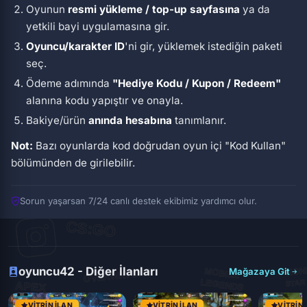
Oyunun
resmi yükleme / top-up sayfasına
ya da
yetkili bayi uygulamasına gir.
Oyuncu/karakter ID
'ni gir, yüklemek istediğin paketi
seç.
Ödeme adımında
"Hediye Kodu / Kupon / Redeem"
alanına kodu yapıştır ve onayla.
Bakiye/ürün
anında hesabına
tanımlanır.
Not:
Bazı oyunlarda kod doğrudan oyun içi
"Kod Kullan"
bölümünden de girilebilir.
Sorun yaşarsan 7/24 canlı destek ekibimiz yardımcı olur.
oyuncu42 - Diğer İlanları
Mağazaya Git
VITRIN İLAN
VITRIN İLAN
VITRIN 