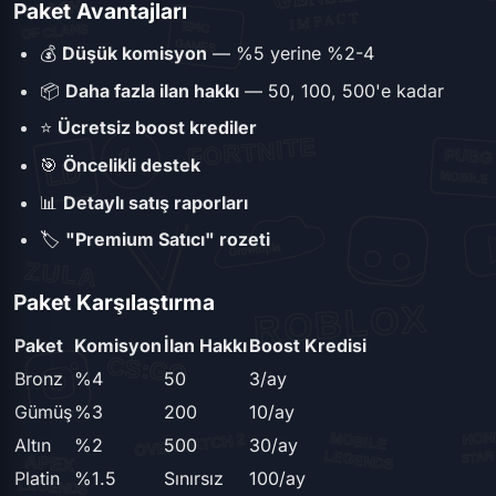
Paket Avantajları
💰
Düşük komisyon
— %5 yerine %2-4
📦
Daha fazla ilan hakkı
— 50, 100, 500'e kadar
⭐
Ücretsiz boost krediler
🎯
Öncelikli destek
📊
Detaylı satış raporları
🏷️
"Premium Satıcı" rozeti
Paket Karşılaştırma
Paket
Komisyon
İlan Hakkı
Boost Kredisi
Bronz
%4
50
3/ay
Gümüş
%3
200
10/ay
Altın
%2
500
30/ay
Platin
%1.5
Sınırsız
100/ay