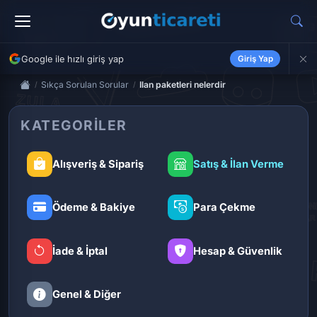
Google ile hızlı giriş yap
Giriş Yap
Sıkça Sorulan Sorular
Ilan paketleri nelerdir
KATEGORILER
Alışveriş & Sipariş
Satış & İlan Verme
Ödeme & Bakiye
Para Çekme
İade & İptal
Hesap & Güvenlik
Genel & Diğer