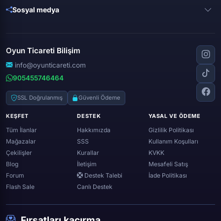
Metin 2
Gta online
Sosyal medya
Free fire
Knight online
Apex legends
Clash royale
Instagram
Silkroad online
Dota 2
Roblox
Tiktok
Wolfteam
Oyun Ticareti Bilişim
Lost ark
Minecraft
Discord
Rise online
World of warcraft
info@oyunticareti.com
Youtube
Black desert online
905455746464
Zula
Twitch
Throne and liberty
Twitter (x)
SSL Doğrulanmış
Güvenli Ödeme
Genshin ımpact
Whatsapp
KEŞFET
DESTEK
YASAL VE ÖDEME
Spotify
Tüm İlanlar
Hakkımızda
Gizlilik Politikası
Mağazalar
SSS
Kullanım Koşulları
Çekilişler
Kurallar
KVKK
Blog
İletişim
Mesafeli Satış
Forum
Destek Talebi
İade Politikası
Flash Sale
Canlı Destek
Fırsatları kaçırma