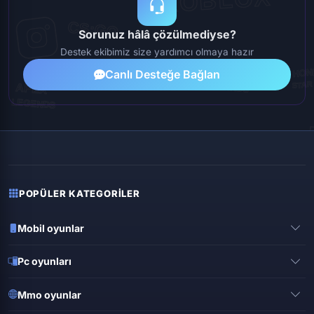
Sorunuz hâlâ çözülmediyse?
Destek ekibimiz size yardımcı olmaya hazır
Canlı Desteğe Bağlan
POPÜLER KATEGORILER
Mobil oyunlar
Pubg mobile
Pc oyunları
Clash of clans
Valorant
Mobile legends
Mmo oyunlar
League of legends
Brawl stars