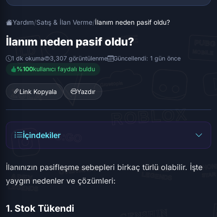
Yardım
/
Satış & İlan Verme
/
İlanım neden pasif oldu?
İlanım neden pasif oldu?
1 dk okuma
3,307 görüntülenme
Güncellendi: 1 gün önce
%100
kullanıcı faydalı buldu
Link Kopyala
Yazdır
İçindekiler
İlanınızın pasifleşme sebepleri birkaç türlü olabilir. İşte
yaygın nedenler ve çözümleri:
1. Stok Tükendi