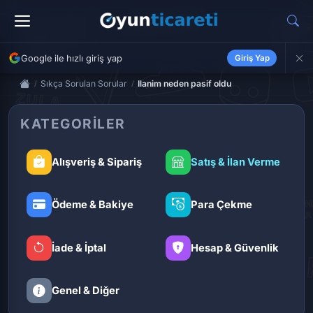
Google ile hızlı giriş yap
Giriş Yap
Sıkça Sorulan Sorular
Ilanim neden pasif oldu
KATEGORILER
Alışveriş & Sipariş
Satış & İlan Verme
Ödeme & Bakiye
Para Çekme
İade & İptal
Hesap & Güvenlik
Genel & Diğer