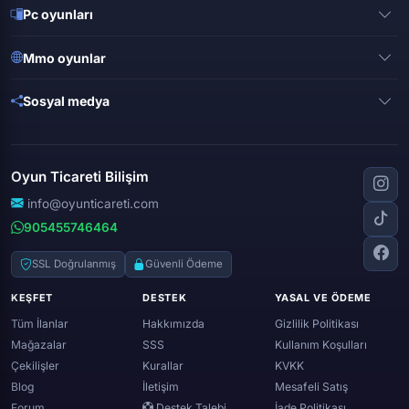
Pubg mobile
Pc oyunları
Clash of clans
Valorant
Mobile legends
Mmo oyunlar
League of legends
Brawl stars
Metin 2
Gta online
Sosyal medya
Free fire
Knight online
Apex legends
Clash royale
Instagram
Silkroad online
Dota 2
Roblox
Tiktok
Wolfteam
Oyun Ticareti Bilişim
Lost ark
Minecraft
Discord
Rise online
World of warcraft
info@oyunticareti.com
Youtube
Black desert online
905455746464
Zula
Twitch
Throne and liberty
Twitter (x)
SSL Doğrulanmış
Güvenli Ödeme
Genshin ımpact
Whatsapp
KEŞFET
DESTEK
YASAL VE ÖDEME
Spotify
Tüm İlanlar
Hakkımızda
Gizlilik Politikası
Mağazalar
SSS
Kullanım Koşulları
Çekilişler
Kurallar
KVKK
Blog
İletişim
Mesafeli Satış
Forum
Destek Talebi
İade Politikası