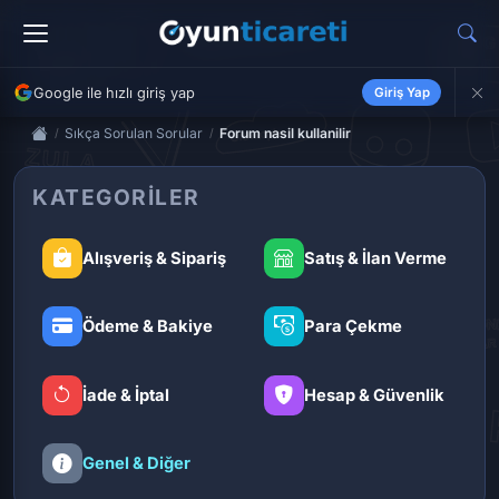
Google ile hızlı giriş yap
Giriş Yap
Sıkça Sorulan Sorular
Forum nasil kullanilir
KATEGORILER
Alışveriş & Sipariş
Satış & İlan Verme
Ödeme & Bakiye
Para Çekme
İade & İptal
Hesap & Güvenlik
Genel & Diğer