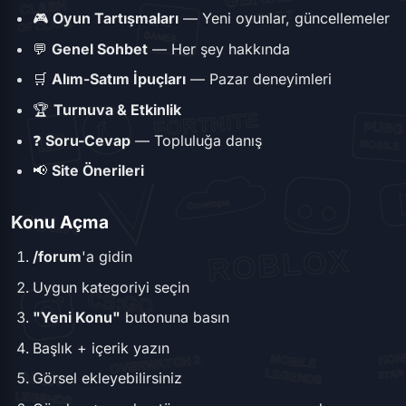
🎮
Oyun Tartışmaları
— Yeni oyunlar, güncellemeler
💬
Genel Sohbet
— Her şey hakkında
🛒
Alım-Satım İpuçları
— Pazar deneyimleri
🏆
Turnuva & Etkinlik
❓
Soru-Cevap
— Topluluğa danış
📢
Site Önerileri
Konu Açma
/forum
'a gidin
Uygun kategoriyi seçin
"Yeni Konu"
butonuna basın
Başlık + içerik yazın
Görsel ekleyebilirsiniz