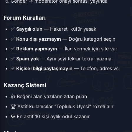
Gönder → moderatör onayı sonrası yayında
Forum Kuralları
✅
Saygılı olun
— Hakaret, küfür yasak
✅
Konu dışı yazmayın
— Doğru kategori seçin
✅
Reklam yapmayın
— İlan vermek için site var
✅
Spam yok
— Aynı şeyi tekrar tekrar yazma
✅
Kişisel bilgi paylaşmayın
— Telefon, adres vs.
Kazanç Sistemi
👍 Beğeni alan yazılarınızdan puan
🏆 Aktif kullanıcılar "Topluluk Üyesi" rozeti alır
💎 En aktif 10 kişi aylık ödül kazanır