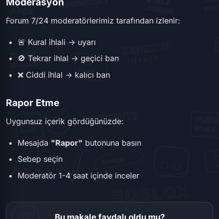
Moderasyon
Forum 7/24 moderatörlerimiz tarafından izlenir:
🚨 Kural ihlali → uyarı
🚫 Tekrar ihlal → geçici ban
❌ Ciddi ihlal → kalıcı ban
Rapor Etme
Uygunsuz içerik gördüğünüzde:
Mesajda
"Rapor"
butonuna basın
Sebep seçin
Moderatör 1-4 saat içinde inceler
Bu makale faydalı oldu mu?