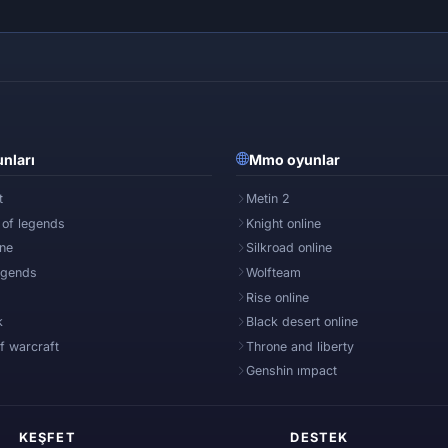
nları
Mmo oyunlar
t
Metin 2
 of legends
Knight online
ine
Silkroad online
egends
Wolfteam
Rise online
k
Black desert online
f warcraft
Throne and liberty
Genshin ımpact
KEŞFET
DESTEK