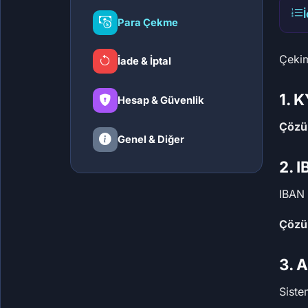
Para Çekme
Çekim
İade & İptal
1. 
Hesap & Güvenlik
Çözü
Genel & Diğer
2. 
IBAN 
Çözü
3. 
Siste