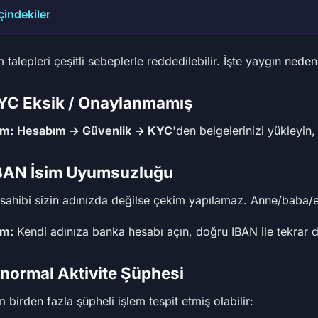
İçindekiler
 talepleri çeşitli sebeplerle reddedilebilir. İşte yaygın nede
KYC Eksik / Onaylanmamış
m:
Hesabım → Güvenlik → KYC
'den belgelerinizi yükleyin
IBAN İsim Uyumsuzluğu
sahibi sizin adınızda değilse çekim yapılamaz. Anne/baba/e
m:
Kendi adınıza banka hesabı açın, doğru IBAN ile tekrar 
Anormal Aktivite Şüphesi
m birden fazla şüpheli işlem tespit etmiş olabilir: