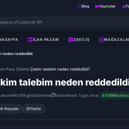
Blog
Yayıncılar
F
NASAYFA
İLAN PAZARI
ÇEKILIŞ
MAĞAZALA
m neden reddedildi
dım
/
Para Çekme
/
Çekim talebim neden reddedildi?
kim talebim neden reddedild
 okuma
3,158 görüntülenme
Güncellendi: 1 gün önce
%100
kullanı
nk Kopyala
Yazdır