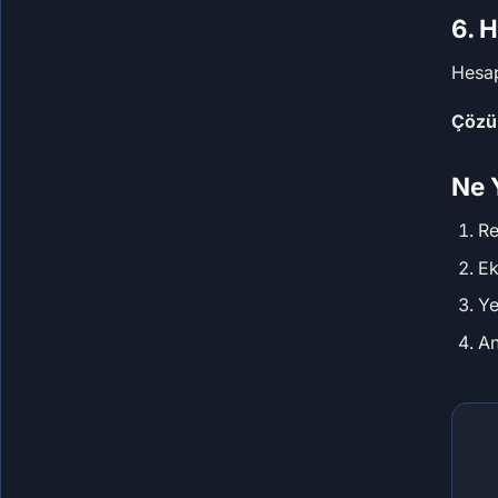
6. 
Hesap
Çözü
Ne 
Re
Ek
Ye
An