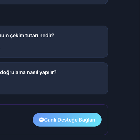
um çekim tutarı nedir?
6
doğrulama nasıl yapılır?
8
Canlı Desteğe Bağlan