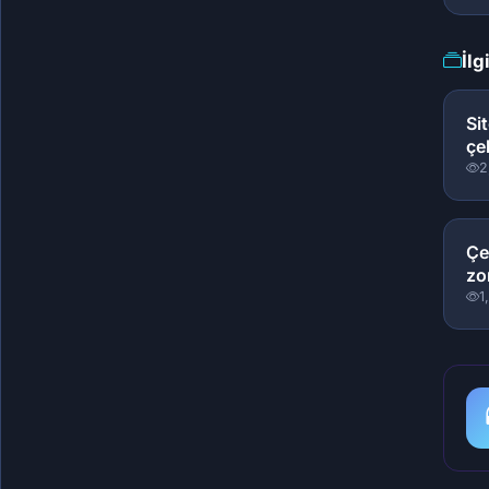
İlg
Si
çe
2
Çe
zo
1