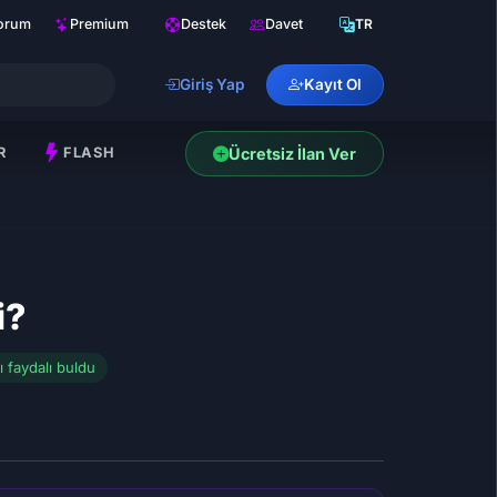
orum
Premium
Destek
Davet
TR
Giriş Yap
Kayıt Ol
R
FLASH
Ücretsiz İlan Ver
i?
cı faydalı buldu