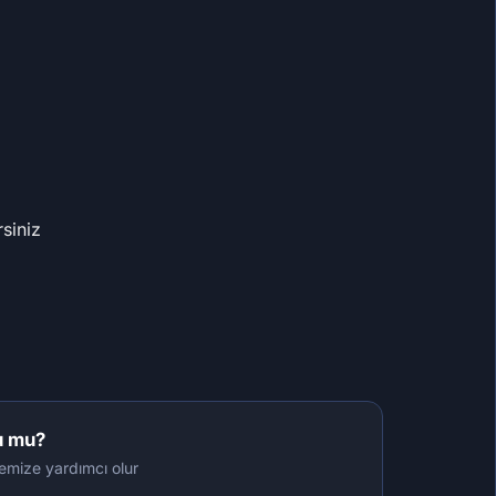
rsiniz
u mu?
tmemize yardımcı olur