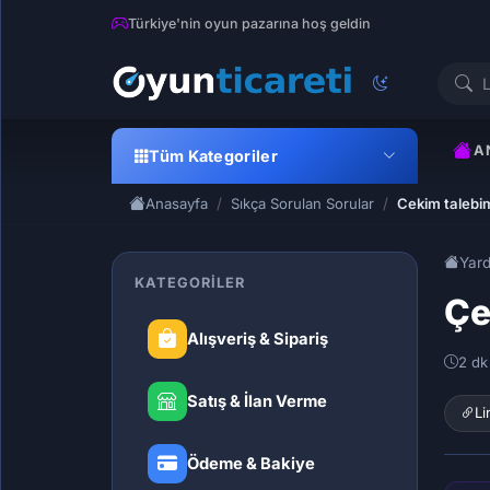
Türkiye'nin oyun pazarına hoş geldin
A
Tüm Kategoriler
Anasayfa
Sıkça Sorulan Sorular
Cekim talebi
Yar
KATEGORILER
Çe
Alışveriş & Sipariş
2 dk
Satış & İlan Verme
Li
Ödeme & Bakiye