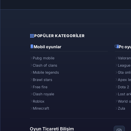
POPÜLER KATEGORILER
Mobil oyunlar
Pc oyu
Pubg mobile
Valoran
Clash of clans
League
Mobile legends
Gta onl
Brawl stars
Apex l
Free fire
Dota 2
Clash royale
Lost ar
Roblox
World o
Minecraft
Zula
Oyun Ticareti Bilişim