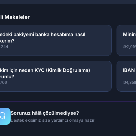
ili Makaleler
tedeki bakiyemi banka hesabıma nasıl
Minim
kerim?
,244
2,01
kim için neden KYC (Kimlik Doğrulama)
IBAN 
runlu?
,706
1,35
Sorunuz hâlâ çözülmediyse?
Destek ekibimiz size yardımcı olmaya hazır