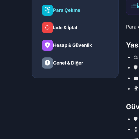
Para Çekme
Para 
İade & İptal
Yas
Hesap & Güvenlik
⚖
Genel & Diğer
🛡


Güv
🛡
👮