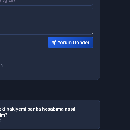
Yorum Gönder
n!
eki bakiyemi banka hesabıma nasıl
rim?
4