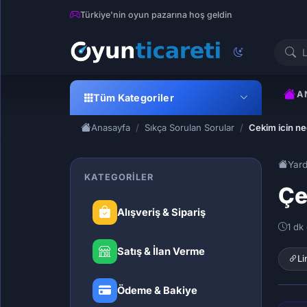
Türkiye'nin oyun pazarına hoş geldin
A
Tüm Kategoriler
Anasayfa
Sıkça Sorulan Sorular
Cekim icin ne
Yar
KATEGORILER
Çe
Alışveriş & Sipariş
1 dk
Satış & İlan Verme
Li
Ödeme & Bakiye