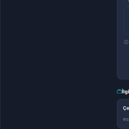
İlg
Çe
3