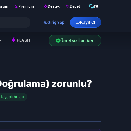
orum
Premium
Destek
Davet
TR
Giriş Yap
Kayıt Ol
R
FLASH
Ücretsiz İlan Ver
Doğrulama) zorunlu?
ı faydalı buldu