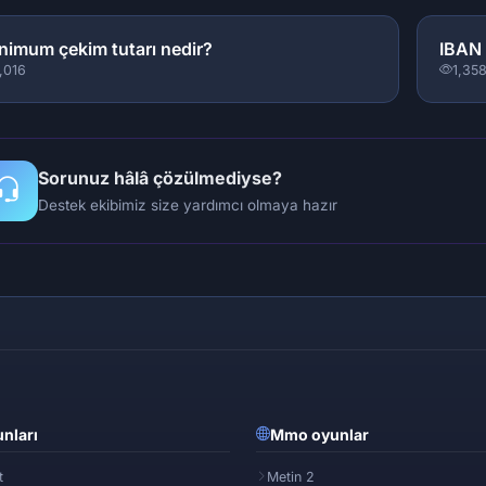
nimum çekim tutarı nedir?
IBAN 
,016
1,35
Sorunuz hâlâ çözülmediyse?
Destek ekibimiz size yardımcı olmaya hazır
nları
Mmo oyunlar
t
Metin 2