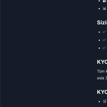
🔐
📊
Siz
✅ 
✅ 
✅ 
KYC 
Tüm 
asla 
KYC
🛒