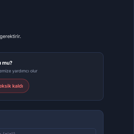
erektirir.
u mu?
tmemize yardımcı olur
eksik kaldı