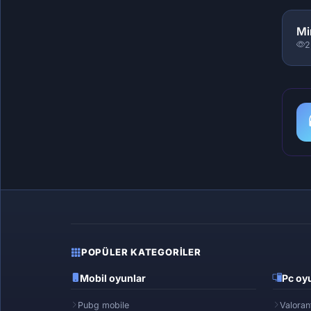
Mi
2
POPÜLER KATEGORILER
Mobil oyunlar
Pc oyu
Pubg mobile
Valoran