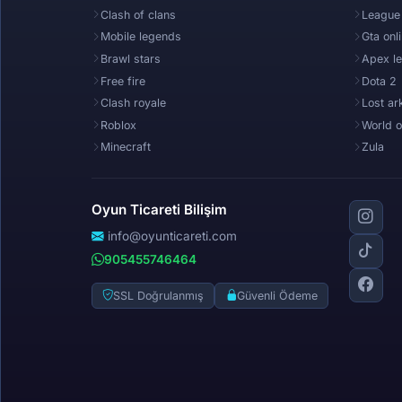
Clash of clans
League
Mobile legends
Gta onl
Brawl stars
Apex l
Free fire
Dota 2
Clash royale
Lost ar
Roblox
World o
Minecraft
Zula
Oyun Ticareti Bilişim
info@oyunticareti.com
905455746464
SSL Doğrulanmış
Güvenli Ödeme