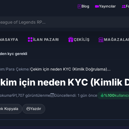
Blog
Yayıncılar
F
NASAYFA
İLAN PAZARI
ÇEKILIŞ
MAĞAZALA
den kyc gerekli
dım
/
Para Çekme
/
Çekim için neden KYC (Kimlik Doğrulama)...
kim için neden KYC (Kimlik 
 okuma
1,707 görüntülenme
Güncellendi: 1 gün önce
%100
kullanıc
nk Kopyala
Yazdır