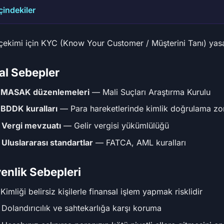
İçindekiler
çekimi için KYC (Know Your Customer / Müşterini Tanı) yasal
al Sebepler
️
MASAK düzenlemeleri
— Mali Suçları Araştırma Kurulu
️
BDDK kuralları
— Para hareketlerinde kimlik doğrulama zo

Vergi mevzuatı
— Gelir vergisi yükümlülüğü

Uluslararası standartlar
— FATCA, AML kuralları
enlik Sebepleri
️ Kimliği belirsiz kişilerle finansal işlem yapmak risklidir
 Dolandırıcılık ve sahtekarlığa karşı koruma