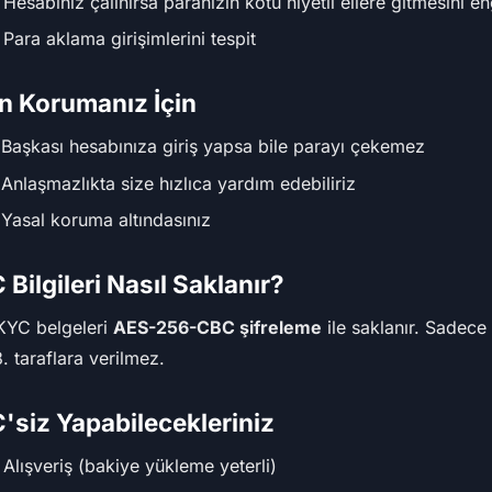
 Hesabınız çalınırsa paranızın kötü niyetli ellere gitmesini en
 Para aklama girişimlerini tespit
in Korumanız İçin
Başkası hesabınıza giriş yapsa bile parayı çekemez
Anlaşmazlıkta size hızlıca yardım edebiliriz
Yasal koruma altındasınız
Bilgileri Nasıl Saklanır?
KYC belgeleri
AES-256-CBC şifreleme
ile saklanır. Sadece
3. taraflara verilmez.
'siz Yapabilecekleriniz
 Alışveriş (bakiye yükleme yeterli)