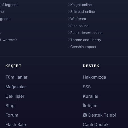
 of legends
Knight online
ine
Silkroad online
egends
Wolfteam
Rise online
k
Black desert online
f warcraft
Throne and liberty
Genshin ımpact
KEŞFET
DESTEK
Tüm İlanlar
Hakkımızda
Mağazalar
SSS
Çekilişler
Kurallar
Blog
İletişim
Forum
Destek Talebi
Flash Sale
Canlı Destek