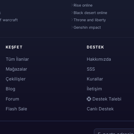
Rise online
k
Black desert online
f warcraft
Throne and liberty
Genshin ımpact
KEŞFET
DESTEK
Tüm İlanlar
Hakkımızda
Mağazalar
SSS
Çekilişler
Kurallar
Blog
İletişim
Forum
Destek Talebi
Flash Sale
Canlı Destek