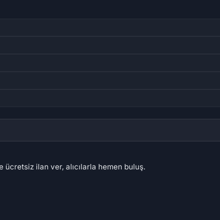
 ücretsiz ilan ver, alıcılarla hemen buluş.
88 ₺
282,86 ₺
35
74
62