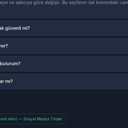
eye ve satıcıya göre değişir. Bu sayfanın üst kısmındaki can
.
ak güvenli mi?
rer?
l bulurum?
ar mı?
venli Alım) — Sosyal Medya Tinder