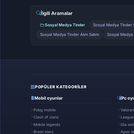
İlgili Aramalar
Sosyal Medya Tinder
Sosyal Medya Tinder S
Sosyal Medya Tinder Alım Satım
Sosyal Medya T
POPÜLER KATEGORILER
Mobil oyunlar
Pc oyu
Pubg mobile
Valoran
Clash of clans
League
Mobile legends
Gta onl
Brawl stars
Apex l