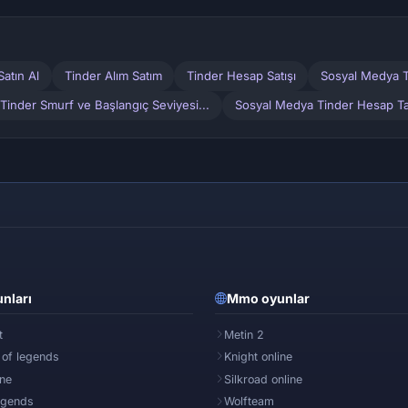
atın Al
Tinder Alım Satım
Tinder Hesap Satışı
Sosyal Medya T
inder Smurf ve Başlangıç Seviyesi...
Sosyal Medya Tinder Hesap Ta
nları
Mmo oyunlar
t
Metin 2
 of legends
Knight online
ine
Silkroad online
egends
Wolfteam