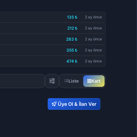
135 ₺
2 ay önce
212 ₺
2 ay önce
283 ₺
2 ay önce
355 ₺
2 ay önce
474 ₺
2 ay önce
Liste
Kart
Üye Ol & İlan Ver
5,02 ₺
473,72 ₺
60
55