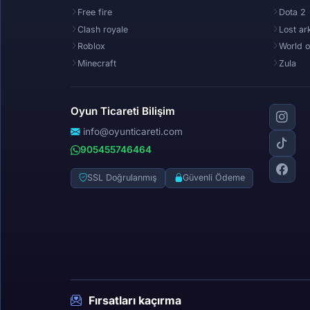
Free fire
Dota 2
Clash royale
Lost ar
Roblox
World o
Minecraft
Zula
Oyun Ticareti Bilişim
info@oyunticareti.com
905455746464
SSL Doğrulanmış
Güvenli Ödeme
Fırsatları kaçırma