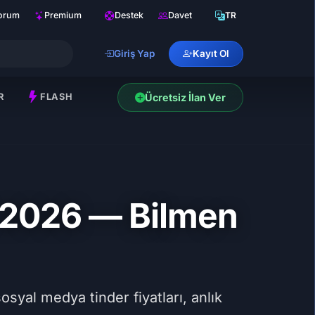
orum
Premium
Destek
Davet
TR
Giriş Yap
Kayıt Ol
R
FLASH
Ücretsiz İlan Ver
 2026 — Bilmen
syal medya tinder fiyatları, anlık