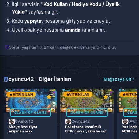
İlgili servisin
"Kod Kullan / Hediye Kodu / Üyelik
Yükle"
sayfasına gir.
Kodu
yapıştır
, hesabına giriş yap ve onayla.
Üyelik/bakiye hesabına
anında
tanımlanır.
Sorun yaşarsan 7/24 canlı destek ekibimiz yardımcı olur.
oyuncu42 - Diğer İlanları
Mağazaya Git
VITRIN İLAN
VITRIN İLAN
VITRIN 
CLASH OF CLANS
CLASH OF CLANS
CLASH
Oyuncu42
Oyuncu42
Oyun
Siteye özel fiyat
Bol efsane kostümlü
Yaz indiri
ekipman max
bb18 maxa yakın hesap
bb18 hes