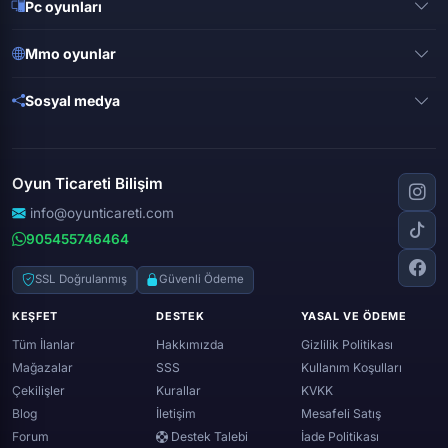
Pc oyunları
Clash of clans
Valorant
Mobile legends
Mmo oyunlar
League of legends
Brawl stars
Metin 2
Gta online
Sosyal medya
Free fire
Knight online
Apex legends
Clash royale
Instagram
Silkroad online
Dota 2
Roblox
Tiktok
Wolfteam
Oyun Ticareti Bilişim
Lost ark
Minecraft
Discord
Rise online
World of warcraft
info@oyunticareti.com
Youtube
Black desert online
905455746464
Zula
Twitch
Throne and liberty
Twitter (x)
SSL Doğrulanmış
Güvenli Ödeme
Genshin ımpact
Whatsapp
KEŞFET
DESTEK
YASAL VE ÖDEME
Spotify
Tüm İlanlar
Hakkımızda
Gizlilik Politikası
Mağazalar
SSS
Kullanım Koşulları
Çekilişler
Kurallar
KVKK
Blog
İletişim
Mesafeli Satış
Forum
Destek Talebi
İade Politikası