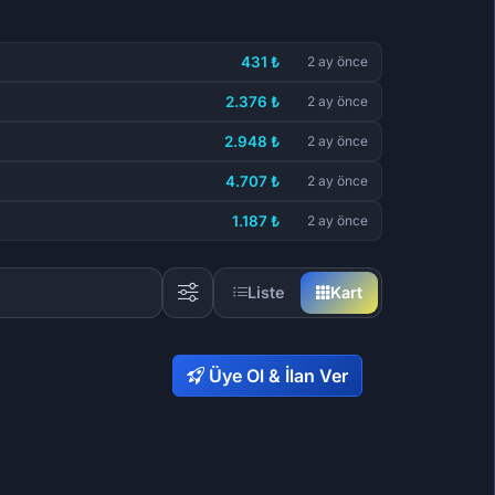
431 ₺
2 ay önce
2.376 ₺
2 ay önce
2.948 ₺
2 ay önce
4.707 ₺
2 ay önce
1.187 ₺
2 ay önce
Liste
Kart
Üye Ol & İlan Ver
07,32 ₺
1.186,62 ₺
76,96 ₺
593,02 ₺
5,97 ₺
26,10 ₺
74
73
64
64
59
56