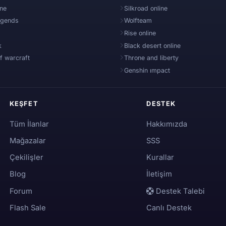
ine
Silkroad online
egends
Wolfteam
Rise online
k
Black desert online
f warcraft
Throne and liberty
Genshin ımpact
KEŞFET
DESTEK
Tüm İlanlar
Hakkımızda
Mağazalar
SSS
Çekilişler
Kurallar
Blog
İletişim
Forum
Destek Talebi
Flash Sale
Canlı Destek