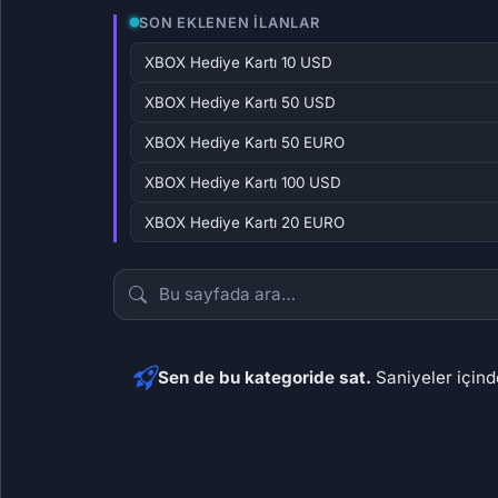
SON EKLENEN İLANLAR
XBOX Hediye Kartı 10 USD
XBOX Hediye Kartı 50 USD
XBOX Hediye Kartı 50 EURO
XBOX Hediye Kartı 100 USD
XBOX Hediye Kartı 20 EURO
Sen de bu kategoride sat.
Saniyeler içinde
431,11 ₺
2.376
246,31 ₺
861,
302,75 ₺
1.473
52,20 ₺
104,
80
67
62