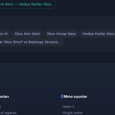
enli Alım) — Hediye Kartlar Xbox
ın Al
Xbox Alım Satım
Xbox Hesap Satışı
Hediye Kartlar Xbox
ar Xbox Smurf ve Başlangıç Seviyesi...
nları
Mmo oyunlar
t
Metin 2
 of legends
Knight online