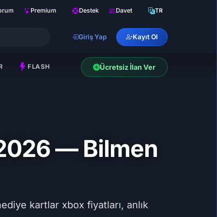
orum
Premium
Destek
Davet
TR
Giriş Yap
Kayıt Ol
R
FLASH
Ücretsiz İlan Ver
 2026 — Bilmen
iye kartlar xbox fiyatları, anlık