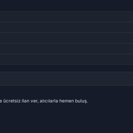
 ücretsiz ilan ver, alıcılarla hemen buluş.
,07 ₺
2.947,80 ₺
4.7
54 ₺
313,19 ₺
1.1
,91 ₺
889,81 ₺
70
40 ₺
77
75
66
65
62
60