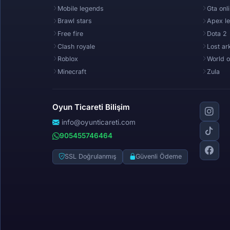
Mobile legends
Gta onl
Brawl stars
Apex l
Free fire
Dota 2
Clash royale
Lost ar
Roblox
World o
Minecraft
Zula
Oyun Ticareti Bilişim
info@oyunticareti.com
905455746464
SSL Doğrulanmış
Güvenli Ödeme