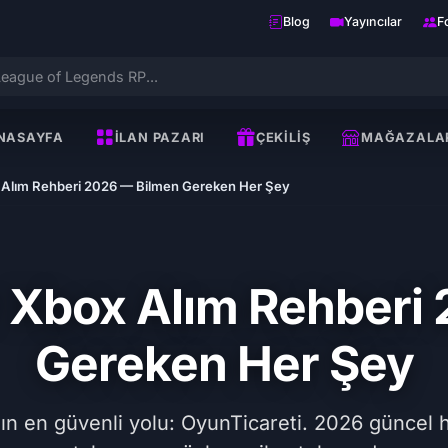
Blog
Yayıncılar
F
NASAYFA
İLAN PAZARI
ÇEKILIŞ
MAĞAZALA
x Alım Rehberi 2026 — Bilmen Gereken Her Şey
r Xbox Alım Rehberi
Gereken Her Şey
n en güvenli yolu: OyunTicareti. 2026 güncel hed