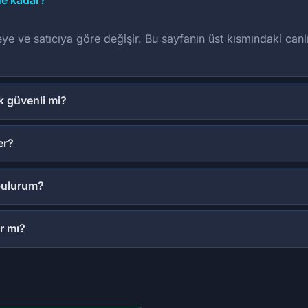
ne kadar?
eye ve satıcıya göre değişir. Bu sayfanın üst kısmındaki canl
k güvenli mi?
er?
 bulurum?
r mı?