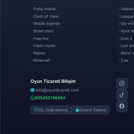
Pubg mobile
Valoran
Clash of clans
League
Mobile legends
Gta onl
Brawl stars
Apex l
Free fire
Dota 2
Clash royale
Lost ar
Roblox
World o
Minecraft
Zula
Oyun Ticareti Bilişim
info@oyunticareti.com
905455746464
SSL Doğrulanmış
Güvenli Ödeme