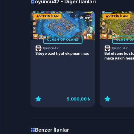
oyuncu42 - Diğer İlanları
VITRIN İLAN
VITRIN İLAN
143
CLASH OF CLANS
CLASH O
Oyuncu42
Oyuncu42
Siteye özel fiyat ekipman max
Bol efsane kost
maxa yakın hes
5.000,00 ₺
Benzer İlanlar