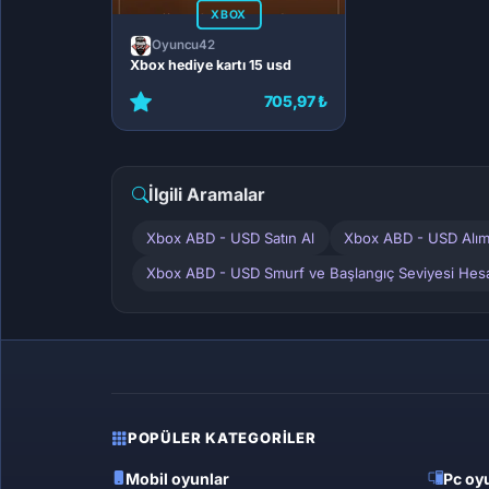
XBOX
Oyuncu42
Xbox hediye kartı 15 usd
705,97 ₺
İlgili Aramalar
Xbox ABD - USD Satın Al
Xbox ABD - USD Alım
Xbox ABD - USD Smurf ve Başlangıç Seviyesi Hesa
POPÜLER KATEGORILER
Mobil oyunlar
Pc oyu