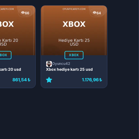
66
64
BOX
XBOX
Oyuncu42
artı 20 usd
Xbox hediye kartı 25 usd
861,54 ₺
1.176,96 ₺