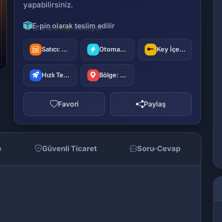
yapabilirsiniz.
E-pin olarak teslim edilir
Satıcı:
oyuncu42
Otomatik Teslimat
Key İçerir
Hızlı Teslimat
Bölge: Türkiye
Favori
Paylaş
e
Güvenli Ticaret
Soru-Cevap