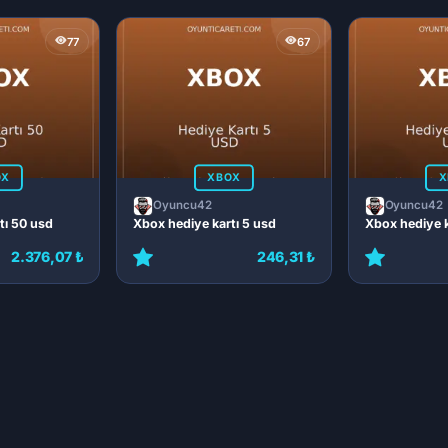
77
67
OX
XBOX
X
Oyuncu42
Oyuncu42
tı 50 usd
Xbox hediye kartı 5 usd
Xbox hediye k
2.376,07 ₺
246,31 ₺