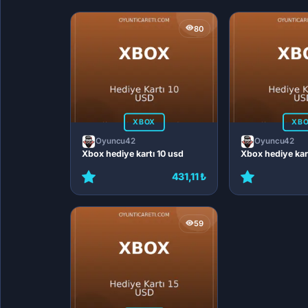
80
XBOX
XB
Oyuncu42
Oyuncu42
Xbox hediye kartı 10 usd
Xbox hediye kar
431,11 ₺
59