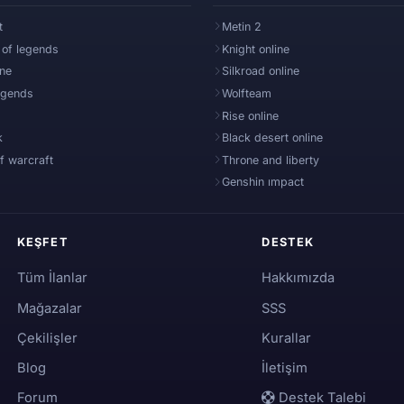
t
Metin 2
 of legends
Knight online
ine
Silkroad online
egends
Wolfteam
Rise online
k
Black desert online
f warcraft
Throne and liberty
Genshin ımpact
KEŞFET
DESTEK
Tüm İlanlar
Hakkımızda
Mağazalar
SSS
Çekilişler
Kurallar
Blog
İletişim
Forum
Destek Talebi