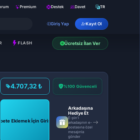
orum
Premium
Destek
Davet
TR
Giriş Yap
Kayıt Ol
R
FLASH
Ücretsiz İlan Ver
4.707,32 ₺
%100 Güvenceli
Arkadaşına
Hediye Et
E-pin'i
pete Eklemek İçin Giriş Yap
arkadaşının e-
postasına özel
mesajınla
gönder