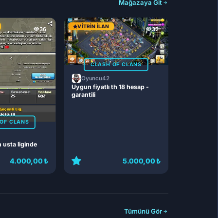
Mağazaya Git
VITRIN İLAN
36
32
CLASH OF CLANS
Oyuncu42
Uygun fiyatlı th 18 hesap -
garantili
OF CLANS
n usta liginde
4.000,00 ₺
5.000,00 ₺
Tümünü Gör