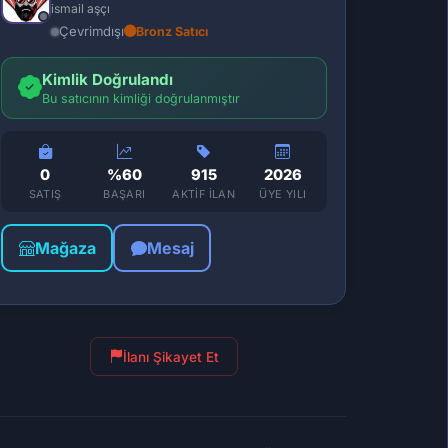
ismail aşçı
Çevrimdışı
Bronz Satıcı
Kimlik Doğrulandı
Bu satıcının kimliği doğrulanmıştır
0
%60
915
2026
SATIŞ
BAŞARI
AKTIF İLAN
ÜYE YILI
Mağaza
Mesaj
İlanı Şikayet Et