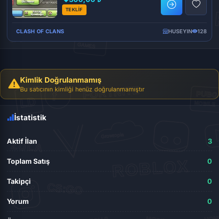
TEKLİF
CLASH OF CLANS
HUSEYIN
128
Kimlik Doğrulanmamış
Bu satıcının kimliği henüz doğrulanmamıştır
İstatistik
Aktif İlan
3
Toplam Satış
0
Takipçi
0
Yorum
0