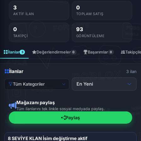
3
0
AKTIF İLAN
TOPLAM SATIŞ
0
93
TAKIPÇI
GÖRÜNTÜLEME
İlanlar
Değerlendirmeler
Başarımlar
Takipçil
3
0
0
İlanlar
3 ilan
En Yeni
Tüm Kategoriler
Mağazanı paylaş
Tüm ilanlarını tek linkle sosyal medyada paylaş.
Paylaş
8 SEVİYE KLAN İsim değiştirme aktif