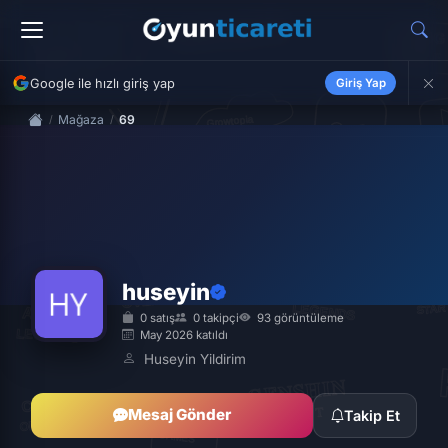
Google ile hızlı giriş yap
Giriş Yap
Mağaza
69
huseyin
0 satış
0 takipçi
93 görüntüleme
May 2026 katıldı
Huseyin Yildirim
Mesaj Gönder
Takip Et