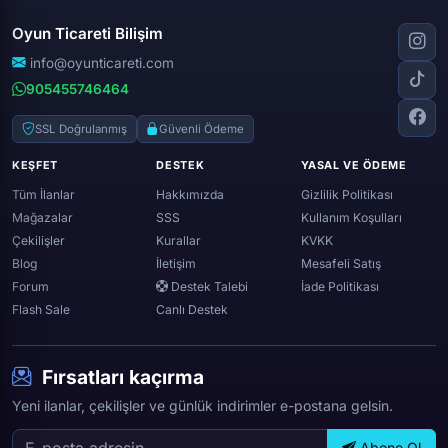
Dota 2
Roblox
Tiktok
Wolfteam
Oyun Ticareti Bilişim
Lost ark
Minecraft
Discord
Rise online
World of warcraft
info@oyunticareti.com
Youtube
Black desert online
905455746464
Zula
Twitch
Throne and liberty
Twitter (x)
SSL Doğrulanmış
Güvenli Ödeme
Genshin ımpact
Whatsapp
KEŞFET
DESTEK
YASAL VE ÖDEME
Spotify
Tüm İlanlar
Hakkımızda
Gizlilik Politikası
Mağazalar
SSS
Kullanım Koşulları
Çekilişler
Kurallar
KVKK
Blog
İletişim
Mesafeli Satış
Forum
Destek Talebi
İade Politikası
Flash Sale
Canlı Destek
Fırsatları kaçırma
Yeni ilanlar, çekilişler ve günlük indirimler e-postana gelsin.
Abone Ol