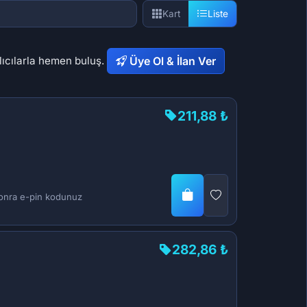
Kart
Liste
lıcılarla hemen buluş.
Üye Ol & İlan Ver
211,88 ₺
 sonra e-pin kodunuz
282,86 ₺