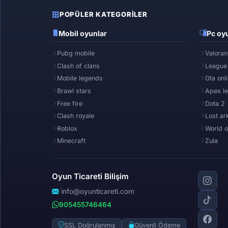
POPÜLER KATEGORILER
Mobil oyunlar
Pc oyu
Pubg mobile
Valoran
Clash of clans
League
Mobile legends
Gta onl
Brawl stars
Apex l
Free fire
Dota 2
Clash royale
Lost ar
Roblox
World o
Minecraft
Zula
Oyun Ticareti Bilişim
info@oyunticareti.com
905455746464
SSL Doğrulanmış
Güvenli Ödeme