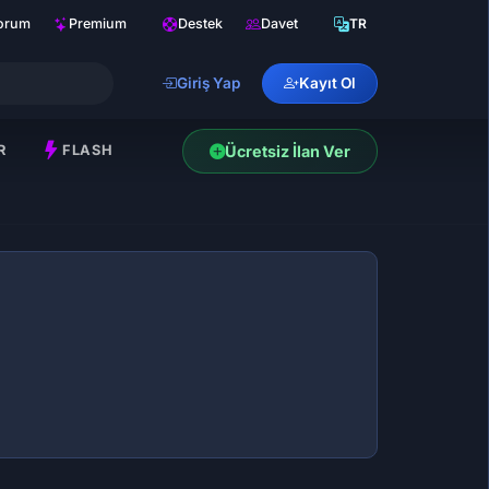
orum
Premium
Destek
Davet
TR
Giriş Yap
Kayıt Ol
R
FLASH
Ücretsiz İlan Ver