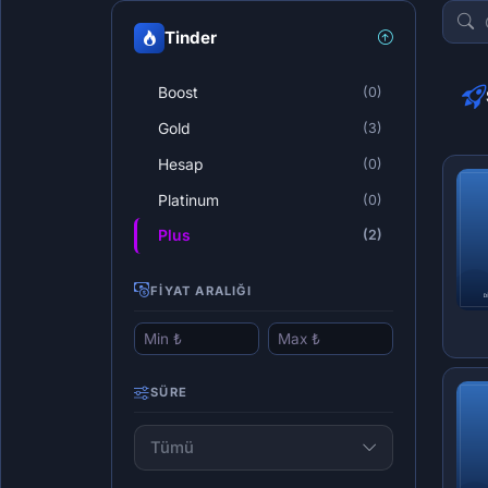
Tinder
Boost
(0)
Gold
(3)
Hesap
(0)
Platinum
(0)
Plus
(2)
FIYAT ARALIĞI
SÜRE
Tümü