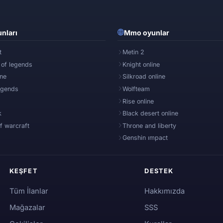
nları
Mmo oyunlar
t
Metin 2
 of legends
Knight online
ine
Silkroad online
egends
Wolfteam
Rise online
k
Black desert online
f warcraft
Throne and liberty
Genshin ımpact
KEŞFET
DESTEK
Tüm İlanlar
Hakkımızda
Mağazalar
SSS