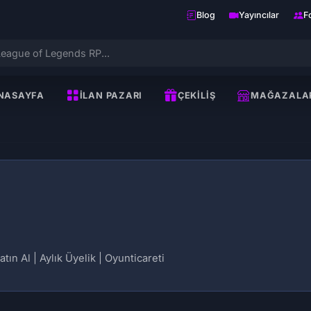
Blog
Yayıncılar
F
NASAYFA
İLAN PAZARI
ÇEKILIŞ
MAĞAZALA
tın Al | Aylık Üyelik | Oyunticareti