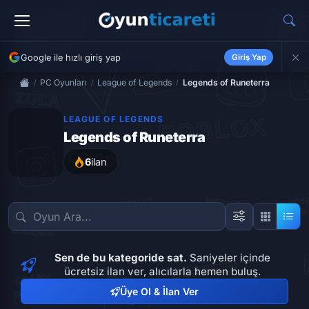
Google ile hızlı giriş yap
Giriş Yap
PC Oyunları
League of Legends
Legends of Runeterra
LEAGUE OF LEGENDS
Legends of Runeterra
6
ilan
Sen de bu kategoride sat.
Saniyeler içinde
ücretsiz ilan ver, alıcılarla hemen buluş.
Üye Ol & İlan Ver