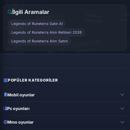
İlgili Aramalar
Legends of Runeterra Satın Al
Legends of Runeterra Alım Rehberi 2026
Legends of Runeterra Alım Satım
POPÜLER KATEGORILER
Mobil oyunlar
Pubg mobile
Pc oyunları
Clash of clans
Valorant
Mobile legends
Mmo oyunlar
League of legends
Brawl stars