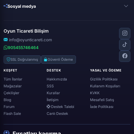
Metin 2
Gta online
Sosyal medya
Free fire
Knight online
Apex legends
Clash royale
Instagram
Silkroad online
Dota 2
Roblox
Tiktok
Wolfteam
Oyun Ticareti Bilişim
Lost ark
Minecraft
Discord
Rise online
World of warcraft
info@oyunticareti.com
Youtube
Black desert online
905455746464
Zula
Twitch
Throne and liberty
Twitter (x)
SSL Doğrulanmış
Güvenli Ödeme
Genshin ımpact
Whatsapp
KEŞFET
DESTEK
YASAL VE ÖDEME
Spotify
Tüm İlanlar
Hakkımızda
Gizlilik Politikası
Mağazalar
SSS
Kullanım Koşulları
Çekilişler
Kurallar
KVKK
Blog
İletişim
Mesafeli Satış
Forum
Destek Talebi
İade Politikası
Flash Sale
Canlı Destek
Fırsatları kaçırma