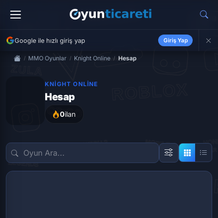
Google ile hızlı giriş yap
Giriş Yap
MMO Oyunlar
Knight Online
Hesap
KNIGHT ONLINE
Hesap
0
ilan