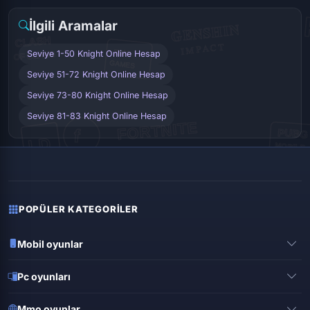
İlgili Aramalar
Seviye 1-50 Knight Online Hesap
Seviye 51-72 Knight Online Hesap
Seviye 73-80 Knight Online Hesap
Seviye 81-83 Knight Online Hesap
POPÜLER KATEGORILER
Mobil oyunlar
Pubg mobile
Pc oyunları
Clash of clans
Valorant
Mobile legends
Mmo oyunlar