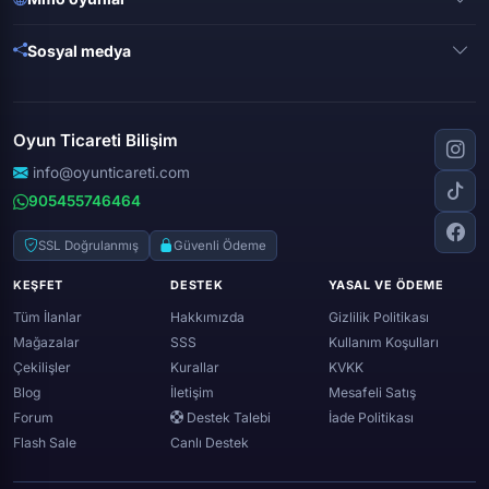
League of legends
Brawl stars
Metin 2
Gta online
Sosyal medya
Free fire
Knight online
Apex legends
Clash royale
Instagram
Silkroad online
Dota 2
Roblox
Tiktok
Wolfteam
Oyun Ticareti Bilişim
Lost ark
Minecraft
Discord
Rise online
World of warcraft
info@oyunticareti.com
Youtube
Black desert online
905455746464
Zula
Twitch
Throne and liberty
Twitter (x)
SSL Doğrulanmış
Güvenli Ödeme
Genshin ımpact
Whatsapp
KEŞFET
DESTEK
YASAL VE ÖDEME
Spotify
Tüm İlanlar
Hakkımızda
Gizlilik Politikası
Mağazalar
SSS
Kullanım Koşulları
Çekilişler
Kurallar
KVKK
Blog
İletişim
Mesafeli Satış
Forum
Destek Talebi
İade Politikası
Flash Sale
Canlı Destek