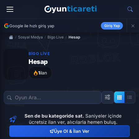
Google ile hızlı giriş yap
Giriş Yap
Sosyal Medya
Bigo Live
Hesap
BIGO LIVE
Hesap
1
ilan
Sen de bu kategoride sat.
Saniyeler içinde
ücretsiz ilan ver, alıcılarla hemen buluş.
Üye Ol & İlan Ver