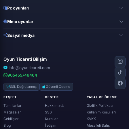
Pubg mobile
Pc oyunları
Clash of clans
Valorant
Mobile legends
Mmo oyunlar
League of legends
Brawl stars
Metin 2
Gta online
Sosyal medya
Free fire
Knight online
Apex legends
Clash royale
Instagram
Silkroad online
Dota 2
Roblox
Tiktok
Wolfteam
Oyun Ticareti Bilişim
Lost ark
Minecraft
Discord
Rise online
World of warcraft
info@oyunticareti.com
Youtube
Black desert online
905455746464
Zula
Twitch
Throne and liberty
Twitter (x)
SSL Doğrulanmış
Güvenli Ödeme
Genshin ımpact
Whatsapp
KEŞFET
DESTEK
YASAL VE ÖDEME
Spotify
Tüm İlanlar
Hakkımızda
Gizlilik Politikası
Mağazalar
SSS
Kullanım Koşulları
Çekilişler
Kurallar
KVKK
Blog
İletişim
Mesafeli Satış