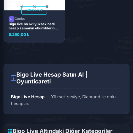
BIGO LIVE
Cunku
Bigo live 66 lwl yüksek hedi
hesap zamanın etkinliklerinde
top 10
5.250,00 ₺
Bigo Live Hesap Satın Al |
Oyunticareti
Bigo Live Hesap
— Yüksek seviye, Diamond ile dolu
hesaplar.
Bigo Live Altındaki Diğer Kategoriler