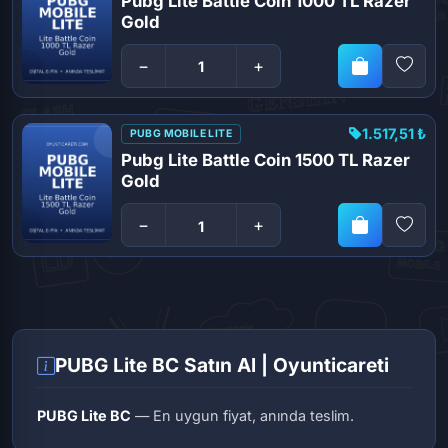
Pubg Lite Battle Coin 1000 TL Razer
Gold
−
+
1.517,51 ₺
PUBG MOBILE LITE
Pubg Lite Battle Coin 1500 TL Razer
Gold
−
+
PUBG Lite BC Satın Al | Oyunticareti
PUBG Lite BC
— En uygun fiyat, anında teslim.