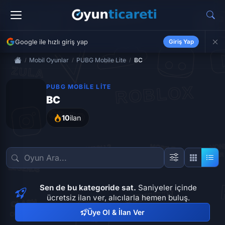
Google ile hızlı giriş yap
Giriş Yap
Mobil Oyunlar
PUBG Mobile Lite
BC
PUBG MOBILE LITE
BC
10
ilan
Sen de bu kategoride sat.
Saniyeler içinde
ücretsiz ilan ver, alıcılarla hemen buluş.
Üye Ol & İlan Ver