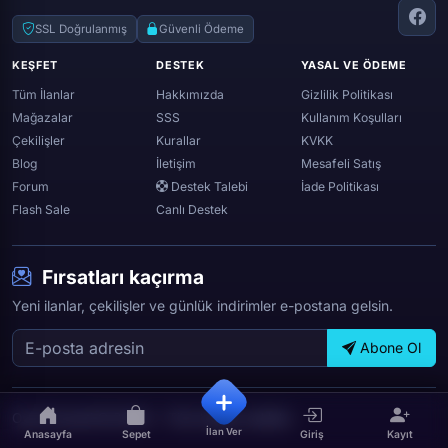
Throne and liberty
Twitter (x)
SSL Doğrulanmış
Güvenli Ödeme
Genshin ımpact
Whatsapp
KEŞFET
DESTEK
YASAL VE ÖDEME
Spotify
Tüm İlanlar
Hakkımızda
Gizlilik Politikası
Mağazalar
SSS
Kullanım Koşulları
Çekilişler
Kurallar
KVKK
Blog
İletişim
Mesafeli Satış
Forum
Destek Talebi
İade Politikası
Flash Sale
Canlı Destek
Fırsatları kaçırma
Yeni ilanlar, çekilişler ve günlük indirimler e-postana gelsin.
Abone Ol
OyunTicareti © 2026 — Tüm hakları saklıdır.
İlan Ver
Anasayfa
Sepet
Giriş
Kayıt