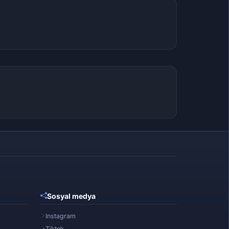
Sosyal medya
Instagram
Tiktok