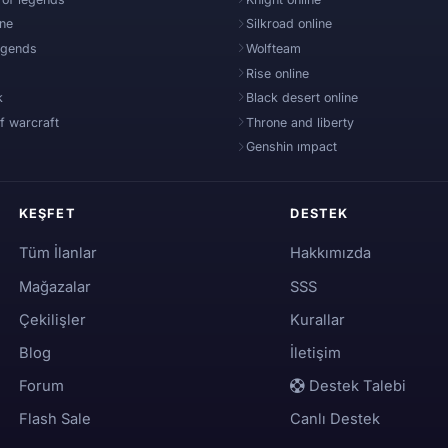
ine
Silkroad online
egends
Wolfteam
Rise online
k
Black desert online
f warcraft
Throne and liberty
Genshin ımpact
KEŞFET
DESTEK
Tüm İlanlar
Hakkımızda
Mağazalar
SSS
Çekilişler
Kurallar
Blog
İletişim
Forum
Destek Talebi
Flash Sale
Canlı Destek