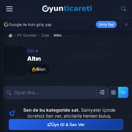
Google ile hızlı giriş yap
Giriş Yap
PC Oyunları
Zula
Altın
ZULA
Altın
6
ilan
Sen de bu kategoride sat.
Saniyeler içinde
ücretsiz ilan ver, alıcılarla hemen buluş.
Üye Ol & İlan Ver