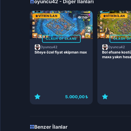
oyuncu42 - Diğer İlanları
VITRIN İLAN
VITRIN İLAN
150
CLASH OF CLANS
CLASH O
Oyuncu42
Oyuncu42
Siteye özel fiyat ekipman max
Bol efsane kost
maxa yakın hes
5.000,00 ₺
Benzer İlanlar