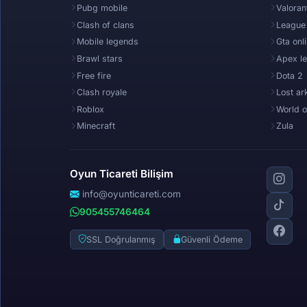
Pubg mobile
Valoran
Clash of clans
League
Mobile legends
Gta onl
Brawl stars
Apex l
Free fire
Dota 2
Clash royale
Lost ar
Roblox
World o
Minecraft
Zula
Oyun Ticareti Bilişim
info@oyunticareti.com
905455746464
SSL Doğrulanmış
Güvenli Ödeme