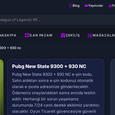
Blog
Yayıncılar
F
NASAYFA
İLAN PAZARI
ÇEKILIŞ
MAĞAZALA
300 + 930 nc
Pubg New State 9300 + 930 NC
Pubg New State 9300 + 930 NC e-pin kodu.
Satın aldıktan sonra e-pin kodunuz otomatik
olarak e-posta adresinize gönderilecektir.
Ödemeniz onaylandıktan sonra anında teslim
edilir. Herhangi bir sorun yaşamanız
Se
durumunda 7/24 canlı destek ekibimiz yardımcı
olacaktır. Oyun Ticareti güvencesiyle güvenli