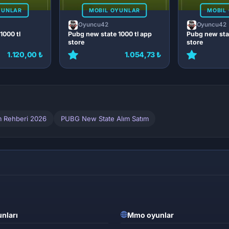
YUNLAR
MOBIL OYUNLAR
MOBIL
Oyuncu42
Oyuncu42
1000 tl
Pubg new state 1000 tl app
Pubg new stat
store
store
1.120,00 ₺
1.054,73 ₺
m Rehberi 2026
PUBG New State Alım Satım
nları
Mmo oyunlar