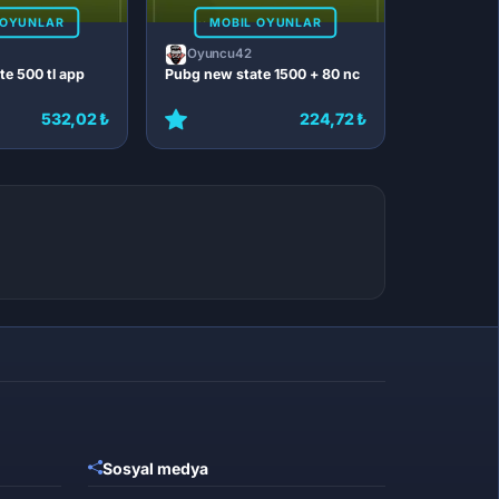
 OYUNLAR
MOBIL OYUNLAR
Oyuncu42
e 500 tl app
Pubg new state 1500 + 80 nc
532,02 ₺
224,72 ₺
Sosyal medya