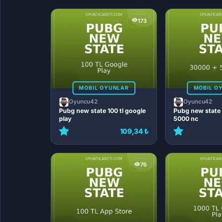
173
MOBIL OYUNLAR
MOBIL O
Oyuncu42
Oyuncu42
Pubg new state 100 tl google
Pubg new state
play
5000 nc
109,34 ₺
76