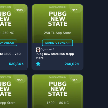
83
78
 OYUNLAR
MOBIL OYUNLAR
Oyuncu42
te 3600 + 250
Pubg new state 250 tl app
store
539,34 ₺
266,02 ₺
71
70