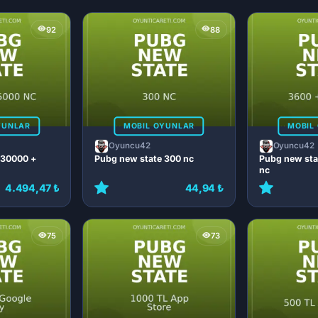
92
88
YUNLAR
MOBIL OYUNLAR
MOBIL
Oyuncu42
Oyuncu42
 30000 +
Pubg new state 300 nc
Pubg new sta
nc
4.494,47 ₺
44,94 ₺
75
73