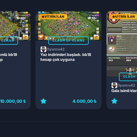
VITRIN İLAN
VITRIN İLAN
80
70
F CLANS
CLASH OF CLANS
Oyuncu42
ümlü bb18
Yaz indirimleri başladı. bb18
ap
hesap çok uyguna
CLASH 
Oyuncu42
Gala isimli kla
10.000,00 ₺
4.000,00 ₺