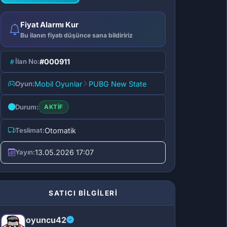
Fiyat Alarmı Kur
Bu ilanın fiyatı düşünce sana bildiririz
İlan No:
#000911
Oyun:
Mobil Oyunlar
PUBG New State
Durum:
AKTIF
Teslimat:
Otomatik
Yayın:
13.05.2026 17:07
SATICI BİLGİLERİ
oyuncu42