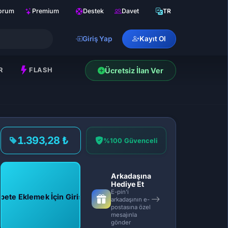
orum
Premium
Destek
Davet
TR
Giriş Yap
Kayıt Ol
R
FLASH
Ücretsiz İlan Ver
1.393,28 ₺
%100 Güvenceli
Arkadaşına
Hediye Et
E-pin'i
pete Eklemek İçin Giriş Yap
arkadaşının e-
postasına özel
mesajınla
gönder