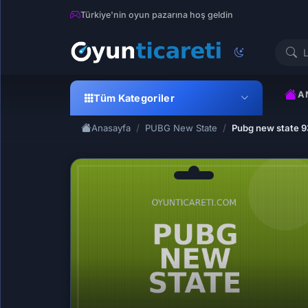
Türkiye'nin oyun pazarına hoş geldin
A
Tüm Kategoriler
Anasayfa
PUBG New State
Pubg new state 9