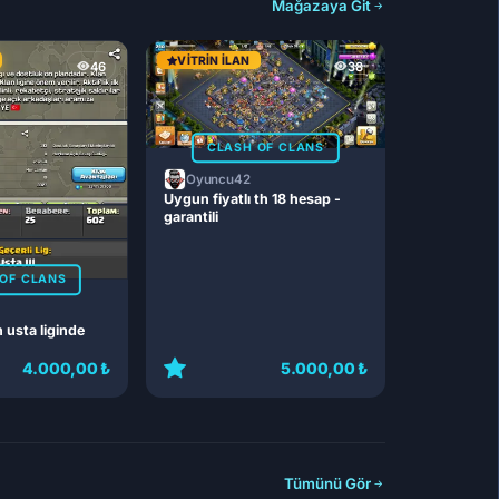
Mağazaya Git
VITRIN İLAN
46
38
CLASH OF CLANS
Oyuncu42
Uygun fiyatlı th 18 hesap -
garantili
OF CLANS
n usta liginde
4.000,00 ₺
5.000,00 ₺
Tümünü Gör