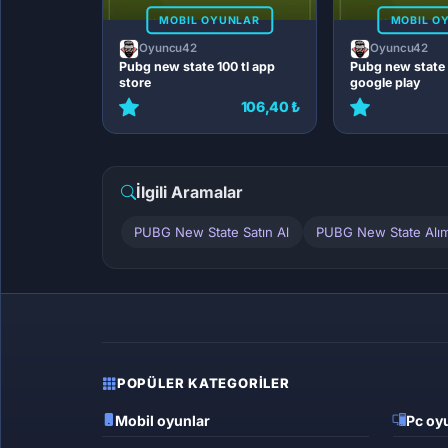
MOBIL OYUNLAR
MOBIL O
Oyuncu42
Oyuncu42
Pubg new state 100 tl app
Pubg new state 
store
google play
106,40 ₺
İlgili Aramalar
PUBG New State Satın Al
PUBG New State Alı
POPÜLER KATEGORILER
Mobil oyunlar
Pc oyu