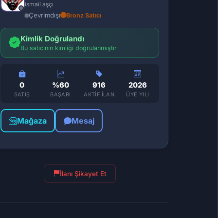
ismail aşçı
Çevrimdışı
Bronz Satıcı
Kimlik Doğrulandı
Bu satıcının kimliği doğrulanmıştır
0
%60
916
2026
SATIŞ
BAŞARI
AKTIF İLAN
ÜYE YILI
Mağaza
Mesaj
İlanı Şikayet Et