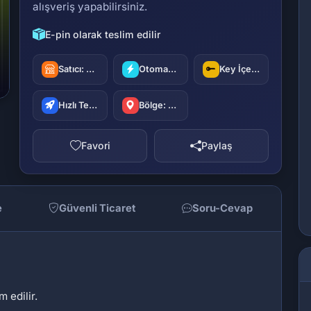
alışveriş yapabilirsiniz.
E-pin olarak teslim edilir
Satıcı:
oyuncu42
Otomatik Teslimat
Key İçerir
Hızlı Teslimat
Bölge: Türkiye
Favori
Paylaş
e
Güvenli Ticaret
Soru-Cevap
m edilir.