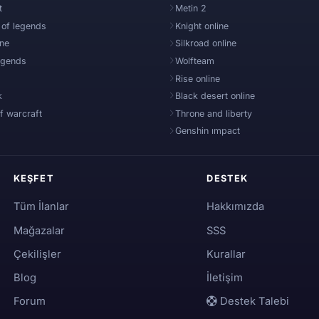
t
Metin 2
 of legends
Knight online
ine
Silkroad online
egends
Wolfteam
Rise online
k
Black desert online
f warcraft
Throne and liberty
Genshin ımpact
KEŞFET
DESTEK
Tüm İlanlar
Hakkımızda
Mağazalar
SSS
Çekilişler
Kurallar
Blog
İletişim
Forum
Destek Talebi