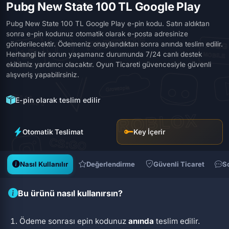
Pubg New State 100 TL Google Play
Pubg New State 100 TL Google Play e-pin kodu. Satın aldıktan
sonra e-pin kodunuz otomatik olarak e-posta adresinize
gönderilecektir. Ödemeniz onaylandıktan sonra anında teslim edilir.
Herhangi bir sorun yaşamanız durumunda 7/24 canlı destek
ekibimiz yardımcı olacaktır. Oyun Ticareti güvencesiyle güvenli
alışveriş yapabilirsiniz.
E-pin olarak teslim edilir
Otomatik Teslimat
Key İçerir
Nasıl Kullanılır
Değerlendirme
Güvenli Ticaret
S
Bu ürünü nasıl kullanırsın?
Ödeme sonrası epin kodunuz
anında
teslim edilir.