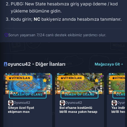
PUBG: New State hesabınıza giriş yapıp ödeme / kod
yükleme bölümüne gidin.
Kodu girin;
NC
bakiyeniz anında hesabınıza tanımlanır.
Sorun yaşarsan 7/24 canlı destek ekibimiz yardımcı olur.
oyuncu42 - Diğer İlanları
Mağazaya Git
VITRIN İLAN
VITRIN İLAN
VITRIN 
CLASH OF CLANS
CLASH OF CLANS
CLASH
Oyuncu42
Oyuncu42
Oyun
Siteye özel fiyat
Bol efsane kostümlü
Yaz indiri
ekipman max
bb18 maxa yakın hesap
bb18 hes