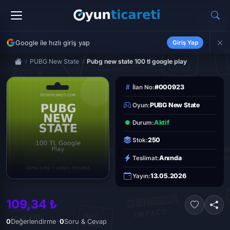
Google ile hızlı giriş yap
Giriş Yap
PUBG New State
Pubg new state 100 tl google play
#000923
İlan No:
PUBG New State
Oyun:
Aktif
Durum:
250
Stok:
Anında
Teslimat:
13.05.2026
Yayın:
109,34 ₺
·
0
Değerlendirme
0
Soru & Cevap