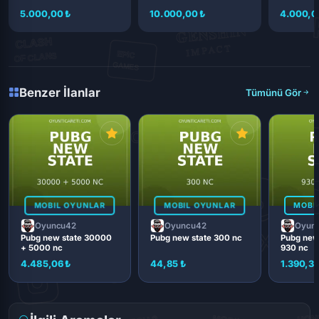
5.000,00 ₺
10.000,00 ₺
4.000,0
Benzer İlanlar
Tümünü Gör
MOBIL OYUNLAR
MOBIL OYUNLAR
MOBI
Oyuncu42
Oyuncu42
Oyun
Pubg new state 30000
Pubg new state 300 nc
Pubg new
+ 5000 nc
930 nc
4.485,06 ₺
44,85 ₺
1.390,38