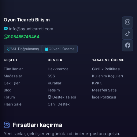
Apex legends
Clash royale
Instagram
Silkroad online
Dota 2
Roblox
Tiktok
Wolfteam
Oyun Ticareti Bilişim
Lost ark
Minecraft
Discord
Rise online
World of warcraft
info@oyunticareti.com
Youtube
Black desert online
905455746464
Zula
Twitch
Throne and liberty
Twitter (x)
SSL Doğrulanmış
Güvenli Ödeme
Genshin ımpact
Whatsapp
KEŞFET
DESTEK
YASAL VE ÖDEME
Spotify
Tüm İlanlar
Hakkımızda
Gizlilik Politikası
Mağazalar
SSS
Kullanım Koşulları
Çekilişler
Kurallar
KVKK
Blog
İletişim
Mesafeli Satış
Forum
Destek Talebi
İade Politikası
Flash Sale
Canlı Destek
Fırsatları kaçırma
Yeni ilanlar, çekilişler ve günlük indirimler e-postana gelsin.