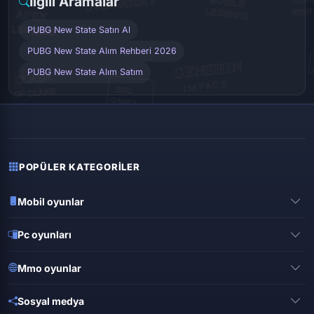
İlgili Aramalar
PUBG New State Satın Al
PUBG New State Alım Rehberi 2026
PUBG New State Alım Satım
POPÜLER KATEGORILER
Mobil oyunlar
Pubg mobile
Pc oyunları
Clash of clans
Valorant
Mobile legends
Mmo oyunlar
League of legends
Brawl stars
Metin 2
Gta online
Sosyal medya
Free fire
Knight online