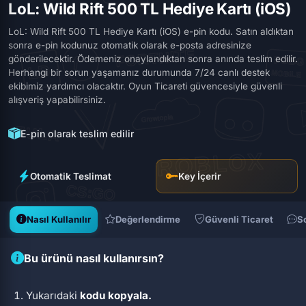
LoL: Wild Rift 500 TL Hediye Kartı (iOS)
LoL: Wild Rift 500 TL Hediye Kartı (iOS) e-pin kodu. Satın aldıktan
sonra e-pin kodunuz otomatik olarak e-posta adresinize
gönderilecektir. Ödemeniz onaylandıktan sonra anında teslim edilir.
Herhangi bir sorun yaşamanız durumunda 7/24 canlı destek
ekibimiz yardımcı olacaktır. Oyun Ticareti güvencesiyle güvenli
alışveriş yapabilirsiniz.
E-pin olarak teslim edilir
Otomatik Teslimat
Key İçerir
Nasıl Kullanılır
Değerlendirme
Güvenli Ticaret
S
Bu ürünü nasıl kullanırsın?
Yukarıdaki
kodu kopyala.