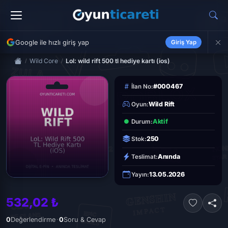
Google ile hızlı giriş yap
Giriş Yap
Wild Core
Lol: wild rift 500 tl hediye kartı (ios)
#000467
İlan No:
Wild Rift
Oyun:
Aktif
Durum:
250
Stok:
Anında
Teslimat:
13.05.2026
Yayın:
532,02 ₺
·
0
Değerlendirme
0
Soru & Cevap