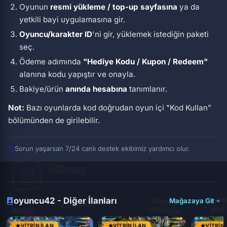
Oyunun
resmi yükleme / top-up sayfasına
ya da
yetkili bayi uygulamasına gir.
Oyuncu/karakter ID
'ni gir, yüklemek istediğin paketi
seç.
Ödeme adımında
"Hediye Kodu / Kupon / Redeem"
alanına kodu yapıştır ve onayla.
Bakiye/ürün
anında hesabına
tanımlanır.
Not:
Bazı oyunlarda kod doğrudan oyun içi
"Kod Kullan"
bölümünden de girilebilir.
Sorun yaşarsan 7/24 canlı destek ekibimiz yardımcı olur.
oyuncu42 - Diğer İlanları
Mağazaya Git
VITRIN İLAN
VITRIN İLAN
VITRIN 