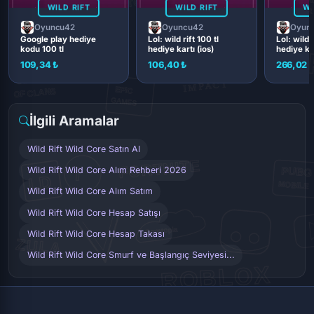
WILD RIFT
WILD RIFT
WI
Oyuncu42
Oyuncu42
Oyun
Google play hediye
Lol: wild rift 100 tl
Lol: wild r
kodu 100 tl
hediye kartı (ios)
hediye kar
109,34 ₺
106,40 ₺
266,02 
İlgili Aramalar
Wild Rift Wild Core Satın Al
Wild Rift Wild Core Alım Rehberi 2026
Wild Rift Wild Core Alım Satım
Wild Rift Wild Core Hesap Satışı
Wild Rift Wild Core Hesap Takası
Wild Rift Wild Core Smurf ve Başlangıç Seviyesi...