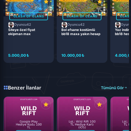
CLASH OF CLANS
CLASH OF CLANS
CLASH
Oyuncu42
Oyuncu42
Oyun
Siteye özel fiyat
Bol efsane kostümlü
Yaz indiri
ekipman max
bb18 maxa yakın hesap
bb18 hes
5.000,00 ₺
10.000,00 ₺
4.000,0
Benzer İlanlar
Tümünü Gör