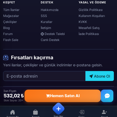
KEŞFET
DESTEK
YASAL VE ÖDEME
Spotify
Tüm İlanlar
Hakkımızda
Gizlilik Politikası
Mağazalar
SSS
Kullanım Koşulları
Çekilişler
Kurallar
KVKK
Blog
İletişim
Mesafeli Satış
Forum
Destek Talebi
İade Politikası
Flash Sale
Canlı Destek
Fırsatları kaçırma
Yeni ilanlar, çekilişler ve günlük indirimler e-postana gelsin.
Abone Ol
İlan Fiyatı
OyunTicareti © 2026 — Tüm hakları saklıdır.
532,02 ₺
Hemen Satın Al
Stok Sayısı: 20+
İlan Ver