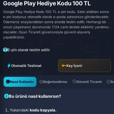
Google Play Hediye Kodu 100 TL
Google Play Hediye Kodu 100 TL e-pin kodu. Satın aldıktan sonra
e-pin kodunuz otomatik olarak e-posta adresinize gönderilecektir.
Ödemeniz onaylandıktan sonra anında teslim edilir. Herhangi bir
sorun yaşamanız durumunda 7/24 canlı destek ekibimiz yardımcı
olacaktır. Oyun Ticareti güvencesiyle güvenli alışveriş
yapabilirsiniz.
E-pin olarak teslim edilir
Otomatik Teslimat
Key İçerir
Nasıl Kullanılır
Değerlendirme
Güvenli Ticaret
S
Bu ürünü nasıl kullanırsın?
Yukarıdaki
kodu kopyala.