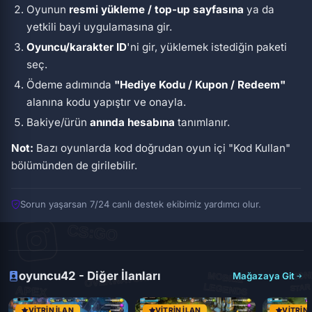
Oyunun
resmi yükleme / top-up sayfasına
ya da
yetkili bayi uygulamasına gir.
Oyuncu/karakter ID
'ni gir, yüklemek istediğin paketi
seç.
Ödeme adımında
"Hediye Kodu / Kupon / Redeem"
alanına kodu yapıştır ve onayla.
Bakiye/ürün
anında hesabına
tanımlanır.
Not:
Bazı oyunlarda kod doğrudan oyun içi
"Kod Kullan"
bölümünden de girilebilir.
Sorun yaşarsan 7/24 canlı destek ekibimiz yardımcı olur.
oyuncu42 - Diğer İlanları
Mağazaya Git
VITRIN İLAN
VITRIN İLAN
VITRIN 