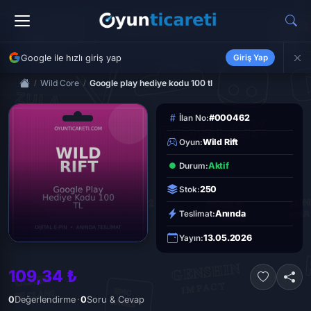
Google ile hızlı giriş yap
Giriş Yap
Wild Core
Google play hediye kodu 100 tl
#000462
İlan No:
Wild Rift
Oyun:
Aktif
Durum:
250
Stok:
Anında
Teslimat:
13.05.2026
Yayın:
109,34 ₺
·
0
Değerlendirme
0
Soru & Cevap