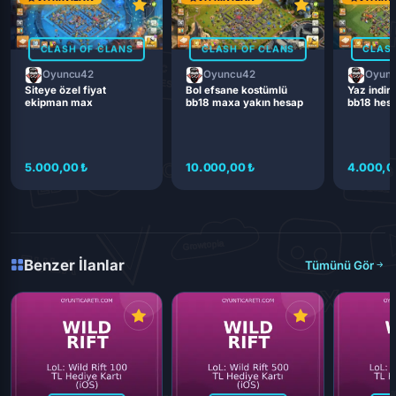
CLASH OF CLANS
CLASH OF CLANS
CLASH
Oyuncu42
Oyuncu42
Oyun
Siteye özel fiyat
Bol efsane kostümlü
Yaz indiri
ekipman max
bb18 maxa yakın hesap
bb18 hes
5.000,00 ₺
10.000,00 ₺
4.000,0
Benzer İlanlar
Tümünü Gör