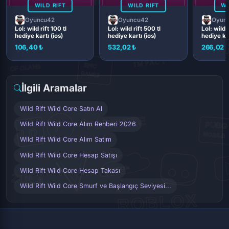
WILD RIFT
WILD RIFT
WI
Oyuncu42
Oyuncu42
Oyun
Lol: wild rift 100 tl
Lol: wild rift 500 tl
Lol: wild r
hediye kartı (ios)
hediye kartı (ios)
hediye kar
106,40 ₺
532,02 ₺
266,02 
İlgili Aramalar
Wild Rift Wild Core Satın Al
Wild Rift Wild Core Alım Rehberi 2026
Wild Rift Wild Core Alım Satım
Wild Rift Wild Core Hesap Satışı
Wild Rift Wild Core Hesap Takası
Wild Rift Wild Core Smurf ve Başlangıç Seviyesi...