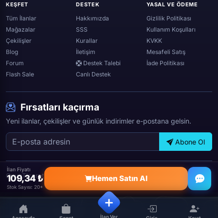
KEŞFET
DESTEK
YASAL VE ÖDEME
Spotify
Tüm İlanlar
Hakkımızda
Gizlilik Politikası
Mağazalar
SSS
Kullanım Koşulları
Çekilişler
Kurallar
KVKK
Blog
İletişim
Mesafeli Satış
Forum
Destek Talebi
İade Politikası
Flash Sale
Canlı Destek
Fırsatları kaçırma
Yeni ilanlar, çekilişler ve günlük indirimler e-postana gelsin.
Abone Ol
İlan Fiyatı
OyunTicareti © 2026 — Tüm hakları saklıdır.
109,34 ₺
Hemen Satın Al
Stok Sayısı: 20+
İlan Ver