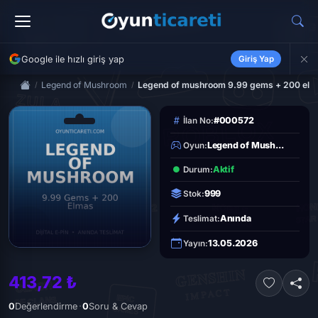
Google ile hızlı giriş yap
Giriş Yap
Legend of Mushroom
Legend of mushroom 9.99 gems + 200 el
#000572
İlan No:
Legend of Mush...
Oyun:
Aktif
Durum:
999
Stok:
Anında
Teslimat:
13.05.2026
Yayın:
413,72 ₺
·
0
Değerlendirme
0
Soru & Cevap