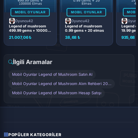
MOBIL OYUNLAR
MOBIL OYUNLAR
MOBI
Oyuncu42
Oyuncu42
Oyun
Legend of mushroom
Legend of mushroom
Legend o
499.99 gems + 100000
0.99 gems + 20 elmas
19.99 ge
elmas
elmas
21.007,06 ₺
38,68 ₺
935,68 
İlgili Aramalar
Mobil Oyunlar Legend of Mushroom Satın Al
Mobil Oyunlar Legend of Mushroom Alım Rehberi 20...
Mobil Oyunlar Legend of Mushroom Hesap Satışı
POPÜLER KATEGORILER