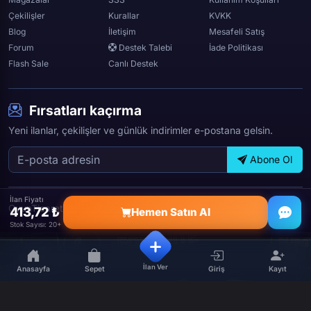
Çekilişler
Kurallar
KVKK
Blog
İletişim
Mesafeli Satış
Forum
Destek Talebi
İade Politikası
Flash Sale
Canlı Destek
Fırsatları kaçırma
Yeni ilanlar, çekilişler ve günlük indirimler e-postana gelsin.
Abone Ol
İlan Fiyatı
OyunTicareti © 2026 — Tüm hakları saklıdır.
413,72 ₺
Hemen Satın Al
Stok Sayısı: 20+
İlan Ver
Anasayfa
Sepet
Giriş
Kayıt