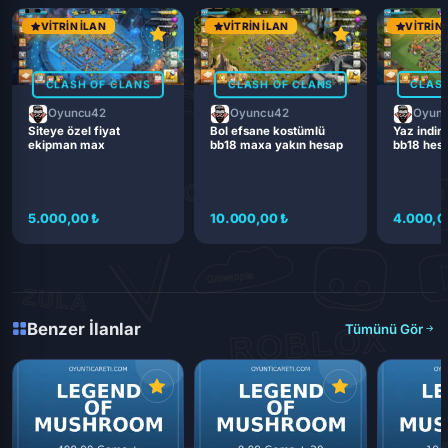
VITRIN İLAN
VITRIN İLAN
VITRIN 
CLASH OF CLANS
CLASH OF CLANS
CLASH
Oyuncu42
Oyuncu42
Oyun
Siteye özel fiyat
Bol efsane kostümlü
Yaz indiri
ekipman max
bb18 maxa yakın hesap
bb18 hes
5.000,00 ₺
10.000,00 ₺
4.000,0
Benzer İlanlar
Tümünü Gör