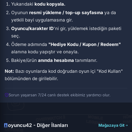
Yukarıdaki
kodu kopyala.
Oyunun
resmi yükleme / top-up sayfasına
ya da
yetkili bayi uygulamasına gir.
Oyuncu/karakter ID
'ni gir, yüklemek istediğin paketi
seç.
Ödeme adımında
"Hediye Kodu / Kupon / Redeem"
alanına kodu yapıştır ve onayla.
Bakiye/ürün
anında hesabına
tanımlanır.
Not:
Bazı oyunlarda kod doğrudan oyun içi
"Kod Kullan"
bölümünden de girilebilir.
Sorun yaşarsan 7/24 canlı destek ekibimiz yardımcı olur.
oyuncu42 - Diğer İlanları
Mağazaya Git