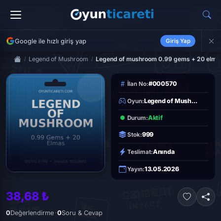
Google ile hızlı giriş yap
Giriş Yap
Legend of Mushroom
Legend of mushroom 0.99 gems + 20 elma
#000570
İlan No:
Legend of Mush...
Oyun:
Aktif
Durum:
999
Stok:
Anında
Teslimat:
13.05.2026
Yayın:
38,68 ₺
·
0
Değerlendirme
0
Soru & Cevap