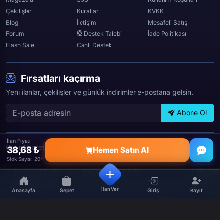
Çekilişler
Kurallar
KVKK
Blog
İletişim
Mesafeli Satış
Forum
Destek Talebi
İade Politikası
Flash Sale
Canlı Destek
Fırsatları kaçırma
Yeni ilanlar, çekilişler ve günlük indirimler e-postana gelsin.
Abone Ol
İlan Fiyatı
OyunTicareti © 2026 — Tüm hakları saklıdır.
38,68 ₺
Hemen Satın Al
Stok Sayısı: 20+
İlan Ver
Anasayfa
Sepet
Giriş
Kayıt