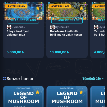
VITRIN İLAN
VITRIN İLAN
VITRIN 
CLASH OF CLANS
CLASH OF CLANS
CLASH
Oyuncu42
Oyuncu42
Oyun
Siteye özel fiyat
Bol efsane kostümlü
Yaz indiri
ekipman max
bb18 maxa yakın hesap
bb18 hes
5.000,00 ₺
10.000,00 ₺
4.000,0
Benzer İlanlar
Tümünü Gör