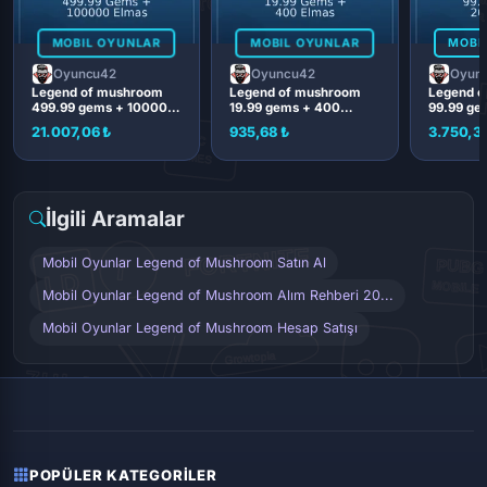
MOBIL OYUNLAR
MOBIL OYUNLAR
MOBI
Oyuncu42
Oyuncu42
Oyun
Legend of mushroom
Legend of mushroom
Legend o
499.99 gems + 100000
19.99 gems + 400
99.99 ge
elmas
elmas
elmas
21.007,06 ₺
935,68 ₺
3.750,3
İlgili Aramalar
Mobil Oyunlar Legend of Mushroom Satın Al
Mobil Oyunlar Legend of Mushroom Alım Rehberi 20...
Mobil Oyunlar Legend of Mushroom Hesap Satışı
POPÜLER KATEGORILER