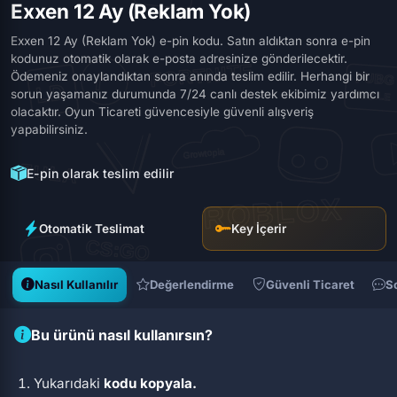
Exxen 12 Ay (Reklam Yok)
Exxen 12 Ay (Reklam Yok) e-pin kodu. Satın aldıktan sonra e-pin
kodunuz otomatik olarak e-posta adresinize gönderilecektir.
Ödemeniz onaylandıktan sonra anında teslim edilir. Herhangi bir
sorun yaşamanız durumunda 7/24 canlı destek ekibimiz yardımcı
olacaktır. Oyun Ticareti güvencesiyle güvenli alışveriş
yapabilirsiniz.
E-pin olarak teslim edilir
Otomatik Teslimat
Key İçerir
Nasıl Kullanılır
Değerlendirme
Güvenli Ticaret
S
Bu ürünü nasıl kullanırsın?
Yukarıdaki
kodu kopyala.