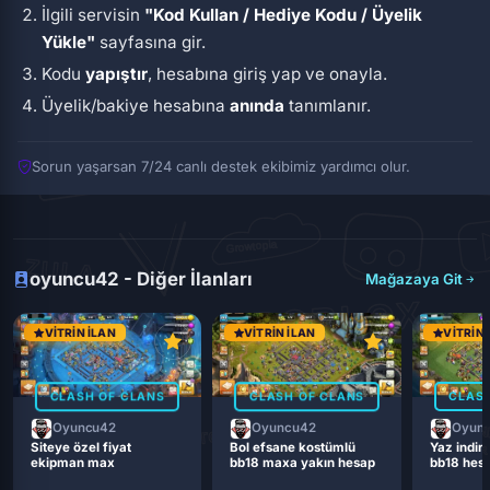
İlgili servisin
"Kod Kullan / Hediye Kodu / Üyelik
Yükle"
sayfasına gir.
Kodu
yapıştır
, hesabına giriş yap ve onayla.
Üyelik/bakiye hesabına
anında
tanımlanır.
Sorun yaşarsan 7/24 canlı destek ekibimiz yardımcı olur.
oyuncu42 - Diğer İlanları
Mağazaya Git
VITRIN İLAN
VITRIN İLAN
VITRIN 
CLASH OF CLANS
CLASH OF CLANS
CLASH
Oyuncu42
Oyuncu42
Oyun
Siteye özel fiyat
Bol efsane kostümlü
Yaz indiri
ekipman max
bb18 maxa yakın hesap
bb18 hes