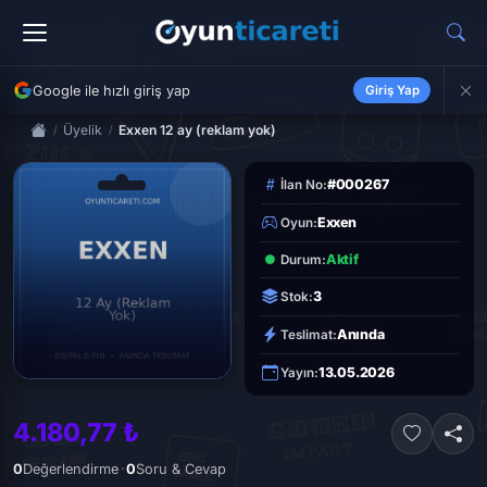
Google ile hızlı giriş yap
Giriş Yap
Üyelik
Exxen 12 ay (reklam yok)
#000267
İlan No:
Exxen
Oyun:
Aktif
Durum:
3
Stok:
Anında
Teslimat:
13.05.2026
Yayın:
4.180,77 ₺
·
0
Değerlendirme
0
Soru & Cevap