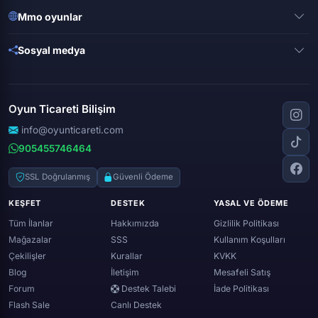
Valorant
Mobile legends
Mmo oyunlar
League of legends
Brawl stars
Metin 2
Gta online
Sosyal medya
Free fire
Knight online
Apex legends
Clash royale
Instagram
Silkroad online
Dota 2
Roblox
Tiktok
Wolfteam
Oyun Ticareti Bilişim
Lost ark
Minecraft
Discord
Rise online
World of warcraft
info@oyunticareti.com
Youtube
Black desert online
905455746464
Zula
Twitch
Throne and liberty
Twitter (x)
SSL Doğrulanmış
Güvenli Ödeme
Genshin ımpact
Whatsapp
KEŞFET
DESTEK
YASAL VE ÖDEME
Spotify
Tüm İlanlar
Hakkımızda
Gizlilik Politikası
Mağazalar
SSS
Kullanım Koşulları
Çekilişler
Kurallar
KVKK
Blog
İletişim
Mesafeli Satış
Forum
Destek Talebi
İade Politikası
Flash Sale
Canlı Destek