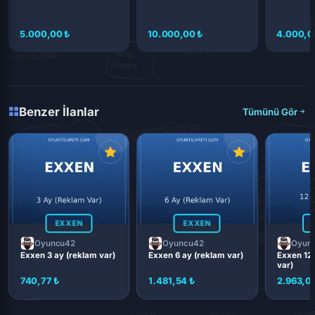
5.000,00 ₺
10.000,00 ₺
4.000,0
Benzer İlanlar
Tümünü Gör
EXXEN
EXXEN
Oyuncu42
Oyuncu42
Oyun
Exxen 3 ay (reklam var)
Exxen 6 ay (reklam var)
Exxen 12 
var)
740,77 ₺
1.481,54 ₺
2.963,0