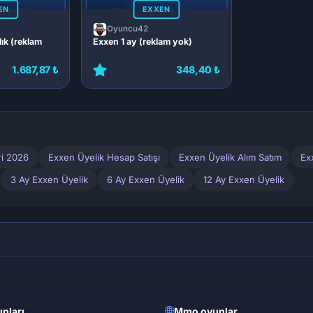
EN
EXXEN
Oyuncu42
ık (reklam
Exxen 1 ay (reklam yok)
1.687,87 ₺
348,40 ₺
ri 2026
Exxen Üyelik Hesap Satışı
Exxen Üyelik Alım Satım
Ex
3 Ay Exxen Üyelik
6 Ay Exxen Üyelik
12 Ay Exxen Üyelik
nları
Mmo oyunlar