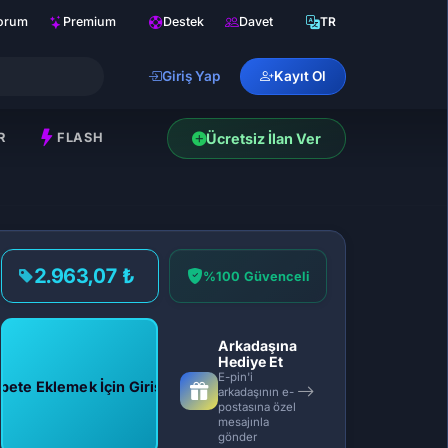
orum
Premium
Destek
Davet
TR
Giriş Yap
Kayıt Ol
R
FLASH
Ücretsiz İlan Ver
2.963,07 ₺
%100 Güvenceli
Arkadaşına
Hediye Et
E-pin'i
pete Eklemek İçin Giriş Yap
arkadaşının e-
postasına özel
mesajınla
gönder