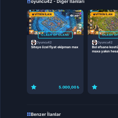
oyuncu42 - Diğer İlanları
VITRIN İLAN
VITRIN İLAN
145
CLASH OF CLANS
CLASH O
Oyuncu42
Oyuncu42
Siteye özel fiyat ekipman max
Bol efsane kost
maxa yakın hes
5.000,00 ₺
Benzer İlanlar