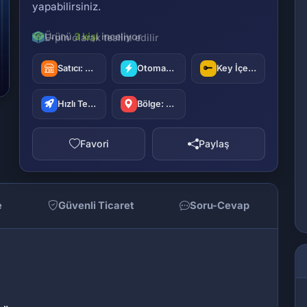
yapabilirsiniz.
E-pin olarak teslim edilir
Satıcı:
oyuncu42
Otomatik Teslimat
Key İçerir
Hızlı Teslimat
Bölge: Türkiye
Favori
Paylaş
e
Güvenli Ticaret
Soru-Cevap