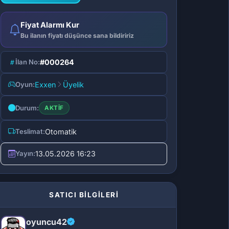
Fiyat Alarmı Kur
Bu ilanın fiyatı düşünce sana bildiririz
İlan No:
#000264
Oyun:
Exxen
Üyelik
Durum:
AKTIF
Teslimat:
Otomatik
Yayın:
13.05.2026 16:23
SATICI BİLGİLERİ
oyuncu42