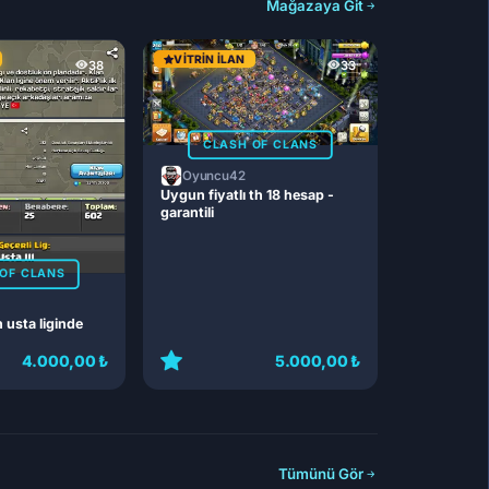
Mağazaya Git
VITRIN İLAN
38
33
CLASH OF CLANS
Oyuncu42
Uygun fiyatlı th 18 hesap -
garantili
OF CLANS
n usta liginde
4.000,00 ₺
5.000,00 ₺
Tümünü Gör