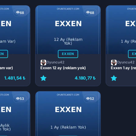
68
68
EN
EXXEN
E
Oyuncu42
Oyuncu42
lam var)
Exxen 12 ay (reklam yok)
Exxen 1 ay (r
1.481,54 ₺
4.180,77 ₺
53
52