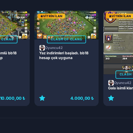
VITRIN İLAN
VITRIN İLAN
77
61
F CLANS
CLASH OF CLANS
Oyuncu42
ümlü bb18
Yaz indirimleri başladı. bb18
ap
hesap çok uyguna
CLASH 
Oyuncu42
Gala isimli kla
10.000,00 ₺
4.000,00 ₺