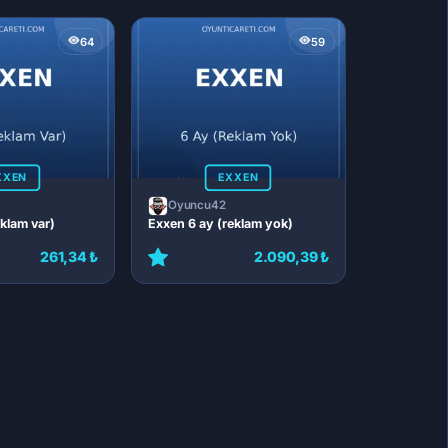
64
59
XXEN
EXXEN
Oyuncu42
eklam var)
Exxen 6 ay (reklam yok)
261,34 ₺
2.090,39 ₺