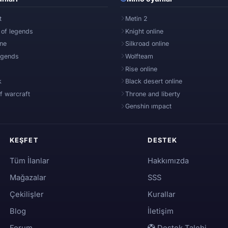
t
Metin 2
 of legends
Knight online
ine
Silkroad online
egends
Wolfteam
Rise online
k
Black desert online
f warcraft
Throne and liberty
Genshin ımpact
KEŞFET
DESTEK
Tüm İlanlar
Hakkımızda
Mağazalar
SSS
Çekilişler
Kurallar
Blog
İletişim