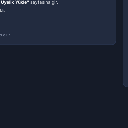
 Üyelik Yükle"
sayfasına gir.
la.
.
ı olur.