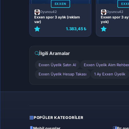
EXXEN
EXX
Oyuncu42
Oyuncu42
Exxen spor 3 aylık (reklam
Exxen spor 3 ayl
var)
yok)
1.383,45 ₺
İlgili Aramalar
Exxen Üyelik Satın Al
Exxen Üyelik Alım Rehbe
Exxen Üyelik Hesap Takası
1 Ay Exxen Üyelik
POPÜLER KATEGORILER
Mobil oyunlar
Pc oyu