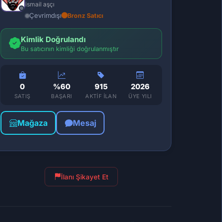
ismail aşçı
Çevrimdışı
Bronz Satıcı
Kimlik Doğrulandı
Bu satıcının kimliği doğrulanmıştır
0
%60
915
2026
SATIŞ
BAŞARI
AKTIF İLAN
ÜYE YILI
Mağaza
Mesaj
İlanı Şikayet Et