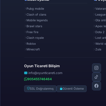
Pubg mobile
Valoran
Clash of clans
League
Mobile legends
Gta onl
Brawl stars
Apex l
Free fire
Dota 2
Clash royale
Lost ar
Roblox
World o
Minecraft
Zula
Oyun Ticareti Bilişim
info@oyunticareti.com
905455746464
SSL Doğrulanmış
Güvenli Ödeme