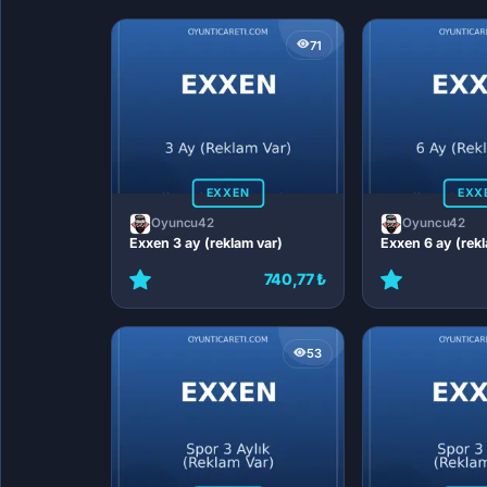
71
EXXEN
EXX
Oyuncu42
Oyuncu42
Exxen 3 ay (reklam var)
Exxen 6 ay (rek
740,77 ₺
53