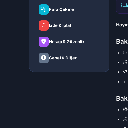
Para Çekme
Hayır
İade & İptal
Baki
Hesap & Güvenlik
♾
Genel & Diğer



Bak
💳
💰