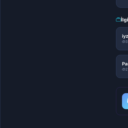
İlg
iy
3
Pa
2