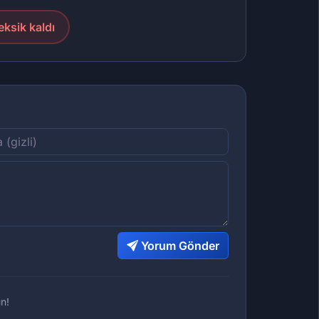
eksik kaldı
Yorum Gönder
n!