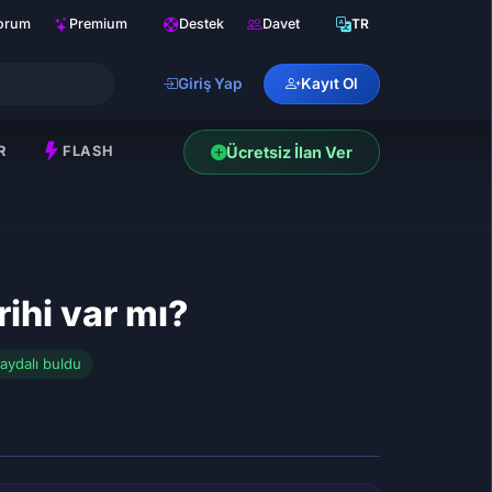
orum
Premium
Destek
Davet
TR
Giriş Yap
Kayıt Ol
R
FLASH
Ücretsiz İlan Ver
ihi var mı?
faydalı buldu