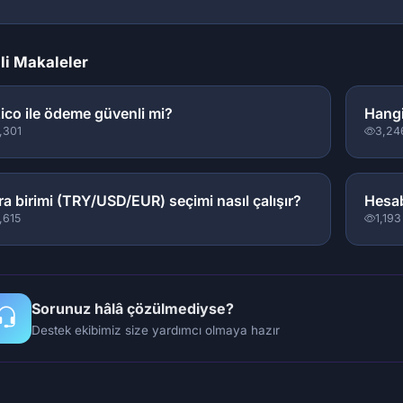
ili Makaleler
zico ile ödeme güvenli mi?
Hangi
,301
3,24
ra birimi (TRY/USD/EUR) seçimi nasıl çalışır?
Hesab
,615
1,193
Sorunuz hâlâ çözülmediyse?
Destek ekibimiz size yardımcı olmaya hazır