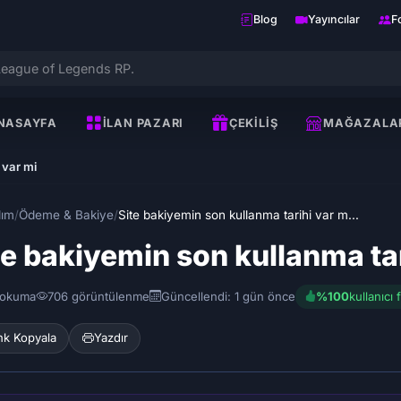
Blog
Yayıncılar
F
NASAYFA
İLAN PAZARI
ÇEKILIŞ
MAĞAZALA
 var mi
dım
/
Ödeme & Bakiye
/
Site bakiyemin son kullanma tarihi var m...
te bakiyemin son kullanma tar
 okuma
706 görüntülenme
Güncellendi: 1 gün önce
%100
kullanıcı 
nk Kopyala
Yazdır