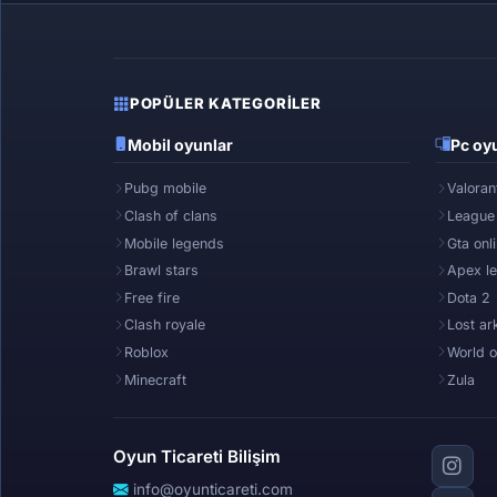
POPÜLER KATEGORILER
Mobil oyunlar
Pc oyu
Pubg mobile
Valoran
Clash of clans
League
Mobile legends
Gta onl
Brawl stars
Apex l
Free fire
Dota 2
Clash royale
Lost ar
Roblox
World o
Minecraft
Zula
Oyun Ticareti Bilişim
info@oyunticareti.com