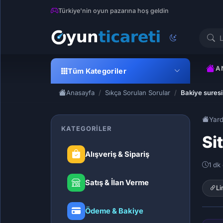
Türkiye'nin oyun pazarına hoş geldin
A
Tüm Kategoriler
Anasayfa
Sıkça Sorulan Sorular
Bakiye suresi
Yar
KATEGORILER
Si
Alışveriş & Sipariş
1 dk
Satış & İlan Verme
Li
Ödeme & Bakiye