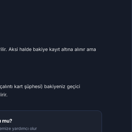
lir. Aksi halde bakiye kayıt altına alınır ama
alıntı kart şüphesi) bakiyeniz geçici
rir.
u mu?
tmemize yardımcı olur