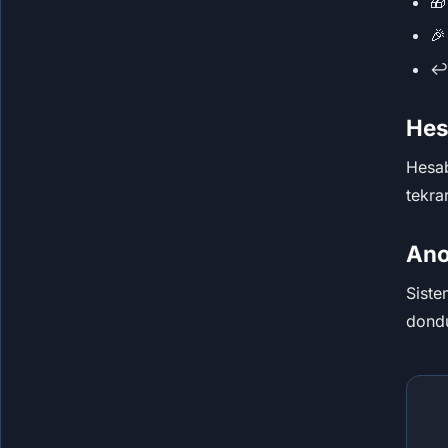
🎁
🎉
↩️
Hes
Hesab
tekra
Ano
Siste
dondu