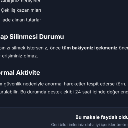
 Aldığınız hediyeler
 Çekiliş kazanımları
 İade alınan tutarlar
ap Silinmesi Durumu
ınızı silmek isterseniz, önce
tüm bakiyenizi çekmeniz
öneri
r erişiminiz olmaz.
rmal Aktivite
m güvenlik nedeniyle anormal hareketler tespit ederse (örn. ç
rulabilir. Bu durumda destek ekibi 24 saat içinde değerlendi
Bu makale faydalı old
Geri bildirimleriniz daha iyi içerikler üre