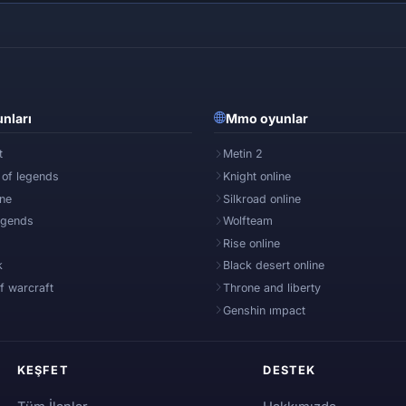
nları
Mmo oyunlar
t
Metin 2
 of legends
Knight online
ine
Silkroad online
egends
Wolfteam
Rise online
k
Black desert online
f warcraft
Throne and liberty
Genshin ımpact
KEŞFET
DESTEK