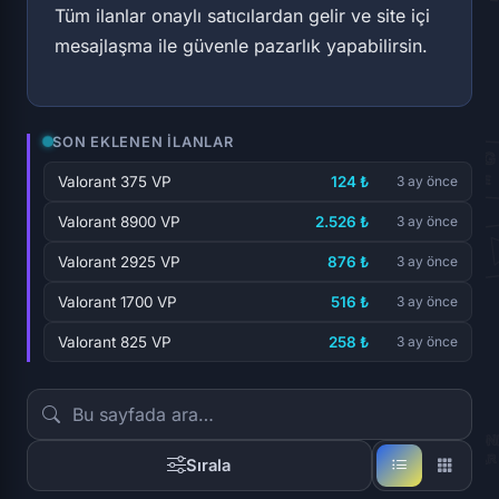
Tüm ilanlar onaylı satıcılardan gelir ve site içi
mesajlaşma ile güvenle pazarlık yapabilirsin.
SON EKLENEN İLANLAR
Valorant 375 VP
124 ₺
3 ay önce
Valorant 8900 VP
2.526 ₺
3 ay önce
Valorant 2925 VP
876 ₺
3 ay önce
Valorant 1700 VP
516 ₺
3 ay önce
Valorant 825 VP
258 ₺
3 ay önce
Sırala