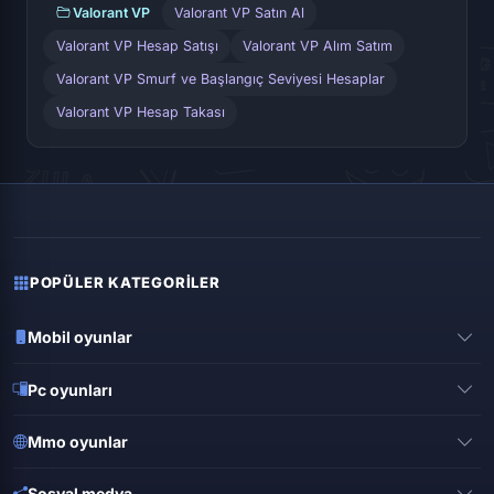
Valorant VP
Valorant VP Satın Al
Valorant VP Hesap Satışı
Valorant VP Alım Satım
Valorant VP Smurf ve Başlangıç Seviyesi Hesaplar
Valorant VP Hesap Takası
POPÜLER KATEGORILER
Mobil oyunlar
Pubg mobile
Pc oyunları
Clash of clans
Valorant
Mobile legends
Mmo oyunlar
League of legends
Brawl stars
Metin 2
Gta online
Sosyal medya