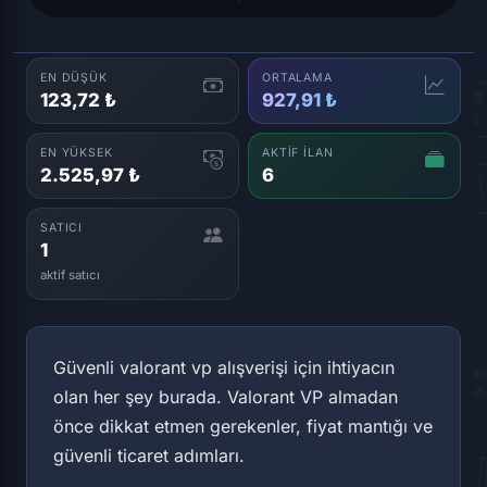
EN DÜŞÜK
ORTALAMA
123,72 ₺
927,91 ₺
EN YÜKSEK
AKTIF İLAN
2.525,97 ₺
6
SATICI
1
aktif satıcı
Güvenli valorant vp alışverişi için ihtiyacın
olan her şey burada. Valorant VP almadan
önce dikkat etmen gerekenler, fiyat mantığı ve
güvenli ticaret adımları.