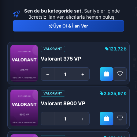
Sen de bu kategoride sat.
Saniyeler içinde
ücretsiz ilan ver, alıcılarla hemen buluş.
Üye Ol & İlan Ver
123,72 ₺
VALORANT
Valorant 375 VP
−
+
2.525,97 ₺
VALORANT
Valorant 8900 VP
−
+