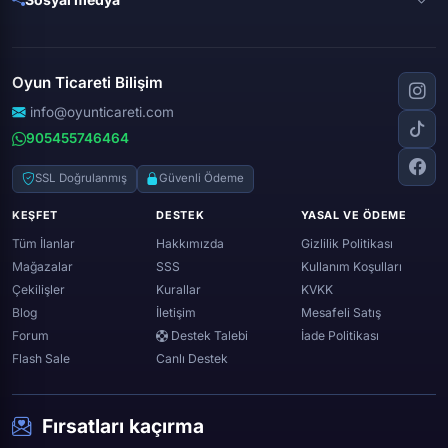
Free fire
Knight online
Apex legends
Clash royale
Instagram
Silkroad online
Dota 2
Roblox
Tiktok
Wolfteam
Oyun Ticareti Bilişim
Lost ark
Minecraft
Discord
Rise online
World of warcraft
info@oyunticareti.com
Youtube
Black desert online
905455746464
Zula
Twitch
Throne and liberty
Twitter (x)
SSL Doğrulanmış
Güvenli Ödeme
Genshin ımpact
Whatsapp
KEŞFET
DESTEK
YASAL VE ÖDEME
Spotify
Tüm İlanlar
Hakkımızda
Gizlilik Politikası
Mağazalar
SSS
Kullanım Koşulları
Çekilişler
Kurallar
KVKK
Blog
İletişim
Mesafeli Satış
Forum
Destek Talebi
İade Politikası
Flash Sale
Canlı Destek
Fırsatları kaçırma