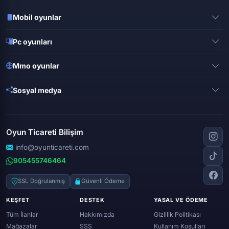
Mobil oyunlar
Pubg mobile
Pc oyunları
Clash of clans
Valorant
Mobile legends
Mmo oyunlar
League of legends
Brawl stars
Metin 2
Gta online
Sosyal medya
Free fire
Knight online
Apex legends
Clash royale
Instagram
Silkroad online
Dota 2
Roblox
Tiktok
Wolfteam
Oyun Ticareti Bilişim
Lost ark
Minecraft
Discord
Rise online
World of warcraft
info@oyunticareti.com
Youtube
Black desert online
905455746464
Zula
Twitch
Throne and liberty
Twitter (x)
SSL Doğrulanmış
Güvenli Ödeme
Genshin ımpact
Whatsapp
KEŞFET
DESTEK
YASAL VE ÖDEME
Spotify
Tüm İlanlar
Hakkımızda
Gizlilik Politikası
Mağazalar
SSS
Kullanım Koşulları