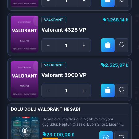
1.268,14 ₺
VALORANT
Valorant 4325 VP
−
+
2.525,97 ₺
VALORANT
Valorant 8900 VP
−
+
DOLU DOLU VALORANT HESABI
Hesap oldukça doludur, bıçak koleksiyonu
güçlüdür. Neptün Classic, Evori Ghost, Ejderin
Lütfu Sheriff, Gaia’s...
23.000,00 ₺