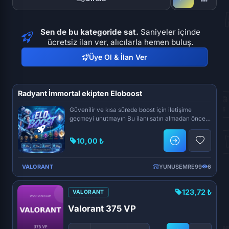
Sen de bu kategoride sat.
Saniyeler içinde
ücretsiz ilan ver, alıcılarla hemen buluş.
Üye Ol & İlan Ver
Radyant İmmortal ekipten Eloboost
Güvenilir ve kısa sürede boost için iletişime
geçmeyi unutmayın Bu ilanı satın almadan önce
iletişime geçini...
10,00 ₺
VALORANT
YUNUSEMRE99
6
123,72 ₺
VALORANT
Valorant 375 VP