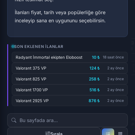
İlanları fiyat, tarih veya popülerliğe göre
inceleyip sana en uygununu seçebilirsin.
SON EKLENEN İLANLAR
Radyant İmmortal ekipten Eloboost
10 ₺
18 saat önce
Valorant 375 VP
124 ₺
2 ay önce
Valorant 825 VP
258 ₺
2 ay önce
Valorant 1700 VP
516 ₺
2 ay önce
Valorant 2925 VP
876 ₺
2 ay önce
Sırala