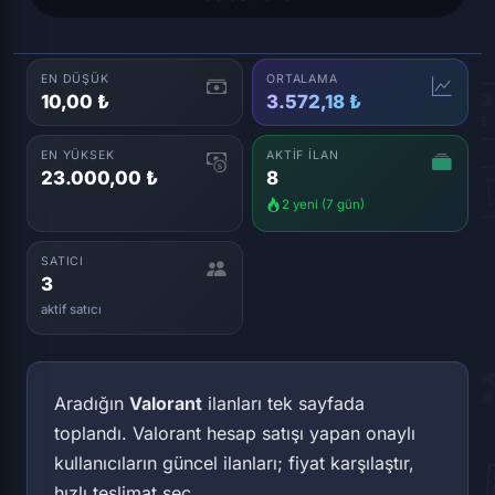
EN DÜŞÜK
ORTALAMA
10,00 ₺
3.572,18 ₺
EN YÜKSEK
AKTIF İLAN
23.000,00 ₺
8
2 yeni (7 gün)
SATICI
3
aktif satıcı
Aradığın
Valorant
ilanları tek sayfada
toplandı. Valorant hesap satışı yapan onaylı
kullanıcıların güncel ilanları; fiyat karşılaştır,
hızlı teslimat seç.