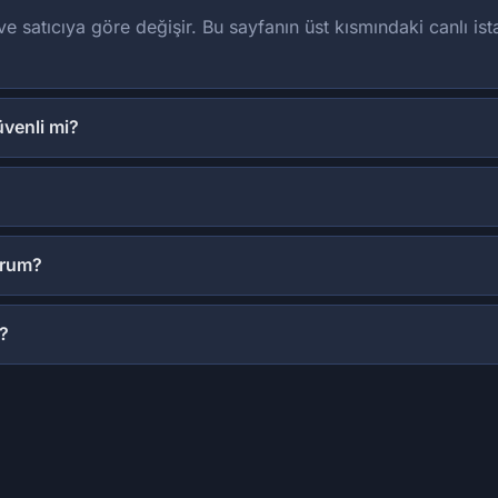
ve satıcıya göre değişir. Bu sayfanın üst kısmındaki canlı is
venli mi?
urum?
?