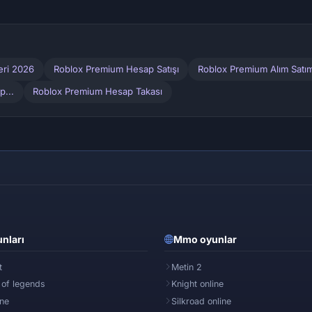
eri 2026
Roblox Premium Hesap Satışı
Roblox Premium Alım Satı
p...
Roblox Premium Hesap Takası
nları
Mmo oyunlar
t
Metin 2
 of legends
Knight online
ine
Silkroad online