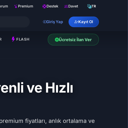
orum
Premium
Destek
Davet
TR
Giriş Yap
Kayıt Ol
R
FLASH
Ücretsiz İlan Ver
nli ve Hızlı
remium fiyatları, anlık ortalama ve