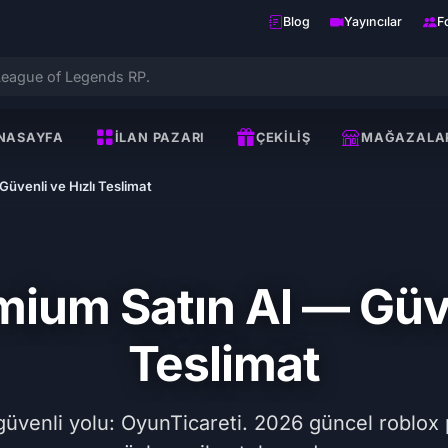
Blog
Yayıncılar
F
NASAYFA
İLAN PAZARI
ÇEKILIŞ
MAĞAZALA
üvenli ve Hızlı Teslimat
ium Satın Al — Güve
Teslimat
venli yolu: OyunTicareti. 2026 güncel roblox p