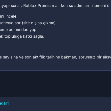
altyapı sunar. Roblox Premium alırken şu adımları izlemeni ön
ini incele.
satıcıya sor (site dışına çıkma).
deme adımından yap.
ek topluluğa katkı sağla.
sayısına ve son aktiflik tarihine bakman, sorunsuz bir alışver
adar?