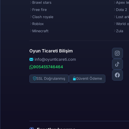
Brawl stars
Apex l
Free fire
Dota 2
Clash royale
Lost ar
Roblox
World o
Minecraft
Zula
Oyun Ticareti Bilişim
info@oyunticareti.com
905455746464
SSL Doğrulanmış
Güvenli Ödeme