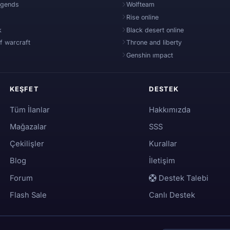
egends
Wolfteam
Rise online
k
Black desert online
f warcraft
Throne and liberty
Genshin ımpact
KEŞFET
DESTEK
Tüm İlanlar
Hakkımızda
Mağazalar
SSS
Çekilişler
Kurallar
Blog
İletişim
Forum
Destek Talebi
Flash Sale
Canlı Destek