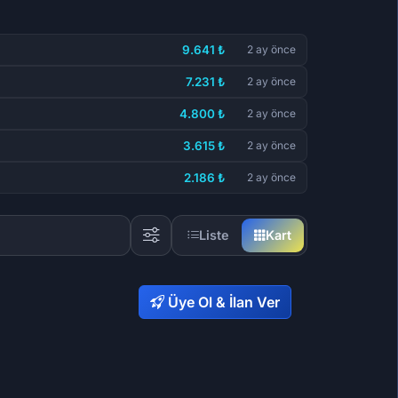
9.641 ₺
2 ay önce
7.231 ₺
2 ay önce
4.800 ₺
2 ay önce
3.615 ₺
2 ay önce
2.186 ₺
2 ay önce
Liste
Kart
Üye Ol & İlan Ver
15,29 ₺
2.186,49 ₺
1,11 ₺
66
56
86