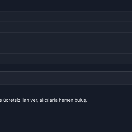
 ücretsiz ilan ver, alıcılarla hemen buluş.
,56 ₺
4.800,20 ₺
3.6
06 ₺
1.142,69 ₺
47
83
77
82
69