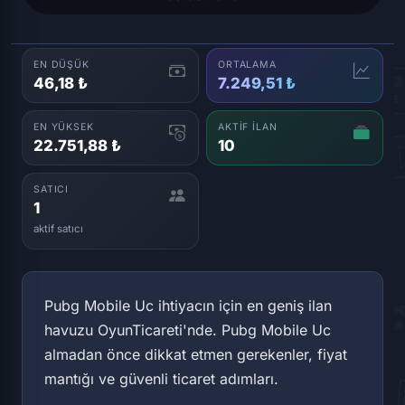
EN DÜŞÜK
ORTALAMA
46,18 ₺
7.249,51 ₺
EN YÜKSEK
AKTIF İLAN
22.751,88 ₺
10
SATICI
1
aktif satıcı
Pubg Mobile Uc ihtiyacın için en geniş ilan
havuzu OyunTicareti'nde. Pubg Mobile Uc
almadan önce dikkat etmen gerekenler, fiyat
mantığı ve güvenli ticaret adımları.