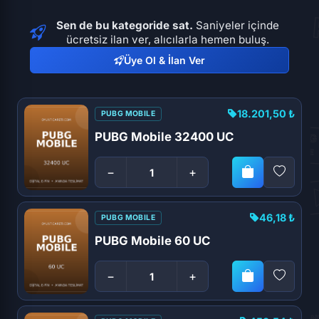
Sen de bu kategoride sat.
Saniyeler içinde
ücretsiz ilan ver, alıcılarla hemen buluş.
Üye Ol & İlan Ver
18.201,50 ₺
PUBG MOBILE
PUBG Mobile 32400 UC
−
+
46,18 ₺
PUBG MOBILE
PUBG Mobile 60 UC
−
+