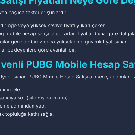
atışı Fiyatları Neye Göre De
en başlıca faktörler şunlardır:
dir öğe veya yüksek seviye fiyatı yukarı çeker.
obile hesap satışı talebi artar, fiyatlar buna göre dalgala
ıcılar genelde biraz daha yüksek ama güvenli fiyat sunar.
lar bekleyenlere göre avantajlıdır.
venli PUBG Mobile Hesap Satı
altyapı sunar. PUBG Mobile Hesap Satışı alırken şu adımları i
ini incele.
satıcıya sor (site dışına çıkma).
deme adımından yap.
ek topluluğa katkı sağla.