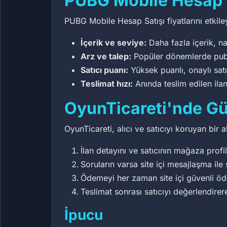
PUBG Mobile Hesap S
PUBG Mobile Hesap Satışı fiyatlarını etkiley
İçerik ve seviye:
Daha fazla içerik, na
Arz ve talep:
Popüler dönemlerde pubg m
Satıcı puanı:
Yüksek puanlı, onaylı sat
Teslimat hızı:
Anında teslim edilen ilan
OyunTicareti'nde Gü
OyunTicareti, alıcı ve satıcıyı koruyan bir 
İlan detayını ve satıcının mağaza profil
Soruların varsa site içi mesajlaşma ile 
Ödemeyi her zaman site içi güvenli ö
Teslimat sonrası satıcıyı değerlendirer
İpucu