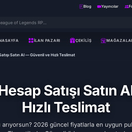
Blog
Yayıncılar
F
NASAYFA
İLAN PAZARI
ÇEKILIŞ
MAĞAZALA
tışı Satın Al — Güvenli ve Hızlı Teslimat
esap Satışı Satın A
Hızlı Teslimat
arıyorsun? 2026 güncel fiyatlarla en uygun pubg