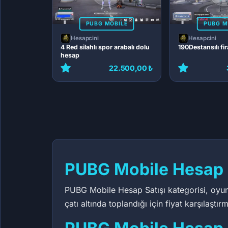
PUBG MOBILE
PUBG M
Hesapcini
Hesapcini
4 Red silahlı spor arabalı dolu
190Destansılı fi
hesap
22.500,00 ₺
9.145,80 ₺
4.572
230,90 ₺
46,
142
144
PUBG Mobile Hesap S
PUBG Mobile Hesap Satışı kategorisi, oyuncu
çatı altında toplandığı için fiyat karşıla