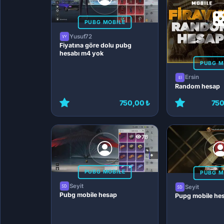
PUBG MOBILE
Yusuf72
Fiyatına göre dolu pubg
hesabı m4 yok
PUBG M
Ersin
Random hesap
750,00 ₺
750
78
PUBG MOBILE
PUBG M
Seyit
Seyit
Pubg mobile hesap
Pupg mobile he