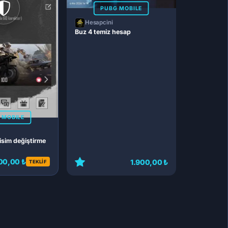
PUBG MOBILE
Hesapcini
Buz 4 temiz hesap
 MOBILE
 isim değiştirme
00,00 ₺
1.900,00 ₺
TEKLİF
751,88 ₺
13.651,12 ₺
78
153