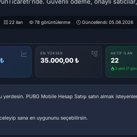
unTicareti'nde. Güvenli ödeme, onaylı satıcılar,
22 ilan
78 görüntülenme
Güncellendi: 05.08.2026
EN YÜKSEK
AKTIF İLAN
 ₺
35.000,00 ₺
22
3 yeni (7 gün
 yerdesin. PUBG Mobile Hesap Satışı satın almak isteyenler i
inceleyip sana en uygununu seçebilirsin.