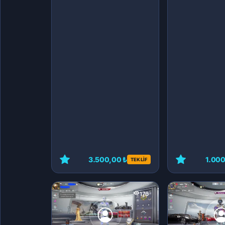
3.500,00 ₺
1.000
TEKLİF
176