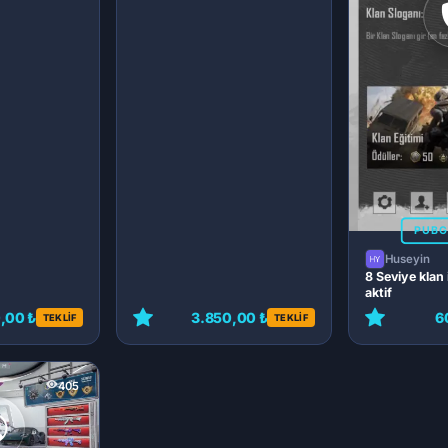
PUBG
Huseyin
8 Seviye klan
aktif
,00 ₺
3.850,00 ₺
6
TEKLİF
TEKLİF
18.201,50 ₺
22.
519
405