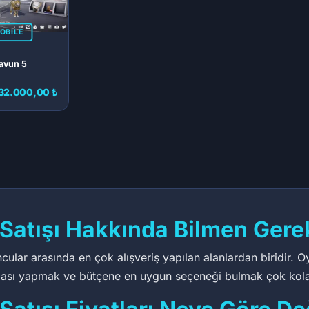
OBILE
ravun 5
32.000,00 ₺
,90 ₺
2.286,45 ₺
1.1
18 ₺
138
86
209
atışı Hakkında Bilmen Gere
lar arasında en çok alışveriş yapılan alanlardan biridir. Oyu
ştırması yapmak ve bütçene en uygun seçeneği bulmak çok kola