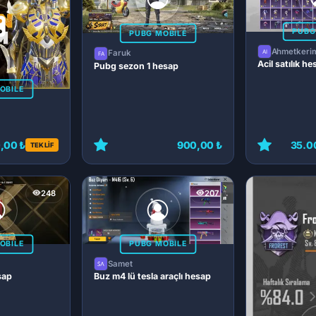
PUBG
PUBG MOBILE
Ahmetkeri
Faruk
Acil satılık h
Pubg sezon 1 hesap
OBILE
,00 ₺
900,00 ₺
35.0
TEKLİF
248
207
OBILE
PUBG MOBILE
Samet
sap
Buz m4 lü tesla araçlı hesap