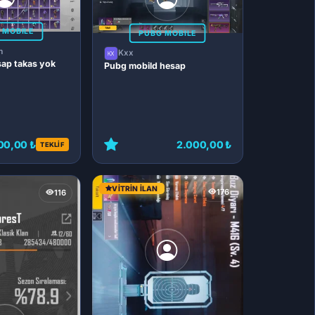
 MOBILE
PUBG MOBILE
m
Kxx
esap takas yok
Pubg mobild hesap
00,00 ₺
2.000,00 ₺
TEKLİF
VITRIN İLAN
176
116