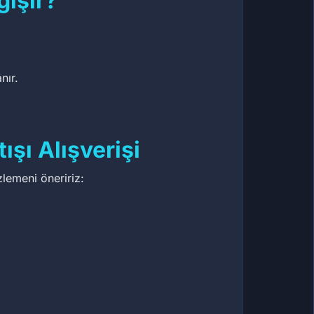
ğişir?
nır.
şı Alışverişi
zlemeni öneririz: