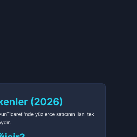
48,86 ₺
459,54 ₺
92
157
kenler (2026)
nTicareti'nde yüzlerce satıcının ilanı tek
ydır.