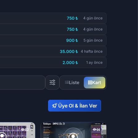
750 ₺
4 gün önce
750 ₺
4 gün önce
900 ₺
5 gün önce
35.000 ₺
4 hafta önce
2.000 ₺
1 ay önce
Liste
Kart
Üye Ol & İlan Ver
62
91