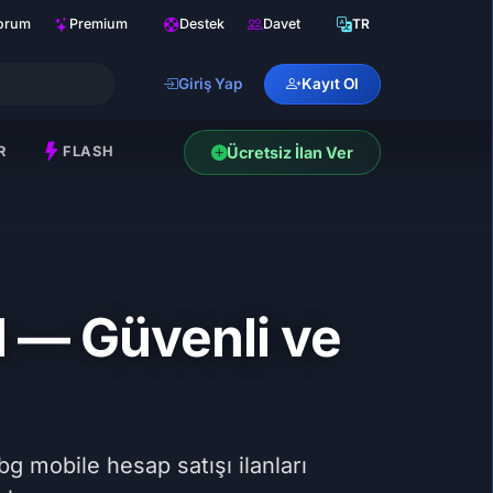
orum
Premium
Destek
Davet
TR
Giriş Yap
Kayıt Ol
R
FLASH
Ücretsiz İlan Ver
l — Güvenli ve
 mobile hesap satışı ilanları