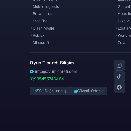
Mobile legends
Gta onl
Brawl stars
Apex l
Free fire
Dota 2
Clash royale
Lost ar
Roblox
World o
Minecraft
Zula
Oyun Ticareti Bilişim
info@oyunticareti.com
905455746464
SSL Doğrulanmış
Güvenli Ödeme