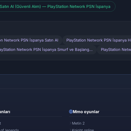
Satın Al (Güvenli Alım) — PlayStation Network PSN İspanya
ion Network PSN İspanya Satın Al
PlayStation Network PSN İspanya He
ayStation Network PSN İspanya Smurf ve Başlang...
PlayStation Net
nları
Mmo oyunlar
t
Metin 2
 of legends
Knight online