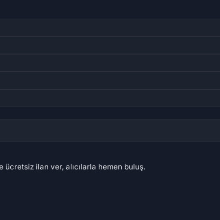
 ücretsiz ilan ver, alıcılarla hemen buluş.
,08 ₺
1.879,17 ₺
5.4
,97 ₺
69
67
62