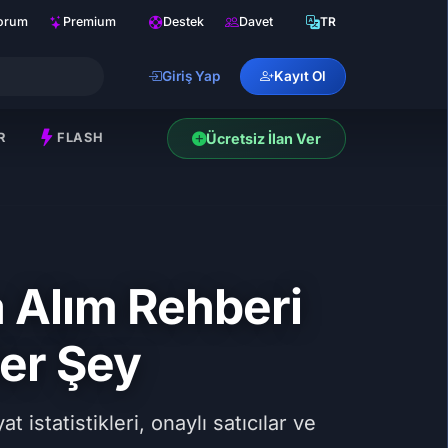
orum
Premium
Destek
Davet
TR
Giriş Yap
Kayıt Ol
R
FLASH
Ücretsiz İlan Ver
 Alım Rehberi
er Şey
 istatistikleri, onaylı satıcılar ve