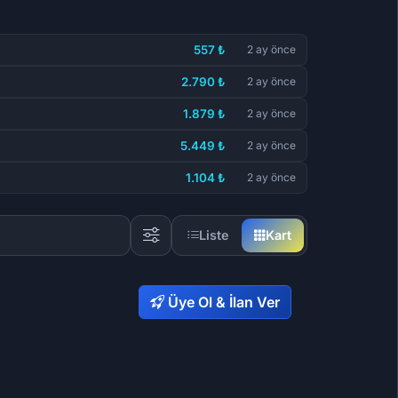
557 ₺
2 ay önce
2.790 ₺
2 ay önce
1.879 ₺
2 ay önce
5.449 ₺
2 ay önce
1.104 ₺
2 ay önce
Liste
Kart
Üye Ol & İlan Ver
49,29 ₺
1.103,83 ₺
66
65