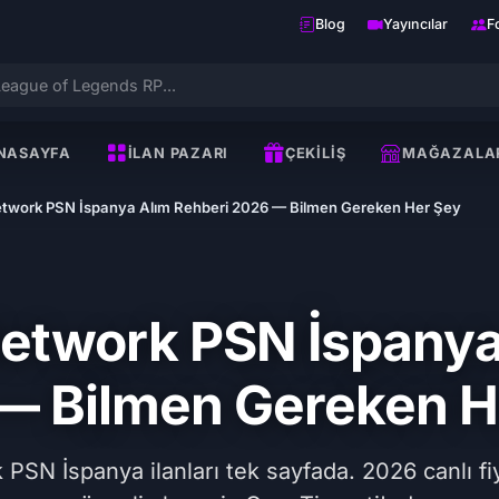
Blog
Yayıncılar
F
NASAYFA
İLAN PAZARI
ÇEKILIŞ
MAĞAZALA
etwork PSN İspanya Alım Rehberi 2026 — Bilmen Gereken Her Şey
Network PSN İspanya
— Bilmen Gereken H
SN İspanya ilanları tek sayfada. 2026 canlı fiyat