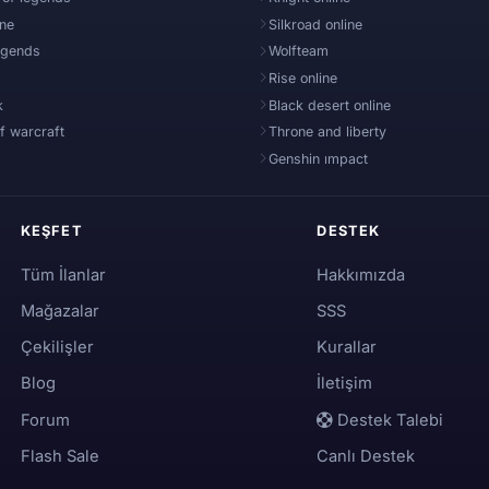
ine
Silkroad online
egends
Wolfteam
Rise online
k
Black desert online
f warcraft
Throne and liberty
Genshin ımpact
KEŞFET
DESTEK
Tüm İlanlar
Hakkımızda
Mağazalar
SSS
Çekilişler
Kurallar
Blog
İletişim
Forum
Destek Talebi
Flash Sale
Canlı Destek