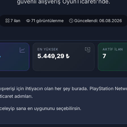
güvenli alışveriş OyunTicareti'nde.
7 ilan
71 görüntülenme
Güncellendi: 06.08.2026
EN YÜKSEK
AKTIF İLAN
₺
5.449,29 ₺
7
ışverişi için ihtiyacın olan her şey burada. PlayStation N
icaret adımları.
inceleyip sana en uygununu seçebilirsin.