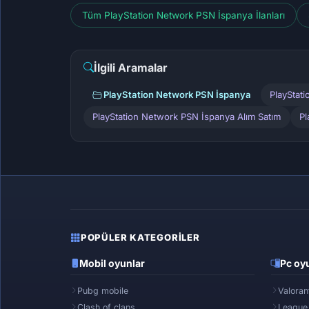
Tüm PlayStation Network PSN İspanya İlanları
İlgili Aramalar
PlayStation Network PSN İspanya
PlayStat
PlayStation Network PSN İspanya Alım Satım
Pl
POPÜLER KATEGORILER
Mobil oyunlar
Pc oyu
Pubg mobile
Valoran
Clash of clans
League