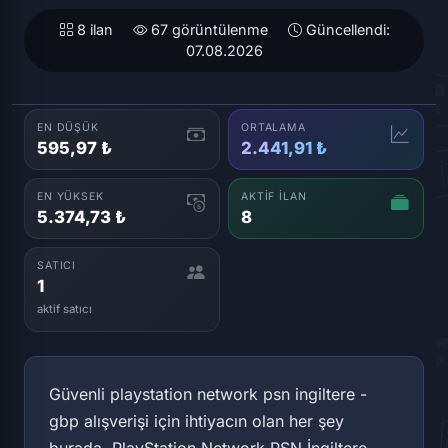
8 ilan
67 görüntülenme
Güncellendi:
07.08.2026
EN DÜŞÜK
ORTALAMA
595,97 ₺
2.441,91 ₺
EN YÜKSEK
AKTIF İLAN
5.374,73 ₺
8
SATICI
1
aktif satıcı
Güvenli playstation network psn ingiltere -
gbp alışverişi için ihtiyacın olan her şey
burada. PlayStation Network PSN İngiltere -