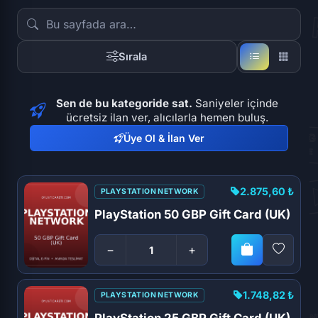
Sırala
Sen de bu kategoride sat.
Saniyeler içinde
ücretsiz ilan ver, alıcılarla hemen buluş.
Üye Ol & İlan Ver
2.875,60 ₺
PLAYSTATION NETWORK
PlayStation 50 GBP Gift Card (UK)
−
+
1.748,82 ₺
PLAYSTATION NETWORK
PlayStation 25 GBP Gift Card (UK)