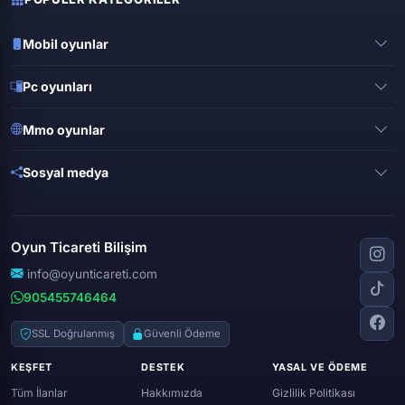
Mobil oyunlar
Pubg mobile
Pc oyunları
Clash of clans
Valorant
Mobile legends
Mmo oyunlar
League of legends
Brawl stars
Metin 2
Gta online
Sosyal medya
Free fire
Knight online
Apex legends
Clash royale
Instagram
Silkroad online
Dota 2
Roblox
Tiktok
Wolfteam
Oyun Ticareti Bilişim
Lost ark
Minecraft
Discord
Rise online
World of warcraft
info@oyunticareti.com
Youtube
Black desert online
905455746464
Zula
Twitch
Throne and liberty
Twitter (x)
SSL Doğrulanmış
Güvenli Ödeme
Genshin ımpact
Whatsapp
KEŞFET
DESTEK
YASAL VE ÖDEME
Spotify
Tüm İlanlar
Hakkımızda
Gizlilik Politikası