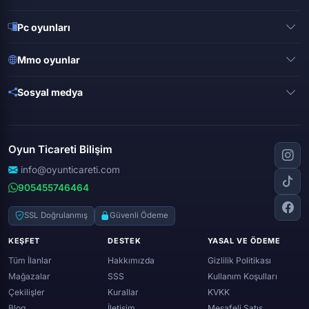
Pubg mobile
Pc oyunları
Clash of clans
Valorant
Mobile legends
Mmo oyunlar
League of legends
Brawl stars
Metin 2
Gta online
Sosyal medya
Free fire
Knight online
Apex legends
Clash royale
Instagram
Silkroad online
Dota 2
Roblox
Tiktok
Wolfteam
Oyun Ticareti Bilişim
Lost ark
Minecraft
Discord
Rise online
World of warcraft
info@oyunticareti.com
Youtube
Black desert online
905455746464
Zula
Twitch
Throne and liberty
Twitter (x)
SSL Doğrulanmış
Güvenli Ödeme
Genshin ımpact
Whatsapp
KEŞFET
DESTEK
YASAL VE ÖDEME
Spotify
Tüm İlanlar
Hakkımızda
Gizlilik Politikası
Mağazalar
SSS
Kullanım Koşulları
Çekilişler
Kurallar
KVKK
Blog
İletişim
Mesafeli Satış