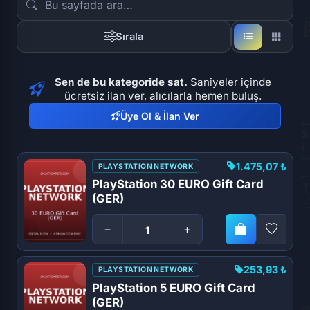
Sırala
Sen de bu kategoride sat.
Saniyeler içinde
ücretsiz ilan ver, alıcılarla hemen buluş.
Üye Ol & İlan Ver
1.475,07 ₺
PLAYSTATION NETWORK
PlayStation 30 EURO Gift Card
(GER)
−
+
253,93 ₺
PLAYSTATION NETWORK
PlayStation 5 EURO Gift Card
(GER)