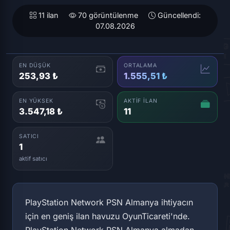
11 ilan
70 görüntülenme
Güncellendi:
07.08.2026
EN DÜŞÜK
ORTALAMA
253,93 ₺
1.555,51 ₺
EN YÜKSEK
AKTIF İLAN
3.547,18 ₺
11
SATICI
1
aktif satıcı
PlayStation Network PSN Almanya ihtiyacın
için en geniş ilan havuzu OyunTicareti'nde.
PlayStation Network PSN Almanya almadan