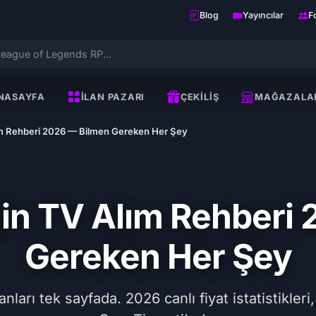
Blog
Yayıncılar
F
NASAYFA
İLAN PAZARI
ÇEKILIŞ
MAĞAZALA
ım Rehberi 2026 — Bilmen Gereken Her Şey
ain TV Alım Rehberi
Gereken Her Şey
nları tek sayfada. 2026 canlı fiyat istatistikleri,