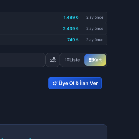
1.499 ₺
2 ay önce
2.439 ₺
2 ay önce
749 ₺
2 ay önce
Liste
Kart
Üye Ol & İlan Ver