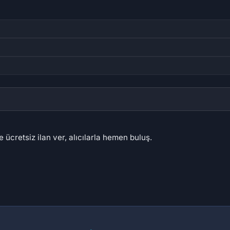
 ücretsiz ilan ver, alıcılarla hemen buluş.
,68 ₺
749,45 ₺
68
64