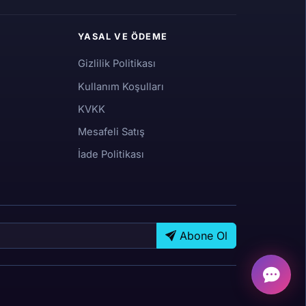
YASAL VE ÖDEME
Gizlilik Politikası
Kullanım Koşulları
KVKK
Mesafeli Satış
İade Politikası
Abone Ol