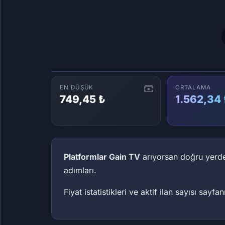
EN DÜŞÜK
ORTALAMA
749,45 ₺
1.562,34
Platformlar Gain TV
arıyorsan doğru yerdes
adımları.
Fiyat istatistikleri ve aktif ilan sayısı sayfa