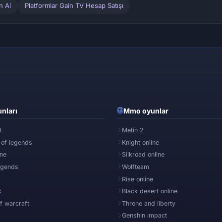
n Al
Platformlar Gain TV Hesap Satışı
nları
Mmo oyunlar
t
Metin 2
 of legends
Knight online
ine
Silkroad online
egends
Wolfteam
Rise online
k
Black desert online
f warcraft
Throne and liberty
Genshin ımpact