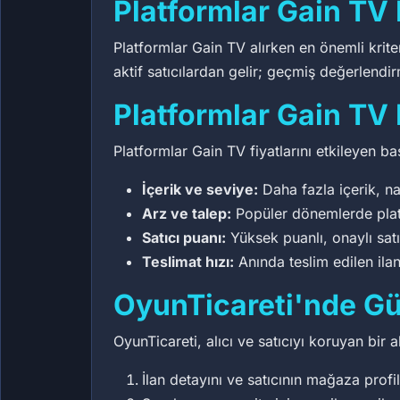
Platformlar Gain TV
Platformlar Gain TV alırken en önemli kriterl
aktif satıcılardan gelir; geçmiş değerlendi
Platformlar Gain TV 
Platformlar Gain TV fiyatlarını etkileyen baş
İçerik ve seviye:
Daha fazla içerik, na
Arz ve talep:
Popüler dönemlerde platfo
Satıcı puanı:
Yüksek puanlı, onaylı sat
Teslimat hızı:
Anında teslim edilen ilan
OyunTicareti'nde Güv
OyunTicareti, alıcı ve satıcıyı koruyan bir 
İlan detayını ve satıcının mağaza profil