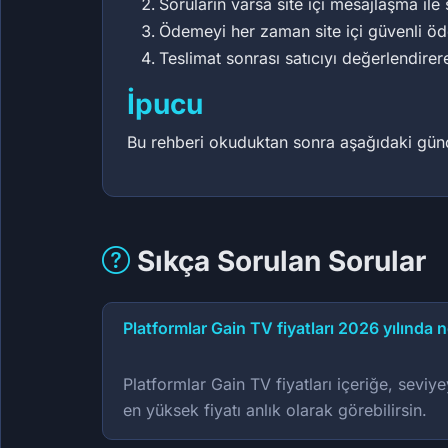
Soruların varsa site içi mesajlaşma ile 
Ödemeyi her zaman site içi güvenli ö
Teslimat sonrası satıcıyı değerlendirer
İpucu
Bu rehberi okuduktan sonra aşağıdaki güncel
Sıkça Sorulan Sorular
Platformlar Gain TV fiyatları 2026 yılında 
Platformlar Gain TV fiyatları içeriğe, seviy
en yüksek fiyatı anlık olarak görebilirsin.