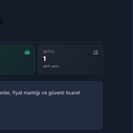
SATICI
1
aktif satıcı
er, fiyat mantığı ve güvenli ticaret