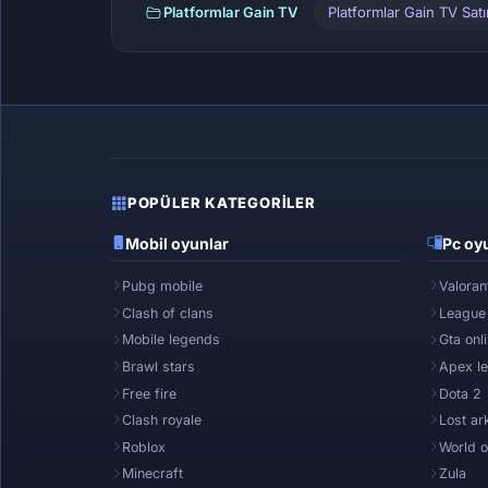
Platformlar Gain TV
Platformlar Gain TV Satı
POPÜLER KATEGORILER
Mobil oyunlar
Pc oyu
Pubg mobile
Valoran
Clash of clans
League
Mobile legends
Gta onl
Brawl stars
Apex l
Free fire
Dota 2
Clash royale
Lost ar
Roblox
World o
Minecraft
Zula