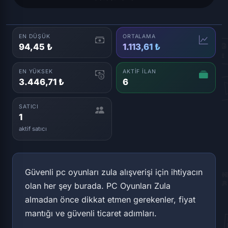
EN DÜŞÜK
ORTALAMA
94,45 ₺
1.113,61 ₺
EN YÜKSEK
AKTIF İLAN
3.446,71 ₺
6
SATICI
1
aktif satıcı
Güvenli pc oyunları zula alışverişi için ihtiyacın
olan her şey burada. PC Oyunları Zula
almadan önce dikkat etmen gerekenler, fiyat
mantığı ve güvenli ticaret adımları.