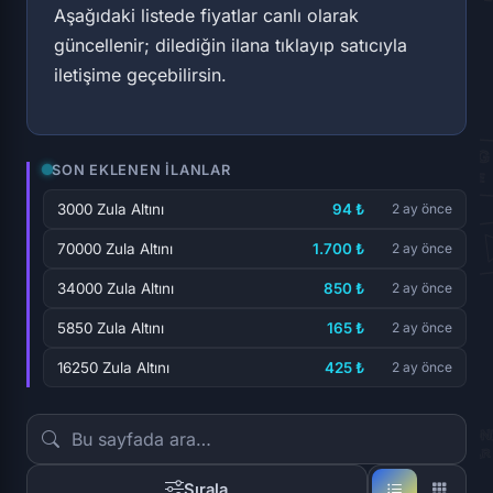
Aşağıdaki listede fiyatlar canlı olarak
güncellenir; dilediğin ilana tıklayıp satıcıyla
iletişime geçebilirsin.
SON EKLENEN İLANLAR
3000 Zula Altını
94 ₺
2 ay önce
70000 Zula Altını
1.700 ₺
2 ay önce
34000 Zula Altını
850 ₺
2 ay önce
5850 Zula Altını
165 ₺
2 ay önce
16250 Zula Altını
425 ₺
2 ay önce
Sırala