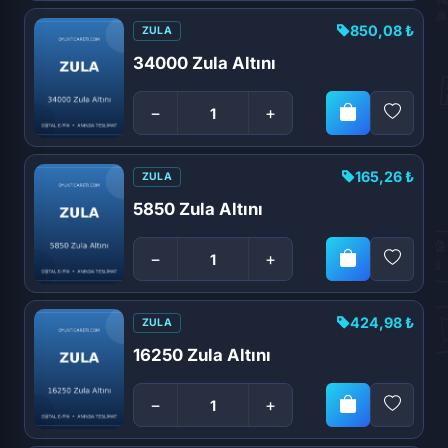
850,08 ₺
ZULA
34000 Zula Altını
−
+
165,26 ₺
ZULA
5850 Zula Altını
−
+
424,98 ₺
ZULA
16250 Zula Altını
−
+