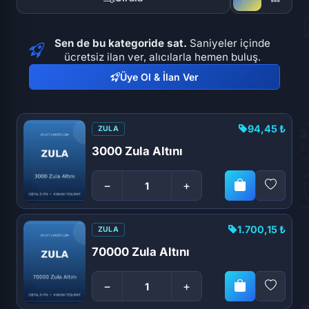
Sen de bu kategoride sat.
Saniyeler içinde
ücretsiz ilan ver, alıcılarla hemen buluş.
Üye Ol & İlan Ver
94,45 ₺
ZULA
3000 Zula Altını
−
+
1.700,15 ₺
ZULA
70000 Zula Altını
−
+