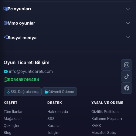
Pubg mobile
Pc oyunları
Clash of clans
Valorant
Mobile legends
Mmo oyunlar
League of legends
Brawl stars
Metin 2
Gta online
Sosyal medya
Free fire
Knight online
Apex legends
Clash royale
Instagram
Silkroad online
Dota 2
Roblox
Tiktok
Wolfteam
Oyun Ticareti Bilişim
Lost ark
Minecraft
Discord
Rise online
World of warcraft
info@oyunticareti.com
Youtube
Black desert online
905455746464
Zula
Twitch
Throne and liberty
Twitter (x)
SSL Doğrulanmış
Güvenli Ödeme
Genshin ımpact
Whatsapp
KEŞFET
DESTEK
YASAL VE ÖDEME
Spotify
Tüm İlanlar
Hakkımızda
Gizlilik Politikası
Mağazalar
SSS
Kullanım Koşulları
Çekilişler
Kurallar
KVKK
Blog
İletişim
Mesafeli Satış