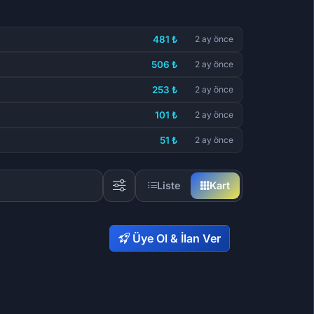
481 ₺
2 ay önce
506 ₺
2 ay önce
253 ₺
2 ay önce
101 ₺
2 ay önce
51 ₺
2 ay önce
Liste
Kart
Üye Ol & İlan Ver
1,17 ₺
50,59 ₺
10,29 ₺
3.848,23 ₺
1,03 ₺
240,51 ₺
66
67
75
84
64
84