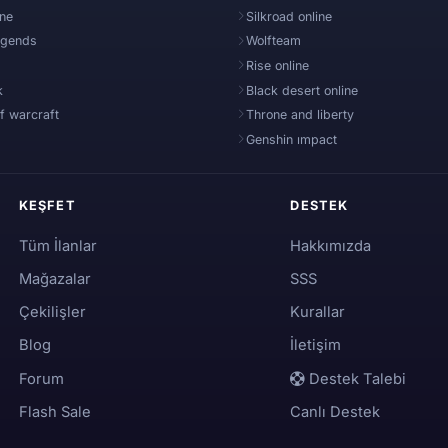
ine
Silkroad online
egends
Wolfteam
Rise online
k
Black desert online
f warcraft
Throne and liberty
Genshin ımpact
KEŞFET
DESTEK
Tüm İlanlar
Hakkımızda
Mağazalar
SSS
Çekilişler
Kurallar
Blog
İletişim
Forum
Destek Talebi
Flash Sale
Canlı Destek