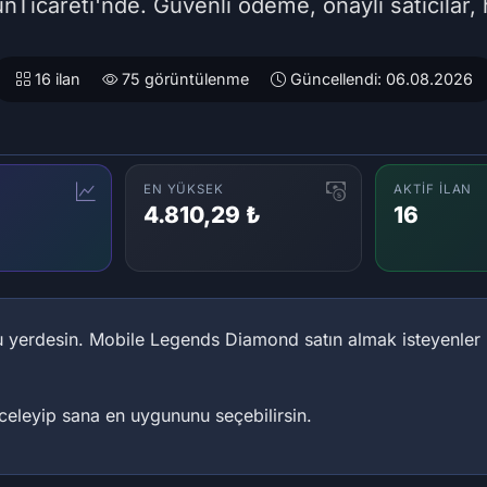
nTicareti'nde. Güvenli ödeme, onaylı satıcılar, h
16 ilan
75 görüntülenme
Güncellendi: 06.08.2026
EN YÜKSEK
AKTIF İLAN
4.810,29 ₺
16
yerdesin. Mobile Legends Diamond satın almak isteyenler içi
inceleyip sana en uygununu seçebilirsin.