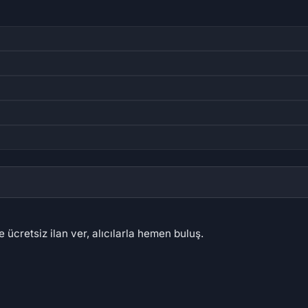
 ücretsiz ilan ver, alıcılarla hemen buluş.
84 ₺
252,92 ₺
10
12 ₺
5,06 ₺
4.8
,09 ₺
962,06 ₺
48
62
57
81
57
61
79