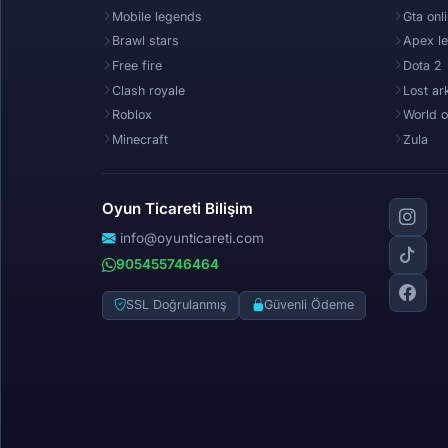
Mobile legends
Gta onl
Brawl stars
Apex l
Free fire
Dota 2
Clash royale
Lost ar
Roblox
World o
Minecraft
Zula
Oyun Ticareti Bilişim
info@oyunticareti.com
905455746464
SSL Doğrulanmış
Güvenli Ödeme