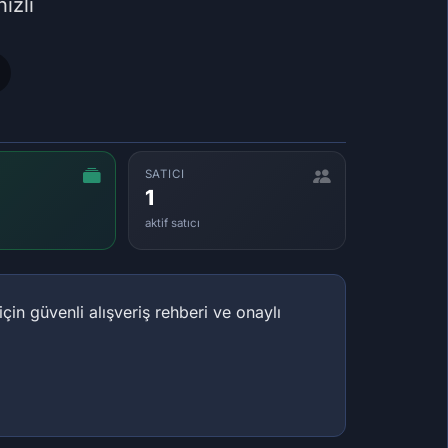
ızlı
SATICI
1
aktif satıcı
n güvenli alışveriş rehberi ve onaylı