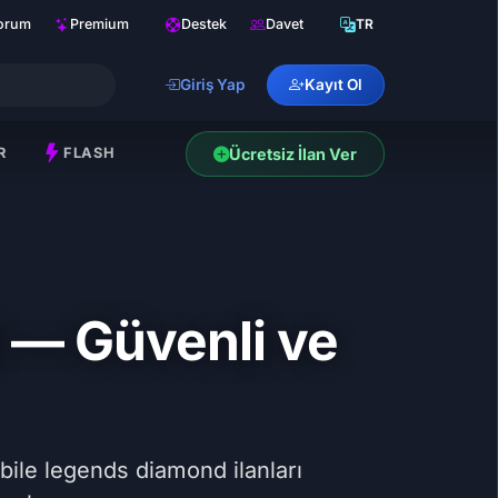
orum
Premium
Destek
Davet
TR
Giriş Yap
Kayıt Ol
R
FLASH
Ücretsiz İlan Ver
 — Güvenli ve
ile legends diamond ilanları