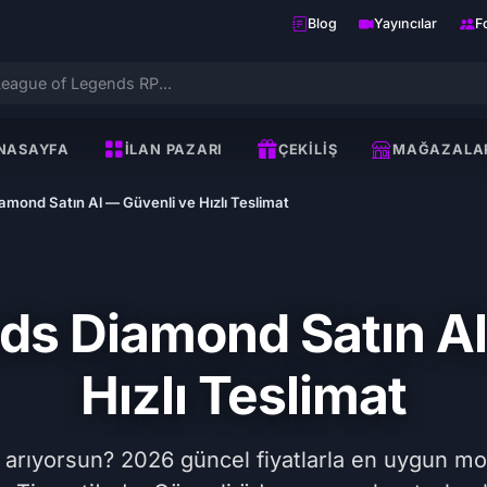
Blog
Yayıncılar
F
NASAYFA
İLAN PAZARI
ÇEKILIŞ
MAĞAZALA
amond Satın Al — Güvenli ve Hızlı Teslimat
ds Diamond Satın Al
Hızlı Teslimat
rıyorsun? 2026 güncel fiyatlarla en uygun mob