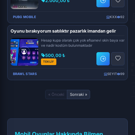
2.000,00 ₺
PUBG MOBILE
KXX
92
Oyunu bırakıyorum satılıktır pazarlık imandan gelir
Hesap kupa olarak çok yok efsanevi skin baya var
ve nadir kostüm bulunmaktadır
500,00 ₺
TEKLİF
BRAWL STARS
SEYIT
99
« Önceki
Sonraki »
Mobil Oyunlar Hakkında Bilmen