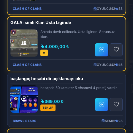
CLASH OF CLANS
OYUNCU42
38
GALA isimli Klan Usta Liginde
Anında devir edilecek. Usta liginde. Sorunsuz
klan.
4.000,00 ₺
★
CLASH OF CLANS
OYUNCU42
46
başlangıç hesabi dir açıklamayı oku
hesapda 50 karakter 5 efsanevi 4 prestij vardir
369,00 ₺
TEKLİF
BRAWL STARS
SEMIH
28