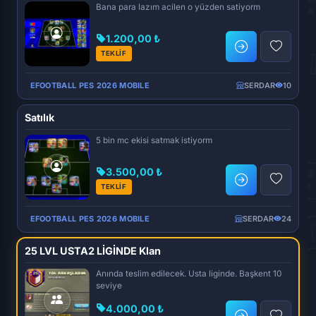
Bana para lazım acilen o yüzden satiyorm
1.200,00 ₺
TEKLİF
EFOOTBALL PES 2026 MOBILE
SERDAR
10
Satılık
5 bin mc ekisi satmak istiyorm
3.500,00 ₺
TEKLİF
EFOOTBALL PES 2026 MOBILE
SERDAR
24
25 LVL USTA2 LİGİNDE Klan
Anında teslim edilecek. Usta liginde. Başkent 10
seviye
4.000,00 ₺