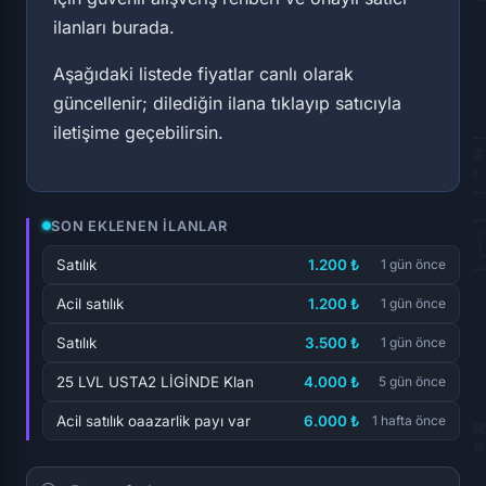
ilanları burada.
Aşağıdaki listede fiyatlar canlı olarak
güncellenir; dilediğin ilana tıklayıp satıcıyla
iletişime geçebilirsin.
SON EKLENEN İLANLAR
Satılık
1.200 ₺
1 gün önce
Acil satılık
1.200 ₺
1 gün önce
Satılık
3.500 ₺
1 gün önce
25 LVL USTA2 LİGİNDE Klan
4.000 ₺
5 gün önce
Acil satılık oaazarlik payı var
6.000 ₺
1 hafta önce