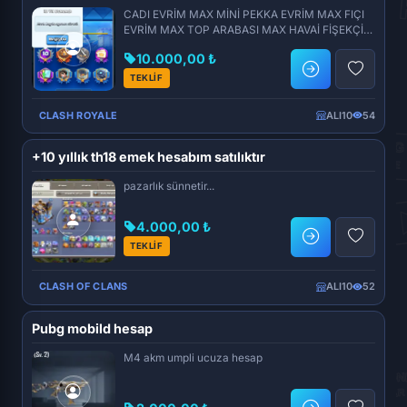
CADI EVRİM MAX MİNİ PEKKA EVRİM MAX FIÇI
EVRİM MAX TOP ARABASI MAX HAVAİ FİŞEKÇİ
EVRİM MAX OKLA...
10.000,00 ₺
TEKLİF
CLASH ROYALE
ALI10
54
+10 yıllık th18 emek hesabım satılıktır
pazarlık sünnetir...
4.000,00 ₺
TEKLİF
CLASH OF CLANS
ALI10
52
Pubg mobild hesap
M4 akm umpli ucuza hesap