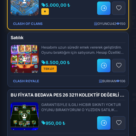
5.000,00 ₺
★
CLASH OF CLANS
OYUNCU42
150
Satılık
Hesabımı uzun süredir emek vererek geliştirdim.
Oyunu bıraktığım için satıyorum. Hesap Özellikleri
🏆 11...
8.500,00 ₺
TEKLİF
CLASH ROYALE
BURHAN
106
BU FİYATA BEDAVA PES 26 3211 KOLEKTİF DEĞERLİ OYUNCULAR VAR 107 SUAREZ 105 PİRLO 105 HAZARD 104 GAKPO VE DAHA FAZLASI
GARANTISIYLE ILGILI HICBIR SIKINTI YOKTUR
OYUNU BIRAKIYORUM O YUZDEN SATILIK
UYGUN FIYAT
950,00 ₺