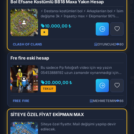
Bol Efsane Kostümlü BB18 Maxa Yakın Hesap
⚡ Destansı kostümleri bol ⚡ Arkaplanları bol ⚡ İsim
değişme 3k ⚡ İnşaatçı max ⚡ Ekipmanlar 90%
Max...
10.000,00 ₺
★
CLASH OF CLANS
OYUNCU42
80
Fre fire eski hesap
Bu sadece Pp fotoğrafı video için wp yazın
05453888192 uzun zamandır oynanmadigi için
seviyesi düşük sadece...
20.000,00 ₺
TEKLİF
FREE FIRE
MEHMETEMIN
86
SİTEYE ÖZEL FİYAT EKİPMAN MAX
Siteye özel fiyattır. Mail değişimi yapılıp devir
edilecek.