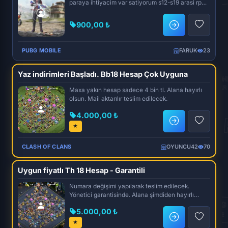
paraya ihtiyacim var satiyorum s12-s19 arasi rp
acik sezon1 he...
900,00 ₺
PUBG MOBILE
FARUK
23
Yaz indirimleri Başladı. Bb18 Hesap Çok Uyguna
Maxa yakın hesap sadece 4 bin tl. Alana hayırlı
olsun. Mail aktarılır teslim edilecek.
4.000,00 ₺
★
CLASH OF CLANS
OYUNCU42
70
Uygun fiyatlı Th 18 Hesap - Garantili
Numara değişimi yapılarak teslim edilecek.
Yönetici garantisinde. Alana şimdiden hayırlı
olsun.
5.000,00 ₺
★