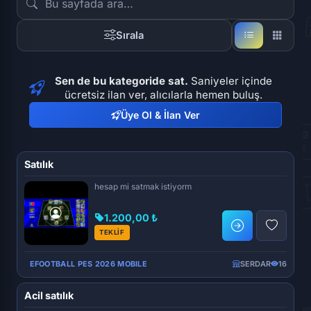
Sırala
Sen de bu kategoride sat.
Saniyeler içinde
ücretsiz ilan ver, alıcılarla hemen buluş.
Üye Ol & İlan Ver
Satılık
hesap mi satmak istiyorm
1.200,00 ₺
TEKLİF
EFOOTBALL PES 2026 MOBILE
SERDAR
16
Acil satılık