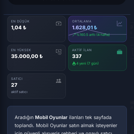
EN DÜŞÜK
ORTALAMA
1,04 ₺
1.628,01 ₺
%160.5 arttı (4 hafta)
EN YÜKSEK
AKTIF İLAN
35.000,00 ₺
337
4 yeni (7 gün)
SATICI
27
aktif satıcı
Aradığın
Mobil Oyunlar
ilanları tek sayfada
toplandı. Mobil Oyunlar satın almak isteyenler
için güvenli alışveriş rehberi ve onaylı satıcı