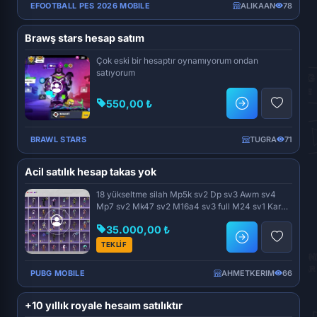
EFOOTBALL PES 2026 MOBILE
ALIKAAN
78
Brawş stars hesap satım
Çok eski bir hesaptır oynamıyorum ondan
satıyorum
550,00 ₺
BRAWL STARS
TUGRA
71
Acil satılık hesap takas yok
18 yükseltme silah Mp5k sv2 Dp sv3 Awm sv4
Mp7 sv2 Mk47 sv2 M16a4 sv3 full M24 sv1 Kar98
sv3 full A...
35.000,00 ₺
TEKLİF
PUBG MOBILE
AHMETKERIM
66
+10 yıllık royale hesaım satılıktır