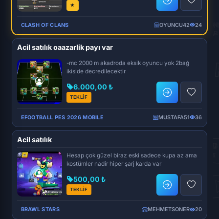
★
CLASH OF CLANS
OYUNCU42
24
Acil satılık oaazarlik payı var
-mc 2000 m akadroda eksik oyuncu yok 2bağ
ikiside decredilecektir
6.000,00 ₺
TEKLİF
EFOOTBALL PES 2026 MOBILE
MUSTAFA51
36
Acil satılık
Hesap çok güzel biraz eski sadece kupa az ama
kostümler nadir hiper şarj karda var
500,00 ₺
TEKLİF
BRAWL STARS
MEHMETSONER
20