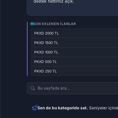
destek hattımız açık.
SON EKLENEN İLANLAR
PKXD 2000 TL
PKXD 1500 TL
PKXD 1000 TL
PKXD 500 TL
PKXD 250 TL
Sen de bu kategoride sat.
Saniyeler içinde
2.023,35 ₺
1.517