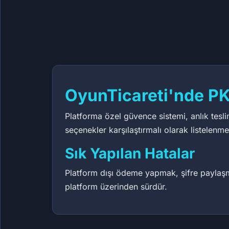
101,17 ₺
50,
5,06 ₺
69
78
66
OyunTicareti'nde PK
Platforma özel güvence sistemi, anlık teslima
seçenekler karşılaştırmalı olarak listelenme
Sık Yapılan Hatalar
Platform dışı ödeme yapmak, şifre paylaşma
platform üzerinden sürdür.