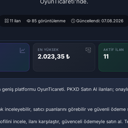
OyunTicareti'nde.
11 ilan
85 görüntülenme
Güncellendi: 07.08.2026
EN YÜKSEK
AKTIF İLAN
2.023,35 ₺
11
 geniş platformu OyunTicareti. PKXD Satın Al ilanları; onaylı sa
ak inceleyebilir, satıcı puanlarını görebilir ve güvenli ödeme s
rofilini incele, ilanı karşılaştır, güvenceli ödemeyle satın al