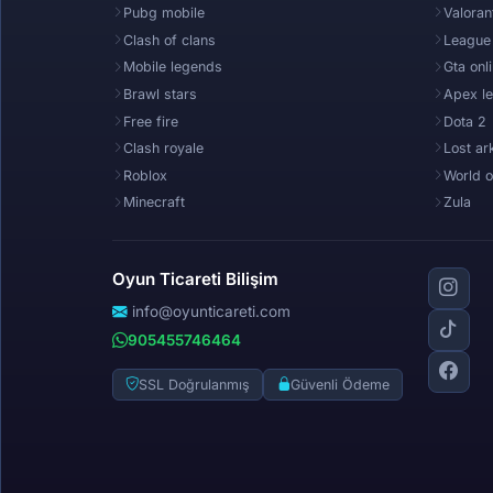
Pubg mobile
Valoran
Clash of clans
League
Mobile legends
Gta onl
Brawl stars
Apex l
Free fire
Dota 2
Clash royale
Lost ar
Roblox
World o
Minecraft
Zula
Oyun Ticareti Bilişim
info@oyunticareti.com
905455746464
SSL Doğrulanmış
Güvenli Ödeme