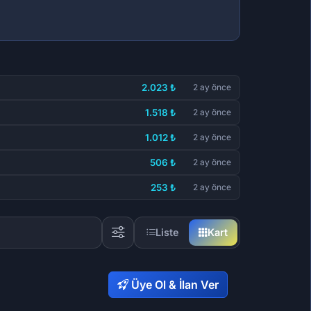
2.023 ₺
2 ay önce
1.518 ₺
2 ay önce
1.012 ₺
2 ay önce
506 ₺
2 ay önce
253 ₺
2 ay önce
Liste
Kart
Üye Ol & İlan Ver
5,84 ₺
252,92 ₺