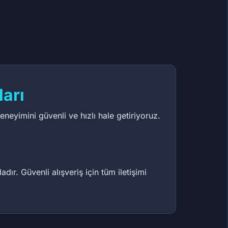
5,17 ₺
10,12 ₺
86
82
83
64
arı
deneyimini güvenli ve hızlı hale getiriyoruz.
r. Güvenli alışveriş için tüm iletişimi