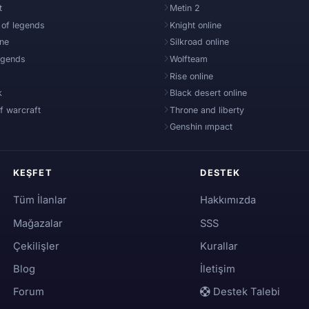
t
Metin 2
 of legends
Knight online
ine
Silkroad online
egends
Wolfteam
Rise online
k
Black desert online
f warcraft
Throne and liberty
Genshin ımpact
KEŞFET
DESTEK
Tüm İlanlar
Hakkımızda
Mağazalar
SSS
Çekilişler
Kurallar
Blog
İletişim
Forum
Destek Talebi