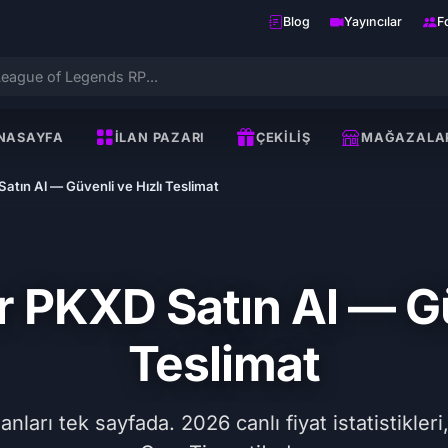
Blog
Yayıncılar
F
NASAYFA
İLAN PAZARI
ÇEKILIŞ
MAĞAZALA
atın Al — Güvenli ve Hızlı Teslimat
 PKXD Satın Al — Gü
Teslimat
ları tek sayfada. 2026 canlı fiyat istatistikleri,