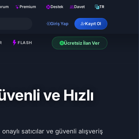
orum
Premium
Destek
Davet
TR
Giriş Yap
Kayıt Ol
R
FLASH
Ücretsiz İlan Ver
venli ve Hızlı
 onaylı satıcılar ve güvenli alışveriş