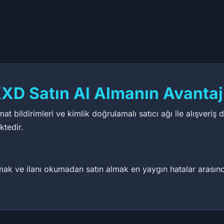
59 ₺
25,29 ₺
1
63
66
80
80
XD Satın Al Almanın Avantajl
t bildirimleri ve kimlik doğrulamalı satıcı ağı ile alışveriş 
ktedir.
k ve ilanı okumadan satın almak en yaygın hatalar arasındadı