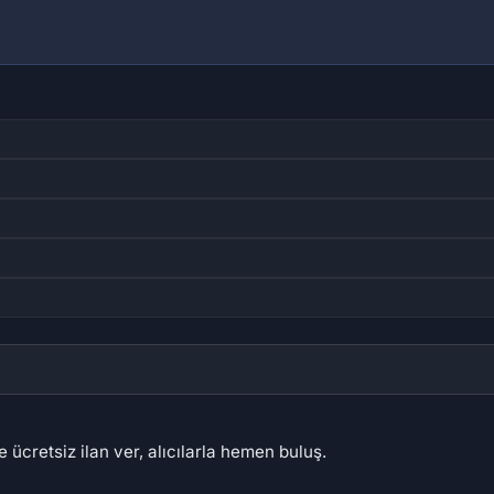
 ücretsiz ilan ver, alıcılarla hemen buluş.
,51 ₺
1.011,68 ₺
50