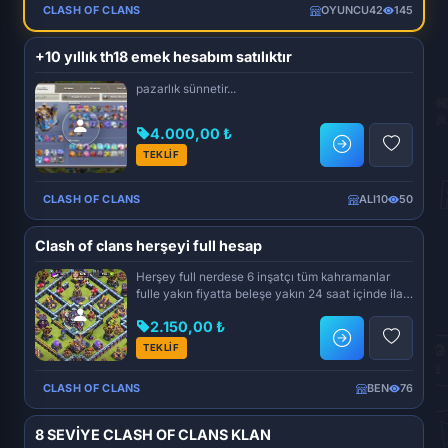
CLASH OF CLANS
OYUNCU42
145
+10 yıllık th18 emek hesabım satılıktır
pazarlık sünnetir...
4.000,00 ₺
TEKLİF
CLASH OF CLANS
ALI10
50
Clash of clans herşeyi full hesap
Herşey full nerdese 6 inşatçı tüm kahramanlar
fulle yakın fiyatta beleşe yakın 24 saat içinde ilanı
kaldırıcam...
2.150,00 ₺
TEKLİF
CLASH OF CLANS
BEN
76
8 SEVİYE CLASH OF CLANS KLAN