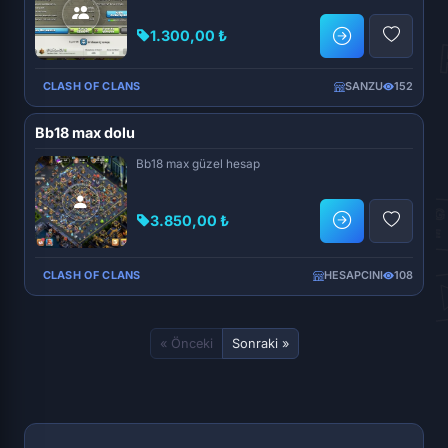
1.300,00 ₺
CLASH OF CLANS
SANZU
152
Bb18 max dolu
Bb18 max güzel hesap
3.850,00 ₺
CLASH OF CLANS
HESAPCINI
108
« Önceki
Sonraki »