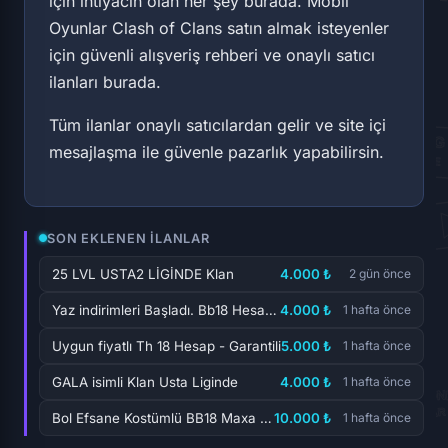
için ihtiyacın olan her şey burada. Mobil
Oyunlar Clash of Clans satın almak isteyenler
için güvenli alışveriş rehberi ve onaylı satıcı
ilanları burada.
Tüm ilanlar onaylı satıcılardan gelir ve site içi
mesajlaşma ile güvenle pazarlık yapabilirsin.
SON EKLENEN İLANLAR
25 LVL USTA2 LİGİNDE Klan
4.000 ₺
2 gün önce
Yaz indirimleri Başladı. Bb18 Hesap Çok Uygun...
4.000 ₺
1 hafta önce
Uygun fiyatlı Th 18 Hesap - Garantili
5.000 ₺
1 hafta önce
GALA isimli Klan Usta Liginde
4.000 ₺
1 hafta önce
Bol Efsane Kostümlü BB18 Maxa Yakın Hesap
10.000 ₺
1 hafta önce