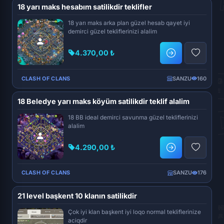
18 yarı maks hesabım satilikdir teklifler
18 yarı maks arka plan güzel hesab qayet iyi
demirci güzel tekliflerinizi alalim
4.370,00 ₺
CLASH OF CLANS
SANZU
160
18 Beledye yarı maks köyüm satilikdir teklif alalim
18 BB ideal demirci savunma güzel tekliflerinizi
alalim
4.290,00 ₺
CLASH OF CLANS
SANZU
176
21 level başkent 10 klanın satilikdir
Çok iyi klan başkent iyi loqo normal tekliflerinize
aciqdir