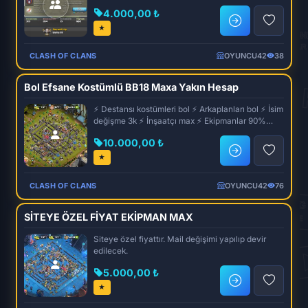
4.000,00 ₺
★
CLASH OF CLANS
OYUNCU42
38
Bol Efsane Kostümlü BB18 Maxa Yakın Hesap
⚡ Destansı kostümleri bol ⚡ Arkaplanları bol ⚡ İsim
değişme 3k ⚡ İnşaatçı max ⚡ Ekipmanlar 90%
Max...
10.000,00 ₺
★
CLASH OF CLANS
OYUNCU42
76
SİTEYE ÖZEL FİYAT EKİPMAN MAX
Siteye özel fiyattır. Mail değişimi yapılıp devir
edilecek.
5.000,00 ₺
★