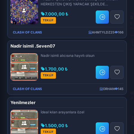
HERKESTEN ÇIKIŞ YAPACAK ŞEKİLDE
VERECEĞİNİZ MAİLE BAĞLANARAK TESLİM
7.000,00 ₺
EDİ...
TEKLİF
CLASH OF CLANS
AHMTYLDZ25
166
Nadir isimli .Seven07
Nadir isimli alıcısına hayırlı olsun
1.700,00 ₺
TEKLİF
CLASH OF CLANS
ORHAN
145
Yenilmezler
İdeal kılan arayanlara özel
1.500,00 ₺
TEKLİF