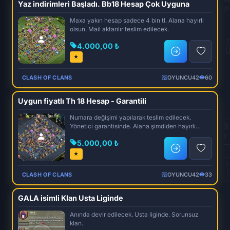
Yaz indirimleri Başladı. Bb18 Hesap Çok Uyguna
Maxa yakın hesap sadece 4 bin tl. Alana hayırlı
olsun. Mail aktarılır teslim edilecek.
4.000,00 ₺
★
CLASH OF CLANS
OYUNCU42
60
Uygun fiyatlı Th 18 Hesap - Garantili
Numara değişimi yapılarak teslim edilecek.
Yönetici garantisinde. Alana şimdiden hayırlı
olsun.
5.000,00 ₺
★
CLASH OF CLANS
OYUNCU42
33
GALA isimli Klan Usta Liginde
Anında devir edilecek. Usta liginde. Sorunsuz
klan.