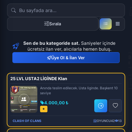
Sırala
Sen de bu kategoride sat.
Saniyeler içinde
ücretsiz ilan ver, alıcılarla hemen buluş.
Üye Ol & İlan Ver
25 LVL USTA2 LİGİNDE Klan
Anında teslim edilecek. Usta liginde. Başkent 10
seviye
4.000,00 ₺
★
CLASH OF CLANS
OYUNCU42
13