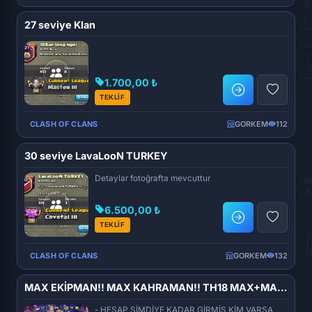
27 seviye Klan
1.700,00 ₺
TEKLİF
CLASH OF CLANS
GORKEM
112
30 seviye LavaLooN TURKEY
Detaylar fotoğrafta mevcuttur
6.500,00 ₺
TEKLİF
CLASH OF CLANS
GORKEM
132
MAX EKİPMAN!! MAX KAHRAMAN!! TH18 MAX+MAX HESAP!!
- HESAP ŞİMDİYE KADAR GİRMİŞ KİM VARSA