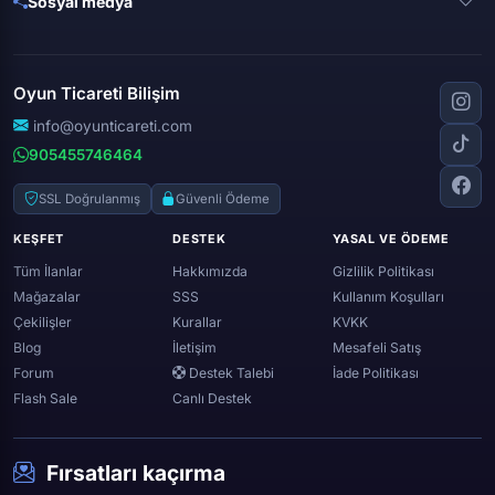
Sosyal medya
Free fire
Knight online
Apex legends
Clash royale
Instagram
Silkroad online
Dota 2
Roblox
Tiktok
Wolfteam
Oyun Ticareti Bilişim
Lost ark
Minecraft
Discord
Rise online
World of warcraft
info@oyunticareti.com
Youtube
Black desert online
905455746464
Zula
Twitch
Throne and liberty
Twitter (x)
SSL Doğrulanmış
Güvenli Ödeme
Genshin ımpact
Whatsapp
KEŞFET
DESTEK
YASAL VE ÖDEME
Spotify
Tüm İlanlar
Hakkımızda
Gizlilik Politikası
Mağazalar
SSS
Kullanım Koşulları
Çekilişler
Kurallar
KVKK
Blog
İletişim
Mesafeli Satış
Forum
Destek Talebi
İade Politikası
Flash Sale
Canlı Destek
Fırsatları kaçırma