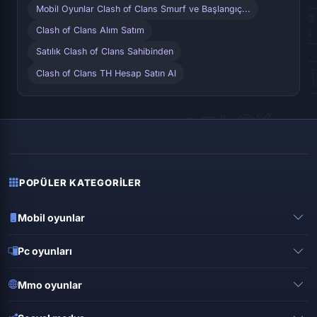
Mobil Oyunlar Clash of Clans Smurf ve Başlangıç...
Clash of Clans Alım Satım
Satılık Clash of Clans Sahibinden
Clash of Clans TH Hesap Satın Al
POPÜLER KATEGORILER
Mobil oyunlar
Pubg mobile
Pc oyunları
Clash of clans
Valorant
Mobile legends
Mmo oyunlar
League of legends
Brawl stars
Metin 2
Gta online