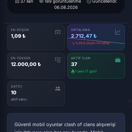
37 ilan
189 görüntülenme
Güncellendi:
06.08.2026
EN DÜŞÜK
ORTALAMA
1,09 ₺
2.712,47 ₺
%28.6 düştü (4 hafta)
EN YÜKSEK
AKTIF İLAN
12.000,00 ₺
37
1 yeni (7 gün)
SATICI
10
aktif satıcı
Güvenli mobil oyunlar clash of clans alışverişi