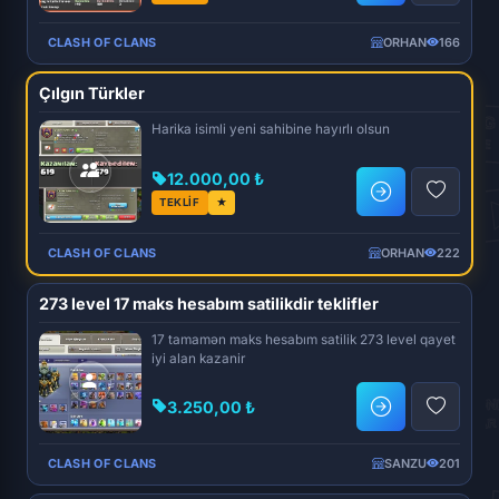
CLASH OF CLANS
ORHAN
166
Çılgın Türkler
Harika isimli yeni sahibine hayırlı olsun
12.000,00 ₺
TEKLİF
★
CLASH OF CLANS
ORHAN
222
273 level 17 maks hesabım satilikdir teklifler
17 tamamən maks hesabım satilik 273 level qayet
iyi alan kazanir
3.250,00 ₺
CLASH OF CLANS
SANZU
201