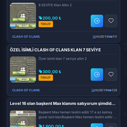
8 SEVİYE Klan Altın 2
200,00 ₺
TEKLİF
CLASH OF CLANS
HUSEYIN
111
ÖZEL İSİMLİ CLASH OF CLANS KLAN 7 SEVİYE
Özel isimli klan 7 seviye altın 2
300,00 ₺
TEKLİF
CLASH OF CLANS
HUSEYIN
128
Level 16 olan başkent Max klanımı satıyorum şimdiden hayırlı olsun
Başkent Max hemen teslim edilir 17 e az kalmış
güzel isim klanBaşkent Max hemen teslim edilir 17
e az kalmış g...
1.600,00 ₺