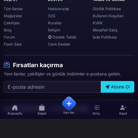
Spotify
Tüm İlanlar
Hakkımızda
Gizlilik Politikası
Mağazalar
SSS
Kullanım Koşulları
Çekilişler
Kurallar
KVKK
Blog
İletişim
Mesafeli Satış
Forum
Destek Talebi
İade Politikası
Flash Sale
Canlı Destek
Fırsatları kaçırma
Yeni ilanlar, çekilişler ve günlük indirimler e-postana gelsin.
Abone Ol
OyunTicareti © 2026 — Tüm hakları saklıdır.
İlan Ver
Anasayfa
Sepet
Giriş
Kayıt