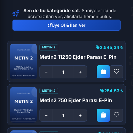
Sen de bu kategoride sat.
Saniyeler içinde
ücretsiz ilan ver, alıcılarla hemen buluş.
Üye Ol & İlan Ver
2.545,34 ₺
METIN 2
Metin2 11250 Ejder Parası E-Pin
−
+
254,53 ₺
METIN 2
Metin2 750 Ejder Parası E-Pin
−
+