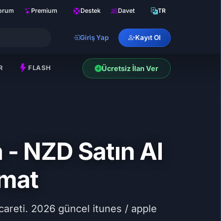
orum
Premium
Destek
Davet
TR
Giriş Yap
Kayıt Ol
R
FLASH
Ücretsiz İlan Ver
 - NZD Satın Al
imat
areti. 2026 güncel itunes / apple