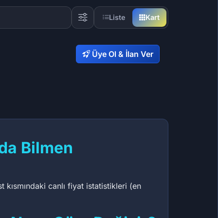
Liste
Kart
Üye Ol & İlan Ver
nda Bilmen
ısmındaki canlı fiyat istatistikleri (en