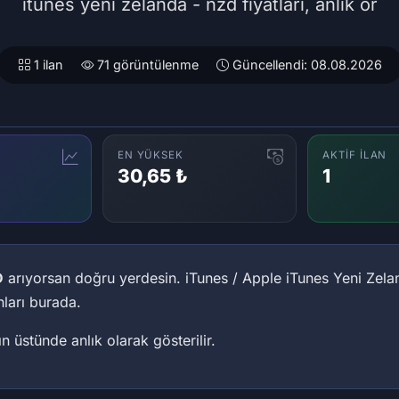
itunes yeni zelanda - nzd fiyatları, anlık or
1 ilan
71 görüntülenme
Güncellendi: 08.08.2026
EN YÜKSEK
AKTIF İLAN
30,65 ₺
1
D
arıyorsan doğru yerdesin. iTunes / Apple iTunes Yeni Zelan
anları burada.
nın üstünde anlık olarak gösterilir.