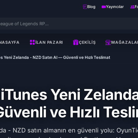
Blog
Yayıncılar
F
NASAYFA
İLAN PAZARI
ÇEKILIŞ
MAĞAZALA
s Yeni Zelanda - NZD Satın Al — Güvenli ve Hızlı Teslimat
 iTunes Yeni Zelanda
üvenli ve Hızlı Tesl
da - NZD satın almanın en güvenli yolu: OyunTic