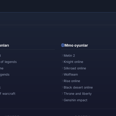
nları
Mmo oyunlar
t
Metin 2
 of legends
Knight online
ine
Silkroad online
egends
Wolfteam
Rise online
k
Black desert online
f warcraft
Throne and liberty
Genshin ımpact