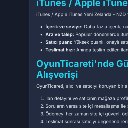
iTunes / Apple iTune
iTunes / Apple iTunes Yeni Zelanda - NZD fiy
İçerik ve seviye:
Daha fazla içerik, na
Arz ve talep:
Popüler dönemlerde itunes
Satıcı puanı:
Yüksek puanlı, onaylı sat
Teslimat hızı:
Anında teslim edilen ilan
OyunTicareti'nde Gü
Alışverişi
OyunTicareti, alıcı ve satıcıyı koruyan bir 
İlan detayını ve satıcının mağaza profil
Soruların varsa site içi mesajlaşma ile 
Ödemeyi her zaman site içi güvenli ö
Teslimat sonrası satıcıyı değerlendirer