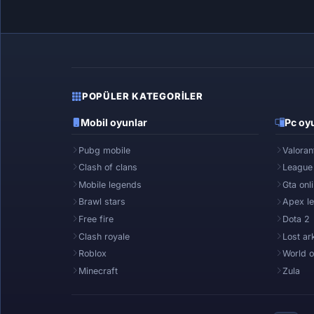
POPÜLER KATEGORILER
Mobil oyunlar
Pc oyu
Pubg mobile
Valoran
Clash of clans
League
Mobile legends
Gta onl
Brawl stars
Apex l
Free fire
Dota 2
Clash royale
Lost ar
Roblox
World o
Minecraft
Zula