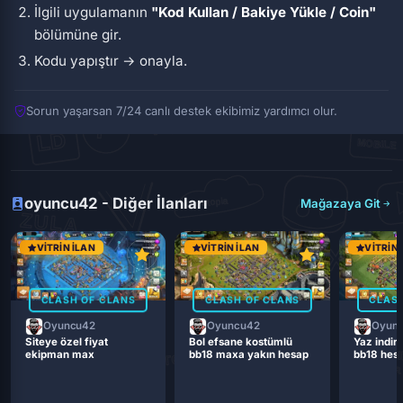
İlgili uygulamanın
"Kod Kullan / Bakiye Yükle / Coin"
bölümüne gir.
Kodu yapıştır → onayla.
Sorun yaşarsan 7/24 canlı destek ekibimiz yardımcı olur.
oyuncu42 - Diğer İlanları
Mağazaya Git
VITRIN İLAN
VITRIN İLAN
VITRIN 
CLASH OF CLANS
CLASH OF CLANS
CLASH
Oyuncu42
Oyuncu42
Oyun
Siteye özel fiyat
Bol efsane kostümlü
Yaz indiri
ekipman max
bb18 maxa yakın hesap
bb18 hes