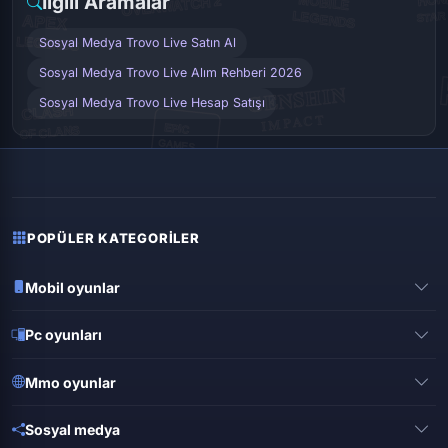
İlgili Aramalar
Sosyal Medya Trovo Live Satın Al
Sosyal Medya Trovo Live Alım Rehberi 2026
Sosyal Medya Trovo Live Hesap Satışı
POPÜLER KATEGORILER
Mobil oyunlar
Pubg mobile
Pc oyunları
Clash of clans
Valorant
Mobile legends
Mmo oyunlar
League of legends
Brawl stars
Metin 2
Gta online
Sosyal medya
Free fire
Knight online