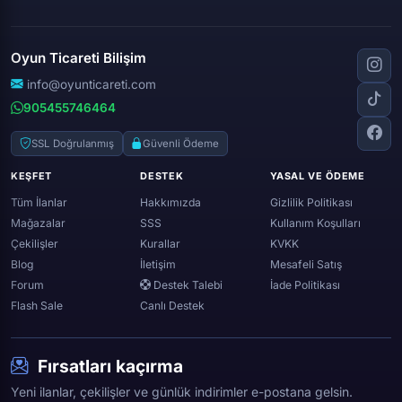
Apex legends
Clash royale
Instagram
Silkroad online
Dota 2
Roblox
Tiktok
Wolfteam
Oyun Ticareti Bilişim
Lost ark
Minecraft
Discord
Rise online
World of warcraft
info@oyunticareti.com
Youtube
Black desert online
905455746464
Zula
Twitch
Throne and liberty
Twitter (x)
SSL Doğrulanmış
Güvenli Ödeme
Genshin ımpact
Whatsapp
KEŞFET
DESTEK
YASAL VE ÖDEME
Spotify
Tüm İlanlar
Hakkımızda
Gizlilik Politikası
Mağazalar
SSS
Kullanım Koşulları
Çekilişler
Kurallar
KVKK
Blog
İletişim
Mesafeli Satış
Forum
Destek Talebi
İade Politikası
Flash Sale
Canlı Destek
Fırsatları kaçırma
Yeni ilanlar, çekilişler ve günlük indirimler e-postana gelsin.