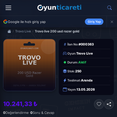
Google ile hızlı giriş yap
Giriş Yap
Trovo Live
Trovo live 200 usd razer gold
#000363
İlan No:
Trovo Live
Oyun:
Aktif
Durum:
250
Stok:
Anında
Teslimat:
13.05.2026
Yayın:
10.241,33 ₺
·
0
Değerlendirme
0
Soru & Cevap