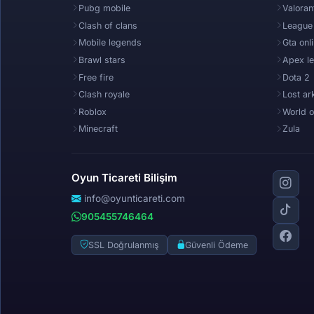
Pubg mobile
Valoran
Clash of clans
League
Mobile legends
Gta onl
Brawl stars
Apex l
Free fire
Dota 2
Clash royale
Lost ar
Roblox
World o
Minecraft
Zula
Oyun Ticareti Bilişim
info@oyunticareti.com
905455746464
SSL Doğrulanmış
Güvenli Ödeme