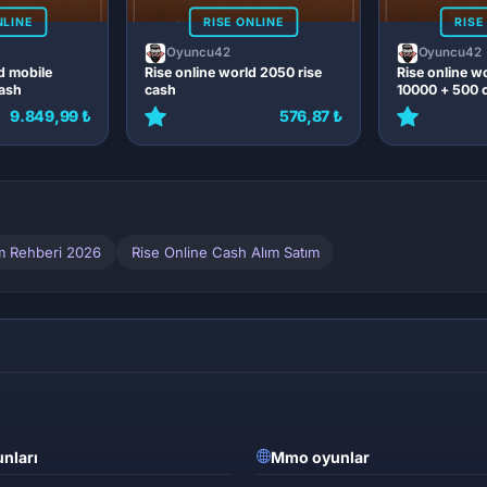
NLINE
RISE ONLINE
RISE
Oyuncu42
Oyuncu42
d mobile
Rise online world 2050 rise
Rise online w
ash
cash
10000 + 500 
9.849,99 ₺
576,87 ₺
ım Rehberi 2026
Rise Online Cash Alım Satım
nları
Mmo oyunlar