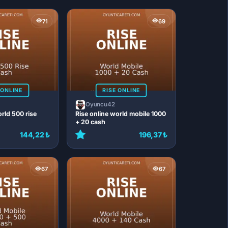
71
69
 ONLINE
RISE ONLINE
Oyuncu42
orld 500 rise
Rise online world mobile 1000
+ 20 cash
144,22 ₺
196,37 ₺
67
67