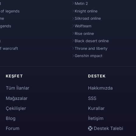
t
Metin 2
 of legends
Knight online
ine
Silkroad online
egends
Wolfteam
Rise online
k
Black desert online
f warcraft
Throne and liberty
Genshin ımpact
KEŞFET
DESTEK
Tüm İlanlar
Hakkımızda
Mağazalar
SSS
Çekilişler
Kurallar
Blog
İletişim
Forum
Destek Talebi