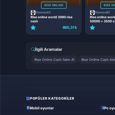
RISE ONLINE
RISE O
Oyuncu42
Oyuncu42
Rise online world 3090 rise
Rise online worl
cash
50000 + 3500 c
865,31 ₺
İlgili Aramalar
Rise Online Cash Satın Al
Rise Online Cash Al
POPÜLER KATEGORILER
Mobil oyunlar
Pc oyu