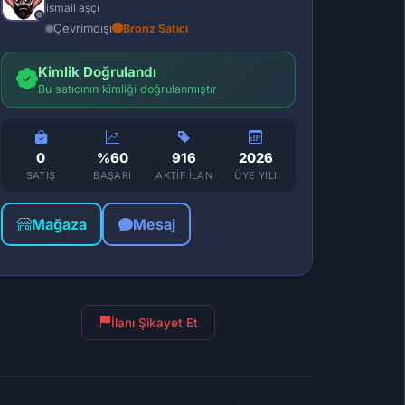
ismail aşçı
Çevrimdışı
Bronz Satıcı
Kimlik Doğrulandı
Bu satıcının kimliği doğrulanmıştır
0
%60
916
2026
SATIŞ
BAŞARI
AKTIF İLAN
ÜYE YILI
Mağaza
Mesaj
İlanı Şikayet Et