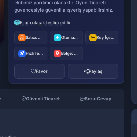
ekibimiz yardımcı olacaktır. Oyun Ticareti
güvencesiyle güvenli alışveriş yapabilirsiniz.
E-pin olarak teslim edilir
Satıcı:
oyuncu42
Otomatik Teslimat
Key İçerir
Hızlı Teslimat
Bölge: Türkiye
Favori
Paylaş
e
Güvenli Ticaret
Soru-Cevap