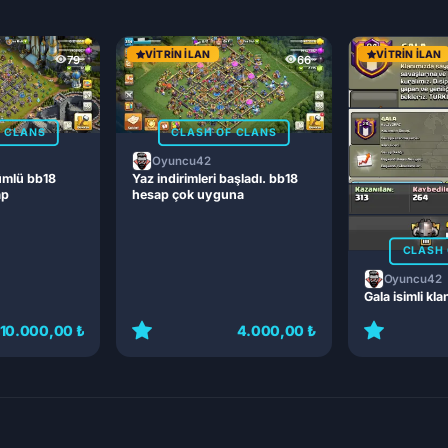
VITRIN İLAN
VITRIN İLAN
79
66
F CLANS
CLASH OF CLANS
Oyuncu42
ümlü bb18
Yaz indirimleri başladı. bb18
ap
hesap çok uyguna
CLASH 
Oyuncu42
Gala isimli kla
10.000,00 ₺
4.000,00 ₺