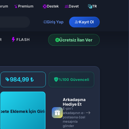
orum
Premium
Destek
Davet
TR
Giriş Yap
Kayıt Ol
R
FLASH
Ücretsiz İlan Ver
984,99 ₺
%100 Güvenceli
Arkadaşına
Hediye Et
E-pin'i
pete Eklemek İçin Giriş Yap
arkadaşının e-
postasına özel
mesajınla
gönder