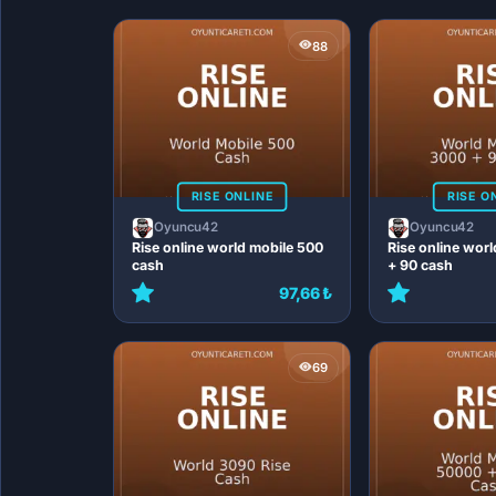
88
RISE ONLINE
RISE O
Oyuncu42
Oyuncu42
Rise online world mobile 500
Rise online wor
cash
+ 90 cash
97,66 ₺
69