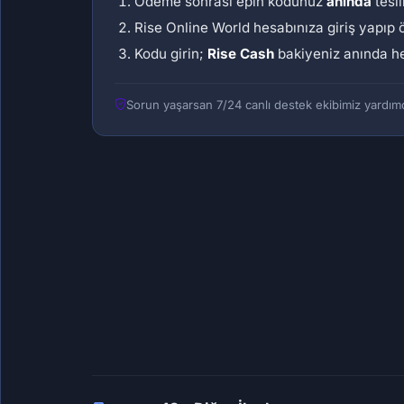
Ödeme sonrası epin kodunuz
anında
tesli
Rise Online World hesabınıza giriş yapıp
Kodu girin;
Rise Cash
bakiyeniz anında he
Sorun yaşarsan 7/24 canlı destek ekibimiz yardımc