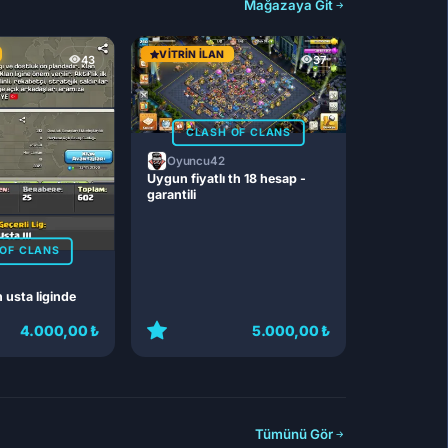
Mağazaya Git
VITRIN İLAN
43
37
CLASH OF CLANS
Oyuncu42
Uygun fiyatlı th 18 hesap -
garantili
OF CLANS
n usta liginde
4.000,00 ₺
5.000,00 ₺
Tümünü Gör