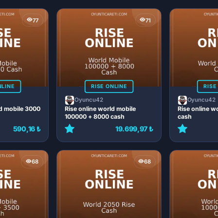
77
71
NLINE
RISE ONLINE
RISE
Oyuncu42
Oyuncu42
ld mobile 3000
Rise online world mobile
Rise online w
100000 + 8000 cash
cash
590,16 ₺
19.699,97 ₺
68
68