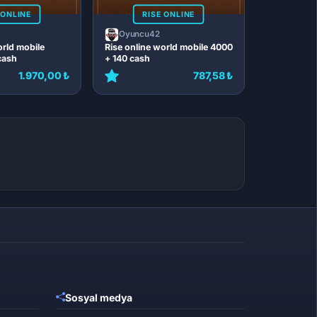
 ONLINE
RISE ONLINE
Oyuncu42
orld mobile
Rise online world mobile 4000
cash
+ 140 cash
1.970,00 ₺
787,58 ₺
Sosyal medya