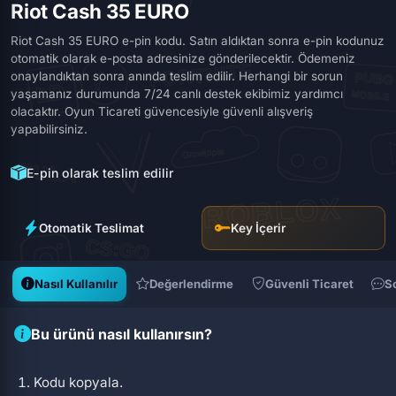
Riot Cash 35 EURO
Riot Cash 35 EURO e-pin kodu. Satın aldıktan sonra e-pin kodunuz
otomatik olarak e-posta adresinize gönderilecektir. Ödemeniz
onaylandıktan sonra anında teslim edilir. Herhangi bir sorun
yaşamanız durumunda 7/24 canlı destek ekibimiz yardımcı
olacaktır. Oyun Ticareti güvencesiyle güvenli alışveriş
yapabilirsiniz.
E-pin olarak teslim edilir
Otomatik Teslimat
Key İçerir
Nasıl Kullanılır
Değerlendirme
Güvenli Ticaret
S
Bu ürünü nasıl kullanırsın?
Kodu kopyala.