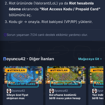
Riot ürününde (Valorant/LoL) ya da
Riot hesabınla
ödeme
ekranında
"Riot Access Kodu / Prepaid Card"
bölümünü aç.
Kodu gir → onayla. Riot bakiyesi (VP/RP) yüklenir.
Sorun yaşarsan 7/24 canlı destek ekibimiz yardımcı olur.
oyuncu42 - Diğer İlanları
Mağazaya Git
VITRIN İLAN
VITRIN İLAN
VITRIN 
CLASH OF CLANS
CLASH OF CLANS
CLASH
Oyuncu42
Oyuncu42
Oyun
Siteye özel fiyat
Bol efsane kostümlü
Yaz indiri
ekipman max
bb18 maxa yakın hesap
bb18 hes