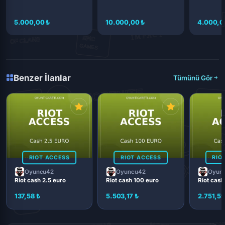
5.000,00 ₺
10.000,00 ₺
4.000,0
Benzer İlanlar
Tümünü Gör
RIOT ACCESS
RIOT ACCESS
RIO
Oyuncu42
Oyuncu42
Oyun
Riot cash 2.5 euro
Riot cash 100 euro
Riot cash
137,58 ₺
5.503,17 ₺
2.751,59