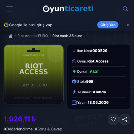
Google ile hızlı giriş yap
Giriş Yap
Riot Access EURO
Riot cash 35 euro
#000529
İlan No:
Riot Access
Oyun:
Aktif
Durum:
999
Stok:
Anında
Teslimat:
13.05.2026
Yayın:
1.926,11 ₺
·
0
Değerlendirme
0
Soru & Cevap