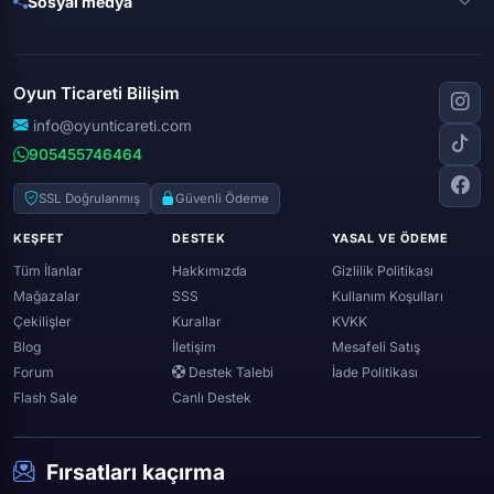
Sosyal medya
Free fire
Knight online
Apex legends
Clash royale
Instagram
Silkroad online
Dota 2
Roblox
Tiktok
Wolfteam
Oyun Ticareti Bilişim
Lost ark
Minecraft
Discord
Rise online
World of warcraft
info@oyunticareti.com
Youtube
Black desert online
905455746464
Zula
Twitch
Throne and liberty
Twitter (x)
SSL Doğrulanmış
Güvenli Ödeme
Genshin ımpact
Whatsapp
KEŞFET
DESTEK
YASAL VE ÖDEME
Spotify
Tüm İlanlar
Hakkımızda
Gizlilik Politikası
Mağazalar
SSS
Kullanım Koşulları
Çekilişler
Kurallar
KVKK
Blog
İletişim
Mesafeli Satış
Forum
Destek Talebi
İade Politikası
Flash Sale
Canlı Destek
Fırsatları kaçırma