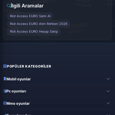
İlgili Aramalar
Riot Access EURO Satın Al
Riot Access EURO Alım Rehberi 2026
Riot Access EURO Hesap Satışı
POPÜLER KATEGORILER
Mobil oyunlar
Pubg mobile
Pc oyunları
Clash of clans
Valorant
Mobile legends
Mmo oyunlar
League of legends
Brawl stars
Metin 2
Gta online