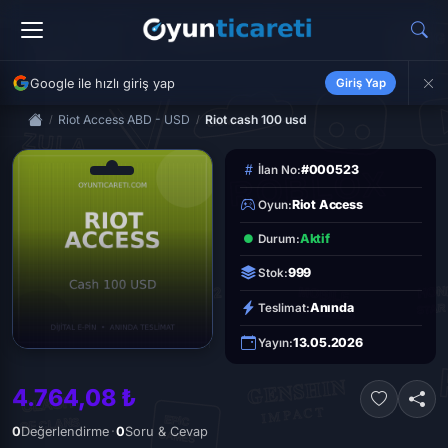
Google ile hızlı giriş yap
Giriş Yap
Riot Access ABD - USD
Riot cash 100 usd
#000523
İlan No:
Riot Access
Oyun:
Aktif
Durum:
999
Stok:
Anında
Teslimat:
13.05.2026
Yayın:
4.764,08 ₺
·
0
Değerlendirme
0
Soru & Cevap