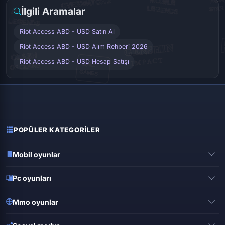
İlgili Aramalar
Riot Access ABD - USD Satın Al
Riot Access ABD - USD Alım Rehberi 2026
Riot Access ABD - USD Hesap Satışı
POPÜLER KATEGORILER
Mobil oyunlar
Pubg mobile
Pc oyunları
Clash of clans
Valorant
Mobile legends
Mmo oyunlar
League of legends
Brawl stars
Metin 2
Gta online