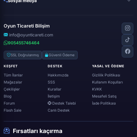
Sosyal medya
Free fire
Knight online
Apex legends
Clash royale
Instagram
Silkroad online
Dota 2
Roblox
Tiktok
Wolfteam
Oyun Ticareti Bilişim
Lost ark
Minecraft
Discord
Rise online
World of warcraft
info@oyunticareti.com
Youtube
Black desert online
905455746464
Zula
Twitch
Throne and liberty
Twitter (x)
SSL Doğrulanmış
Güvenli Ödeme
Genshin ımpact
Whatsapp
KEŞFET
DESTEK
YASAL VE ÖDEME
Spotify
Tüm İlanlar
Hakkımızda
Gizlilik Politikası
Mağazalar
SSS
Kullanım Koşulları
Çekilişler
Kurallar
KVKK
Blog
İletişim
Mesafeli Satış
Forum
Destek Talebi
İade Politikası
Flash Sale
Canlı Destek
Fırsatları kaçırma