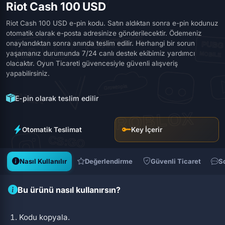
Riot Cash 100 USD
Riot Cash 100 USD e-pin kodu. Satın aldıktan sonra e-pin kodunuz
otomatik olarak e-posta adresinize gönderilecektir. Ödemeniz
onaylandıktan sonra anında teslim edilir. Herhangi bir sorun
yaşamanız durumunda 7/24 canlı destek ekibimiz yardımcı
olacaktır. Oyun Ticareti güvencesiyle güvenli alışveriş
yapabilirsiniz.
E-pin olarak teslim edilir
Otomatik Teslimat
Key İçerir
Nasıl Kullanılır
Değerlendirme
Güvenli Ticaret
S
Bu ürünü nasıl kullanırsın?
Kodu kopyala.