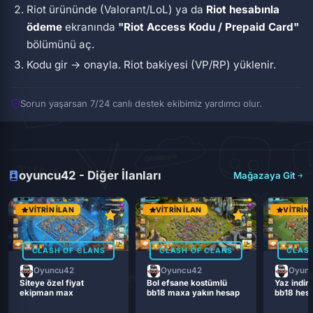
Riot ürününde (Valorant/LoL) ya da
Riot hesabınla
ödeme
ekranında
"Riot Access Kodu / Prepaid Card"
bölümünü aç.
Kodu gir → onayla. Riot bakiyesi (VP/RP) yüklenir.
Sorun yaşarsan 7/24 canlı destek ekibimiz yardımcı olur.
oyuncu42 - Diğer İlanları
Mağazaya Git
VITRIN İLAN
VITRIN İLAN
VITRIN 
CLASH OF CLANS
CLASH OF CLANS
CLASH
Oyuncu42
Oyuncu42
Oyun
Siteye özel fiyat
Bol efsane kostümlü
Yaz indiri
ekipman max
bb18 maxa yakın hesap
bb18 hes