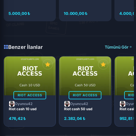
5.000,00 ₺
10.000,00 ₺
4.000,0
Benzer İlanlar
Tümünü Gör
RIOT ACCESS
RIOT ACCESS
RIO
Oyuncu42
Oyuncu42
Oyun
Riot cash 10 usd
Riot cash 50 usd
Riot cash
476,42 ₺
2.382,04 ₺
952,81 ₺