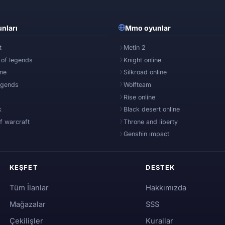
nları
Mmo oyunlar
t
Metin 2
 of legends
Knight online
ine
Silkroad online
egends
Wolfteam
Rise online
k
Black desert online
f warcraft
Throne and liberty
Genshin ımpact
KEŞFET
DESTEK
Tüm İlanlar
Hakkımızda
Mağazalar
SSS
Çekilişler
Kurallar