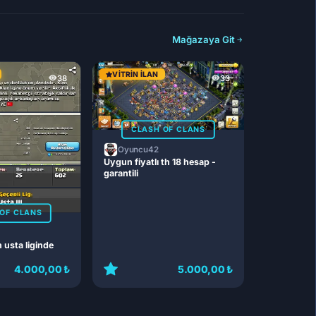
Mağazaya Git
VITRIN İLAN
38
33
CLASH OF CLANS
Oyuncu42
Uygun fiyatlı th 18 hesap -
garantili
OF CLANS
n usta liginde
4.000,00 ₺
5.000,00 ₺