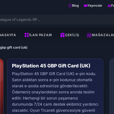
Blog
Yayıncılar
F
NASAYFA
İLAN PAZARI
ÇEKILIŞ
MAĞAZALA
gbp gift card (uk)
PlayStation 45 GBP Gift Card (UK)
PlayStation 45 GBP Gift Card (UK) e-pin kodu.
Satın aldıktan sonra e-pin kodunuz otomatik
olarak e-posta adresinize gönderilecektir.
Ödemeniz onaylandıktan sonra anında teslim
edilir. Herhangi bir sorun yaşamanız
durumunda 7/24 canlı destek ekibimiz yardımcı
Se
olacaktır. Oyun Ticareti güvencesiyle güvenli