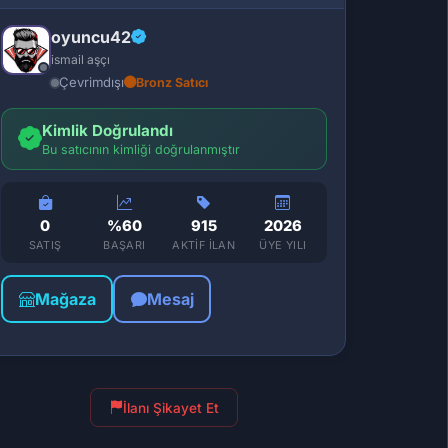
oyuncu42
ismail aşçı
Çevrimdışı
Bronz Satıcı
Kimlik Doğrulandı
Bu satıcının kimliği doğrulanmıştır
0
%60
915
2026
SATIŞ
BAŞARI
AKTIF İLAN
ÜYE YILI
Mağaza
Mesaj
İlanı Şikayet Et