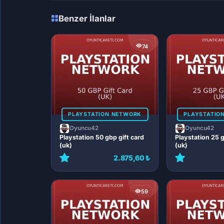
Benzer İlanlar
74
PLAYSTATION NETWORK
PLAYSTATIO
Oyuncu42
Oyuncu42
Playstation 50 gbp gift card
Playstation 25 g
(uk)
(uk)
2.875,60 ₺
59