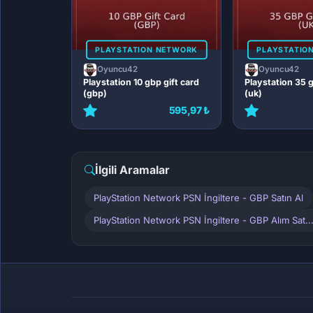
PLAYSTATION NETWORK
PLAYSTATIO
Oyuncu42
Oyuncu42
Playstation 10 gbp gift card
Playstation 35 g
(gbp)
(uk)
595,97 ₺
İlgili Aramalar
PlayStation Network PSN İngiltere - GBP Satın Al
PlayStation Network PSN İngiltere - GBP Alım Sat..