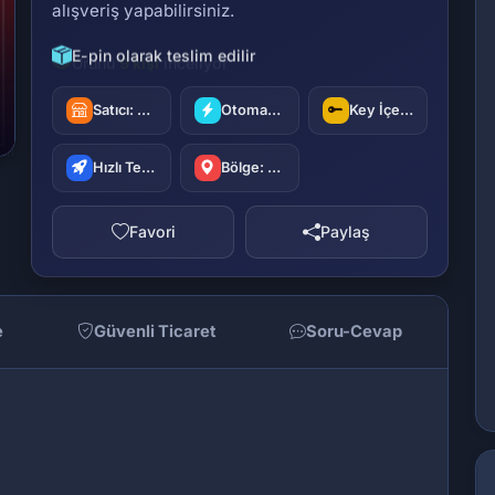
alışveriş yapabilirsiniz.
E-pin olarak teslim edilir
Satıcı:
oyuncu42
Otomatik Teslimat
Key İçerir
Hızlı Teslimat
Bölge: Türkiye
Favori
Paylaş
e
Güvenli Ticaret
Soru-Cevap