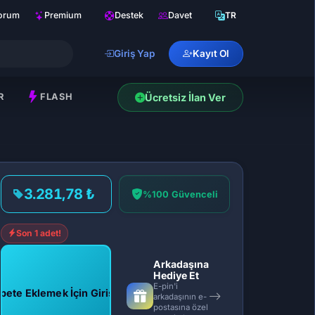
orum
Premium
Destek
Davet
TR
Giriş Yap
Kayıt Ol
R
FLASH
Ücretsiz İlan Ver
3.281,78 ₺
%100 Güvenceli
Son 1 adet!
Arkadaşına
Hediye Et
E-pin'i
pete Eklemek İçin Giriş Yap
arkadaşının e-
postasına özel