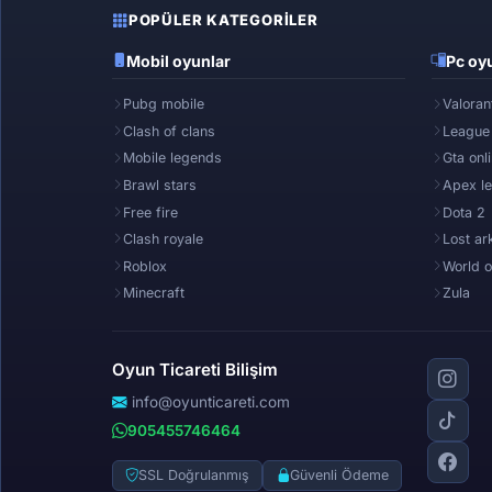
POPÜLER KATEGORILER
Mobil oyunlar
Pc oyu
Pubg mobile
Valoran
Clash of clans
League
Mobile legends
Gta onl
Brawl stars
Apex l
Free fire
Dota 2
Clash royale
Lost ar
Roblox
World o
Minecraft
Zula
Oyun Ticareti Bilişim
info@oyunticareti.com
905455746464
SSL Doğrulanmış
Güvenli Ödeme