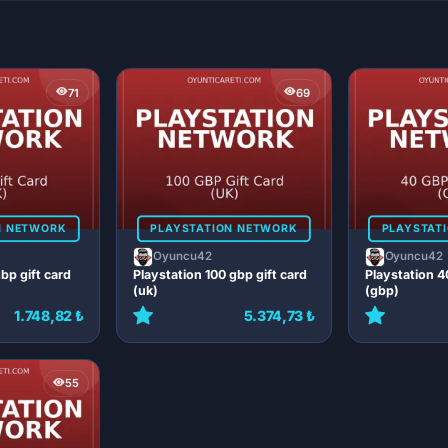
71
69
N NETWORK
PLAYSTATION NETWORK
PLAYSTAT
Oyuncu42
Oyuncu42
bp gift card
Playstation 100 gbp gift card
Playstation 4
(uk)
(gbp)
1.748,82 ₺
5.374,73 ₺
55