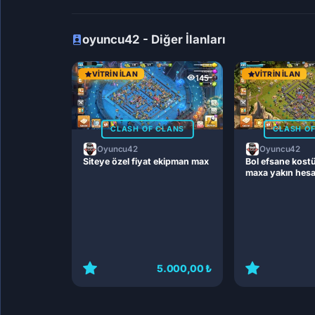
oyuncu42 - Diğer İlanları
VITRIN İLAN
VITRIN İLAN
145
CLASH OF CLANS
CLASH O
Oyuncu42
Oyuncu42
Siteye özel fiyat ekipman max
Bol efsane kost
maxa yakın hes
5.000,00 ₺