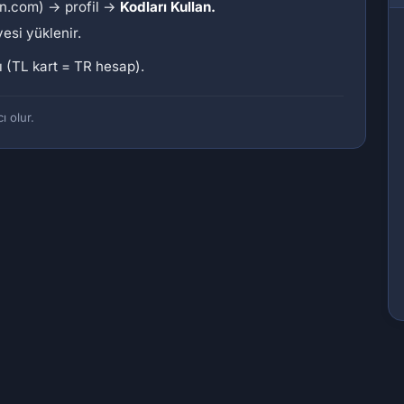
on.com) → profil →
Kodları Kullan.
esi yüklenir.
ı (TL kart = TR hesap).
ı olur.