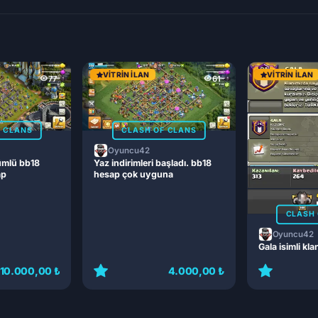
VITRIN İLAN
VITRIN İLAN
77
61
F CLANS
CLASH OF CLANS
Oyuncu42
ümlü bb18
Yaz indirimleri başladı. bb18
ap
hesap çok uyguna
CLASH 
Oyuncu42
Gala isimli kla
10.000,00 ₺
4.000,00 ₺