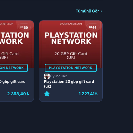
Tümünü Gör
69
66
ION NETWORK
PLAYSTATION NETWORK
Oyuncu42
0 gbp gift card
Playstation 20 gbp gift card
(uk)
2.398,49 ₺
1.227,41 ₺