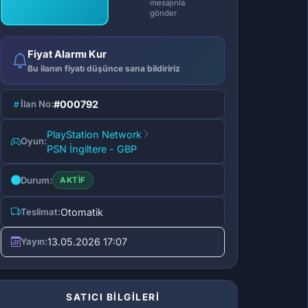
mesajınla
gönder
Fiyat Alarmı Kur
Bu ilanın fiyatı düşünce sana bildiririz
İlan No:
#000792
PlayStation Network
Oyun:
PSN İngiltere - GBP
Durum:
AKTIF
Teslimat:
Otomatik
Yayın:
13.05.2026 17:07
SATICI BİLGİLERİ