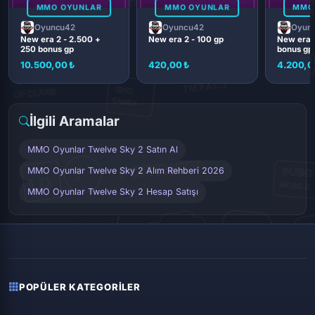
MMO OYUNLAR
MMO OYUNLAR
MMO
Oyuncu42
Oyuncu42
Oyun
New era 2 - 2.500 +
New era 2 - 100 gp
New era 2
250 bonus gp
bonus gp
10.500,00 ₺
420,00 ₺
4.200,0
İlgili Aramalar
MMO Oyunlar Twelve Sky 2 Satın Al
MMO Oyunlar Twelve Sky 2 Alım Rehberi 2026
MMO Oyunlar Twelve Sky 2 Hesap Satışı
POPÜLER KATEGORILER