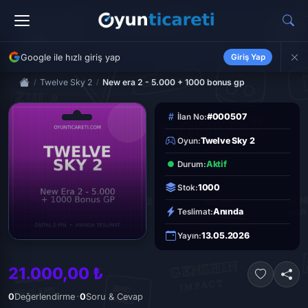
Google ile hızlı giriş yap
Giriş Yap
Twelve Sky 2
New era 2 - 5.000 + 1000 bonus gp
#000507
İlan No:
Twelve Sky 2
Oyun:
Aktif
Durum:
1000
Stok:
Anında
Teslimat:
13.05.2026
Yayın:
21.000,00 ₺
·
0
Değerlendirme
0
Soru & Cevap